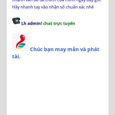
Hãy nhanh tay vào nhận số chuẩn xác nhé
Lh admin!
chat trực tuyến
Chúc bạn may mắn và phát
tài.