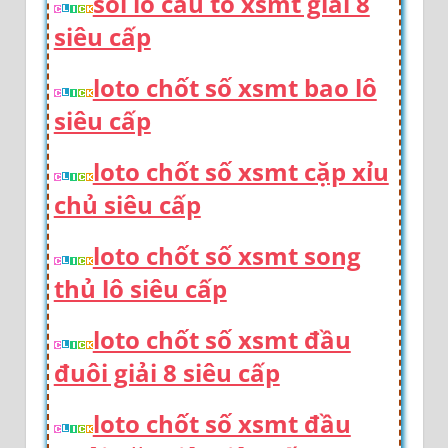
soi lo cầu to xsmt giải 8
siêu cấp
loto chốt số xsmt bao lô
siêu cấp
loto chốt số xsmt cặp xỉu
chủ siêu cấp
loto chốt số xsmt song
thủ lô siêu cấp
loto chốt số xsmt đầu
đuôi giải 8 siêu cấp
loto chốt số xsmt đầu