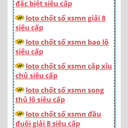
đặc biệt siêu cấp
loto chốt số xsmn giải 8
siêu cấp
loto chốt số xsmn bao lô
siêu cấp
loto chốt số xsmn cặp xỉu
chủ siêu cấp
loto chốt số xsmn song
thủ lô siêu cấp
loto chốt số xsmn đầu
đuôi giải 8 siêu cấp