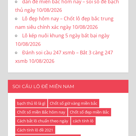
dàn đề miền bắc hôm nay – soi số đề bạch
thủ ngày 10/08/2026
Lô đẹp hôm nay – Chốt lô đẹp bắc trung
nam siêu chính xác ngày 10/08/2026
Lô kép nuôi khung 5 ngày bất bại ngày
10/08/2026
Đánh soi cầu 247 xsmb – Bắt 3 càng 247
xsmb 10/08/2026
SOI CẦU LÔ ĐỀ MIỀN NAM
bạch thủ lô là gì
Chốt số giờ vàng miền bắc
Chốt số miền Bắc hôm nay
Chốt số đẹp miền Bắc
Cách bắt lô chuẩn theo ngày
cách tính lô
Cách tính lô đề 2021