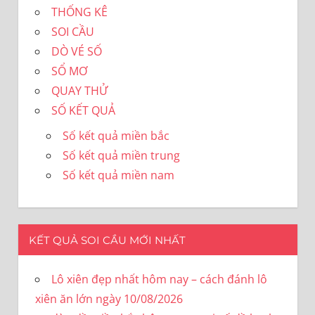
THỐNG KÊ
SOI CẦU
DÒ VÉ SỐ
SỔ MƠ
QUAY THỬ
SỐ KẾT QUẢ
Số kết quả miền bắc
Số kết quả miền trung
Số kết quả miền nam
KẾT QUẢ SOI CẦU MỚI NHẤT
Lô xiên đẹp nhất hôm nay – cách đánh lô
xiên ăn lớn ngày 10/08/2026