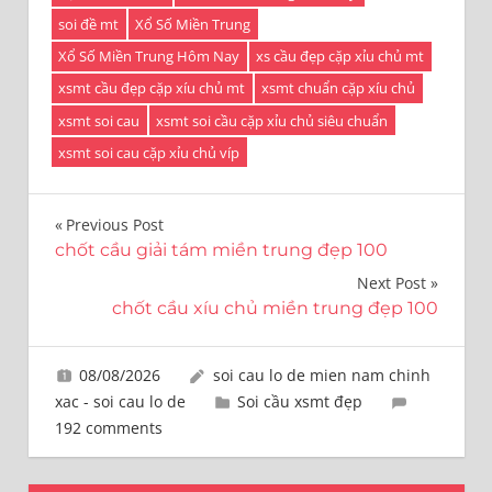
soi đề mt
Xổ Số Miền Trung
Xổ Số Miền Trung Hôm Nay
xs cầu đẹp cặp xỉu chủ mt
xsmt cầu đẹp cặp xíu chủ mt
xsmt chuẩn cặp xíu chủ
xsmt soi cau
xsmt soi cầu cặp xỉu chủ siêu chuẩn
xsmt soi cau cặp xỉu chủ víp
Điều
Previous Post
chốt cầu giải tám miền trung đẹp 100
hướng
Next Post
bài
chốt cầu xíu chủ miền trung đẹp 100
viết
08/08/2026
soi cau lo de mien nam chinh
xac - soi cau lo de
Soi cầu xsmt đẹp
192 comments