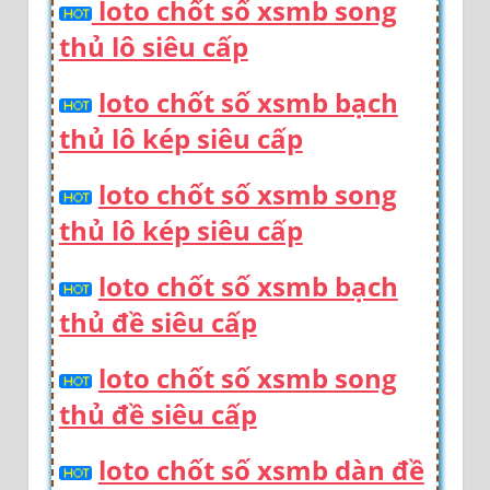
loto chốt số xsmb song
thủ lô siêu cấp
loto chốt số xsmb bạch
thủ lô kép siêu cấp
loto chốt số xsmb song
thủ lô kép siêu cấp
loto chốt số xsmb bạch
thủ đề siêu cấp
loto chốt số xsmb song
thủ đề siêu cấp
loto chốt số xsmb dàn đề