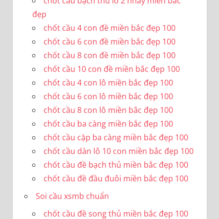
chốt cầu bạch thủ lô 2 nháy miền bắc
đẹp
chốt cầu 4 con đề miền bắc đẹp 100
chốt cầu 6 con đề miền bắc đẹp 100
chốt cầu 8 con đề miền bắc đẹp 100
chốt cầu 10 con đề miền bắc đẹp 100
chốt cầu 4 con lô miền bắc đẹp 100
chốt cầu 6 con lô miền bắc đẹp 100
chốt cầu 8 con lô miền bắc đẹp 100
chốt cầu ba càng miền bắc đẹp 100
chốt cầu cặp ba càng miền bắc đẹp 100
chốt cầu dàn lô 10 con miền bắc đẹp 100
chốt cầu đề bạch thủ miền bắc đẹp 100
chốt cầu đề đầu đuôi miền bắc đẹp 100
Soi cầu xsmb chuẩn
chốt cầu đề song thủ miền bắc đẹp 100