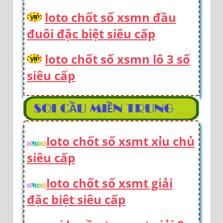
loto chốt số xsmn đầu
đuôi đặc biệt siêu cấp
loto chốt số xsmn lô 3 số
siêu cấp
loto chốt số xsmt xỉu chủ
siêu cấp
loto chốt số xsmt giải
đặc biệt siêu cấp