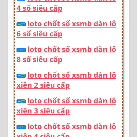
4 số siêu cấp
loto chốt số xsmb dàn lô
6 số siêu cấp
loto chốt số xsmb dàn lô
8 số siêu cấp
loto chốt số xsmb dàn lô
xiên 2 siêu cấp
loto chốt số xsmb dàn lô
xiên 3 siêu cấp
loto chốt số xsmb dàn lô
xiên 4 siêu cấp