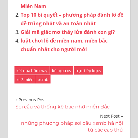
Miền Nam
Top 10 bí quyết – phương pháp đánh lô đề
dễ trúng nhất và an toàn nhất
Giải mã giấc mơ thấy lửa đánh con gì?
luật chơi lô đề miền nam, miền bắc
chuẩn nhất cho người mới
kết quả hôm nay
kết quả xs
trực tiếp kqxs
xs 3 miền
xsmb
Điều
Previous Post
Soi cầu và thống kê bạc nhớ miền Bắc
hướng
Next Post
bài
những phương pháp soi cầu xsmb hà nội
từ các cao thủ
viết