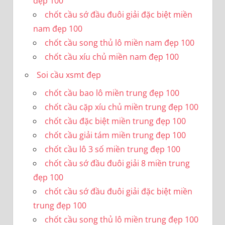
đẹp 100
chốt cầu sớ đầu đuôi giải đặc biệt miền
nam đẹp 100
chốt cầu song thủ lô miền nam đẹp 100
chốt cầu xíu chủ miền nam đẹp 100
Soi cầu xsmt đẹp
chốt cầu bao lô miền trung đẹp 100
chốt cầu cặp xíu chủ miền trung đẹp 100
chốt cầu đặc biệt miền trung đẹp 100
chốt cầu giải tám miền trung đẹp 100
chốt cầu lô 3 số miền trung đẹp 100
chốt cầu sớ đầu đuôi giải 8 miền trung
đẹp 100
chốt cầu sớ đầu đuôi giải đặc biệt miền
trung đẹp 100
chốt cầu song thủ lô miền trung đẹp 100