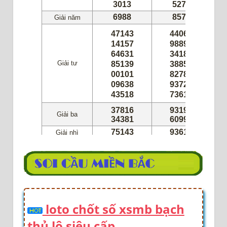
loto chốt số xsmb bạch
thủ lô siêu cấp