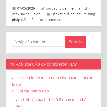
07/05/2026
soi cau lo de mien nam chinh
xac - soi cau lo de
Bắt kết quả chuẩn
,
Phương
pháp đánh lô
2 comments
Search
TƯ VẤN SOI CẦU CHỐT SỐ HÔM NAY
soi cau lo de mien nam chinh xac – soi cau
lo de
Soi cầu xsmb đẹp
chốt cầu bạch thủ lô 2 nháy miền bắc
đẹp