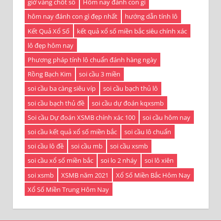
giờ vàng chốt số
Hôm nay đánh con gì
hôm nay đánh con gì đẹp nhất
hướng dẫn tính lô
Kết Quả Xổ Số
kết quả xổ số miền bắc siêu chính xác
lô đẹp hôm nay
Phương pháp tính lô chuẩn đánh hàng ngày
Rồng Bạch Kim
soi cầu 3 miền
soi cầu ba càng siêu víp
soi cầu bạch thủ lô
soi cầu bạch thủ đề
soi cầu dự đoán kqxsmb
Soi cầu Dự đoán XSMB chính xác 100
soi cầu hôm nay
soi cầu kết quả xổ số miền bắc
soi cầu lô chuẩn
soi cầu lô đề
soi cầu mb
soi cầu xsmb
soi cầu xổ số miền bắc
soi lo 2 nháy
soi lô xiên
soi xsmb
XSMB năm 2021
Xổ Số Miền Bắc Hôm Nay
Xổ Số Miền Trung Hôm Nay