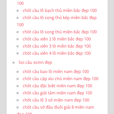
100
chốt cầu lô bạch thủ miền bắc đẹp 100
chốt cầu lô song thủ kép miền bắc đẹp
100
chốt cầu lô song thủ miền bắc đẹp 100
chốt cầu xiên 2 lô miền bắc đẹp 100
chốt cầu xiên 3 lô miền bắc đẹp 100
chốt cầu xiên 4 lô miền bắc đẹp 100
Soi cầu xsmn đẹp
chốt cầu bao lô miền nam đẹp 100
chốt cầu cặp xíu chủ miền nam đẹp 100
chốt cầu đặc biệt miền nam đẹp 100
chốt cầu giải tám miền nam đẹp 100
chốt cầu lô 3 số miền nam đẹp 100
chốt cầu sớ đầu đuôi giải 8 miền nam