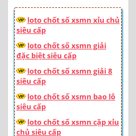
loto chốt số xsmn xỉu chủ
siêu cấp
loto chốt số xsmn giải
đặc biệt siêu cấp
loto chốt số xsmn giải 8
siêu cấp
loto chốt số xsmn bao lô
siêu cấp
loto chốt số xsmn cặp xỉu
chủ siêu cấp