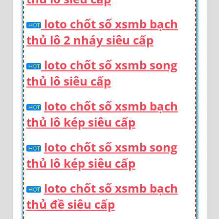
loto chốt số xsmb bạch
thủ lô 2 nháy siêu cấp
loto chốt số xsmb song
thủ lô siêu cấp
loto chốt số xsmb bạch
thủ lô kép siêu cấp
loto chốt số xsmb song
thủ lô kép siêu cấp
loto chốt số xsmb bạch
thủ đề siêu cấp