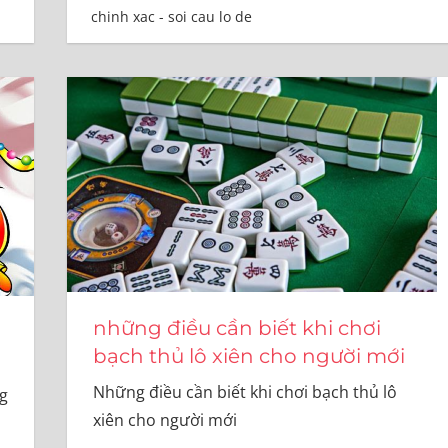
chinh xac - soi cau lo de
những điều cần biết khi chơi
bạch thủ lô xiên cho người mới
Những điều cần biết khi chơi bạch thủ lô
g
xiên cho người mới