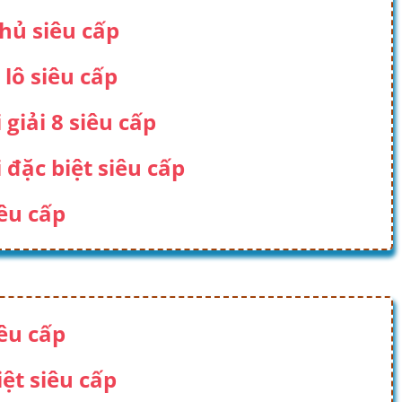
chủ siêu cấp
lô siêu cấp
giải 8 siêu cấp
 đặc biệt siêu cấp
iêu cấp
iêu cấp
iệt siêu cấp