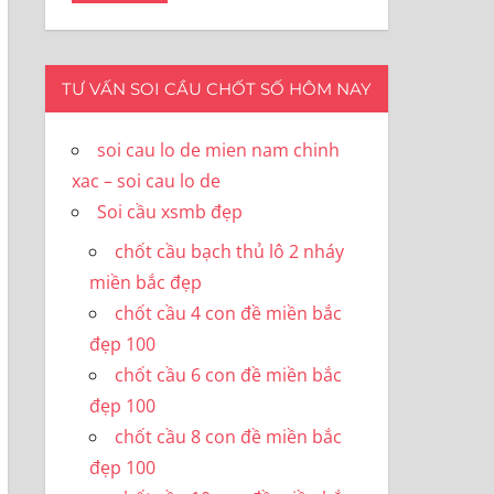
TƯ VẤN SOI CẦU CHỐT SỐ HÔM NAY
soi cau lo de mien nam chinh
xac – soi cau lo de
Soi cầu xsmb đẹp
chốt cầu bạch thủ lô 2 nháy
miền bắc đẹp
chốt cầu 4 con đề miền bắc
đẹp 100
chốt cầu 6 con đề miền bắc
đẹp 100
chốt cầu 8 con đề miền bắc
đẹp 100