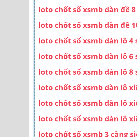
loto chốt số xsmb dàn đề 8
loto chốt số xsmb dàn đề 1
loto chốt số xsmb dàn lô 4 
loto chốt số xsmb dàn lô 6 
loto chốt số xsmb dàn lô 8 
loto chốt số xsmb dàn lô xi
loto chốt số xsmb dàn lô xi
loto chốt số xsmb dàn lô xi
loto chốt số xsmb 3 càng s