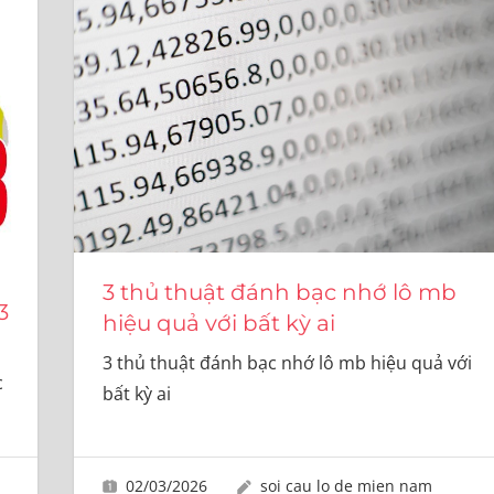
3 thủ thuật đánh bạc nhớ lô mb
3
hiệu quả với bất kỳ ai
3 thủ thuật đánh bạc nhớ lô mb hiệu quả với
c
bất kỳ ai
02/03/2026
soi cau lo de mien nam