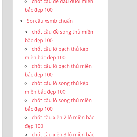
chốt cầu đề đầu đuôi miền
bắc đẹp 100
Soi cầu xsmb chuẩn
chốt cầu đề song thủ miền
bắc đẹp 100
chốt cầu lô bạch thủ kép
miền bắc đẹp 100
chốt cầu lô bạch thủ miền
bắc đẹp 100
chốt cầu lô song thủ kép
miền bắc đẹp 100
chốt cầu lô song thủ miền
bắc đẹp 100
chốt cầu xiên 2 lô miền bắc
đẹp 100
chốt cầu xiên 3 lô miền bắc