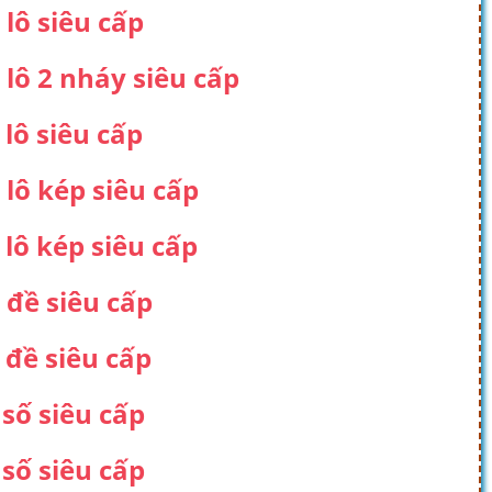
lô siêu cấp
lô 2 nháy siêu cấp
lô siêu cấp
 lô kép siêu cấp
 lô kép siêu cấp
 đề siêu cấp
 đề siêu cấp
 số siêu cấp
 số siêu cấp