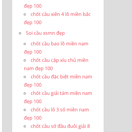
đẹp 100
chốt cầu xiên 4 lô miền bắc
đẹp 100
Soi cầu xsmn đẹp
chốt cầu bao lô miền nam
đẹp 100
chốt cầu cặp xíu chủ miền
nam đẹp 100
chốt cầu đặc biệt miền nam
đẹp 100
chốt cầu giải tám miền nam
đẹp 100
chốt cầu lô 3 số miền nam
đẹp 100
chốt cầu sớ đầu đuôi giải 8