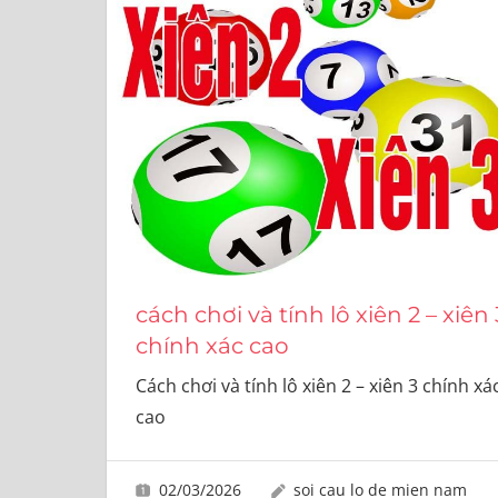
cách chơi và tính lô xiên 2 – xiên 
chính xác cao
Cách chơi và tính lô xiên 2 – xiên 3 chính xá
cao
02/03/2026
soi cau lo de mien nam