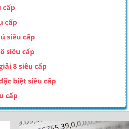
u cấp
êu cấp
hủ siêu cấp
lô siêu cấp
iải 8 siêu cấp
đặc biệt siêu cấp
êu cấp