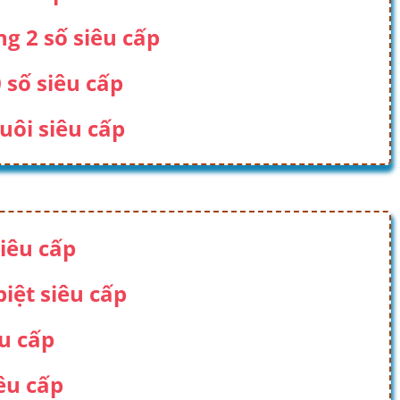
ng 2 số siêu cấp
 số siêu cấp
uôi siêu cấp
siêu cấp
biệt siêu cấp
êu cấp
êu cấp