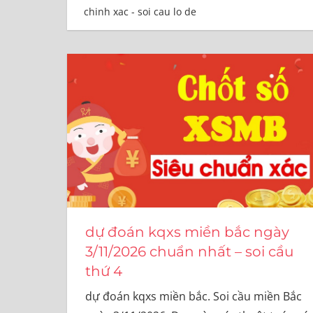
chinh xac - soi cau lo de
dự đoán kqxs miền bắc ngày
3/11/2026 chuẩn nhất – soi cầu
thứ 4
dự đoán kqxs miền bắc. Soi cầu miền Bắc