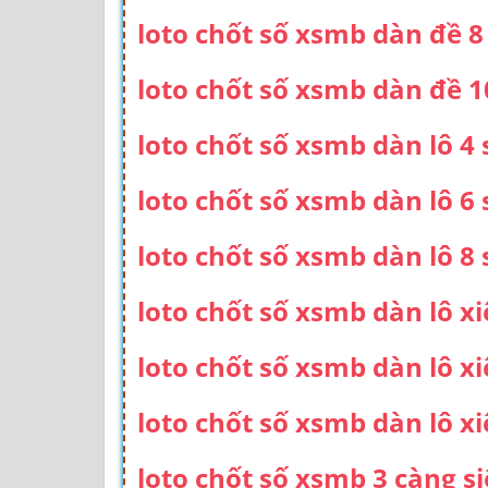
loto chốt số xsmb dàn đề 8
loto chốt số xsmb dàn đề 1
loto chốt số xsmb dàn lô 4 
loto chốt số xsmb dàn lô 6 
loto chốt số xsmb dàn lô 8 
loto chốt số xsmb dàn lô xi
loto chốt số xsmb dàn lô xi
loto chốt số xsmb dàn lô xi
loto chốt số xsmb 3 càng s