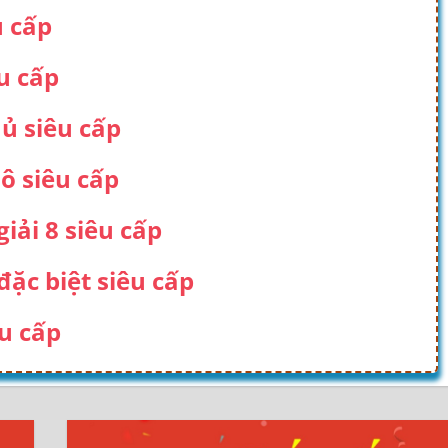
u cấp
êu cấp
hủ siêu cấp
lô siêu cấp
iải 8 siêu cấp
đặc biệt siêu cấp
êu cấp