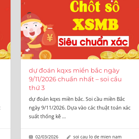
dự đoán kqxs miền bắc ngày
9/11/2026 chuẩn nhất – soi cầu
thứ 3
dự đoán kqxs miền bắc. Soi cầu miền Bắc
c
ngày 9/11/2026. Dựa vào các thuật toán xác
suất thống kê
…
02/03/2026
soi cau lo de mien nam