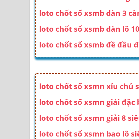
loto chốt số xsmb dàn 3 cà
loto chốt số xsmb dàn lô 10
loto chốt số xsmb đề đầu đ
loto chốt số xsmn xỉu chủ 
loto chốt số xsmn giải đặc 
loto chốt số xsmn giải 8 si
loto chốt số xsmn bao lô si