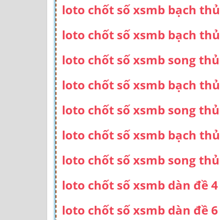
xac
loto chốt số xsmb bạch thủ 
–
soi
loto chốt số xsmb bạch thủ 
cau
lo
de
loto chốt số xsmb song thủ 
loto chốt số xsmb bạch thủ
loto chốt số xsmb song thủ
loto chốt số xsmb bạch thủ
loto chốt số xsmb song thủ
loto chốt số xsmb dàn đề 4
loto chốt số xsmb dàn đề 6