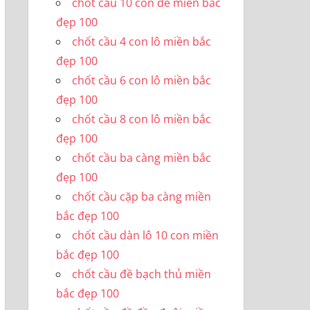
chốt cầu 10 con đề miền bắc
đẹp 100
chốt cầu 4 con lô miền bắc
đẹp 100
chốt cầu 6 con lô miền bắc
đẹp 100
chốt cầu 8 con lô miền bắc
đẹp 100
chốt cầu ba càng miền bắc
đẹp 100
chốt cầu cặp ba càng miền
bắc đẹp 100
chốt cầu dàn lô 10 con miền
bắc đẹp 100
chốt cầu đề bạch thủ miền
bắc đẹp 100