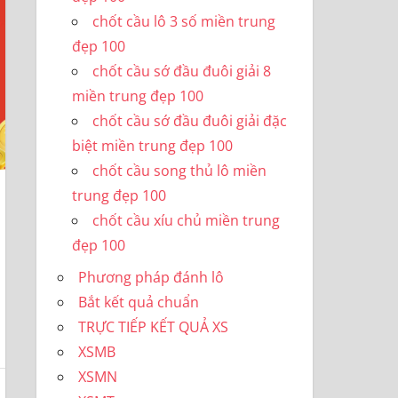
chốt cầu lô 3 số miền trung
đẹp 100
chốt cầu sớ đầu đuôi giải 8
miền trung đẹp 100
chốt cầu sớ đầu đuôi giải đặc
biệt miền trung đẹp 100
chốt cầu song thủ lô miền
trung đẹp 100
chốt cầu xíu chủ miền trung
đẹp 100
Phương pháp đánh lô
Bắt kết quả chuẩn
TRỰC TIẾP KẾT QUẢ XS
XSMB
XSMN