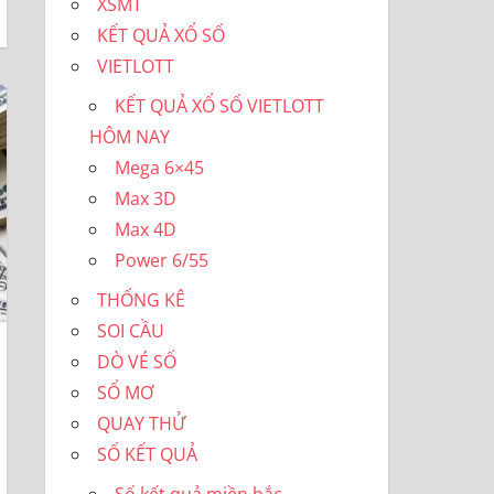
XSMT
KẾT QUẢ XỔ SỐ
VIETLOTT
KẾT QUẢ XỔ SỐ VIETLOTT
HÔM NAY
Mega 6×45
Max 3D
Max 4D
Power 6/55
THỐNG KÊ
SOI CẦU
DÒ VÉ SỐ
SỔ MƠ
QUAY THỬ
SỐ KẾT QUẢ