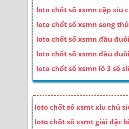
loto chốt số xsmn cặp xỉu 
loto chốt số xsmn song thủ 
loto chốt số xsmn đầu đuôi 
loto chốt số xsmn đầu đuôi
loto chốt số xsmn lô 3 số s
loto chốt số xsmt xỉu chủ s
loto chốt số xsmt giải đặc b