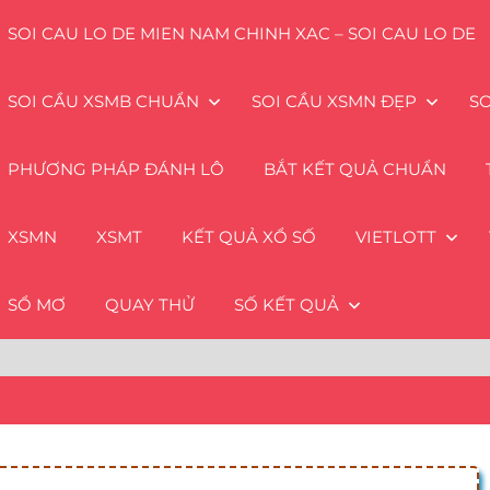
SOI CAU LO DE MIEN NAM CHINH XAC – SOI CAU LO DE
SOI CẦU XSMB CHUẨN
SOI CẦU XSMN ĐẸP
SO
PHƯƠNG PHÁP ĐÁNH LÔ
BẮT KẾT QUẢ CHUẨN
XSMN
XSMT
KẾT QUẢ XỔ SỐ
VIETLOTT
SỔ MƠ
QUAY THỬ
SỐ KẾT QUẢ