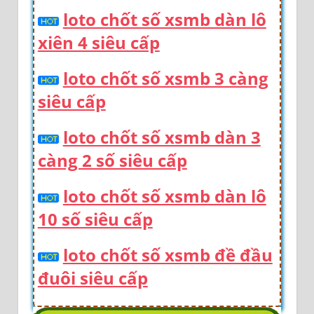
loto chốt số xsmb dàn lô
xiên 4 siêu cấp
loto chốt số xsmb 3 càng
siêu cấp
loto chốt số xsmb dàn 3
càng 2 số siêu cấp
loto chốt số xsmb dàn lô
10 số siêu cấp
loto chốt số xsmb đề đầu
đuôi siêu cấp