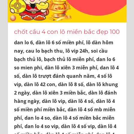
lo
de
chốt cầu 4 con lô miền bắc đẹp 100
dan lo 6, dàn lô 6 số miền phí, lô dàn hôm
nay, cau lo bạch thu, lô vip 24h, soi cầu
bạch thủ lô, bạch thủ lô miễn phí, dan lo 6
so mien phi, dàn lô xiên 3 miễn phí, dan lô 4
số, dàn lô trượt đánh quanh năm, 4 số lô
vip, dàn lô 42 con, dàn lô 8 số, dàn lô khung
2 ngày, dàn lô xiên 3 miền bắc, dàn lô đánh
hàng ngày, dàn lô vip, dàn lô 4 số, dàn lô 4
số miền phí miền bắc, dàn lô 4 số mb miễn
phí, dan lo 4 so, dàn lô 4 số miền bắc miễn
phí, dan lo 4 so vip, dàn lô 4 số vip, dàn lô 4