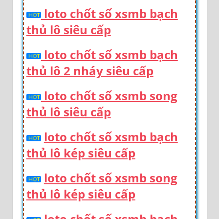
loto chốt số xsmb bạch
thủ lô siêu cấp
loto chốt số xsmb bạch
thủ lô 2 nháy siêu cấp
loto chốt số xsmb song
thủ lô siêu cấp
loto chốt số xsmb bạch
thủ lô kép siêu cấp
loto chốt số xsmb song
thủ lô kép siêu cấp
loto chốt số xsmb bạch