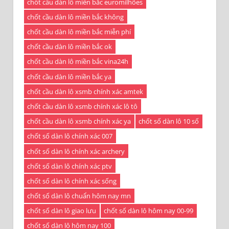
chốt cầu dàn lô miền bắc euromilhões
chốt cầu dàn lô miền bắc không
chốt cầu dàn lô miền bắc miễn phí
chốt cầu dàn lô miền bắc ok
chốt cầu dàn lô miền bắc vina24h
chốt cầu dàn lô miền bắc ya
chốt cầu dàn lô xsmb chính xác amtek
chốt cầu dàn lô xsmb chính xác lô tô
chốt cầu dàn lô xsmb chính xác ya
chốt số dàn lô 10 số
chốt số dàn lô chính xác 007
chốt số dàn lô chính xác archery
chốt số dàn lô chính xác ptv
chốt số dàn lô chính xác sống
chốt số dàn lô chuẩn hôm nay mn
chốt số dàn lô giao lưu
chốt số dàn lô hôm nay 00-99
chốt số dàn lô hôm nay 100