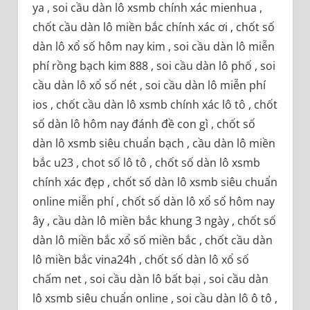
ya , soi cầu dàn lô xsmb chính xác mienhua ,
chốt cầu dàn lô miền bắc chính xác ơi , chốt số
dàn lô xổ số hôm nay kim , soi cầu dàn lô miễn
phí rồng bạch kim 888 , soi cầu dàn lô phố , soi
cầu dàn lô xổ số nét , soi cầu dàn lô miễn phí
ios , chốt cầu dàn lô xsmb chính xác lô tô , chốt
số dàn lô hôm nay đánh đề con gì , chốt số
dàn lô xsmb siêu chuẩn bạch , cầu dàn lô miền
bắc u23 , chot số lô tô , chốt số dàn lô xsmb
chính xác đẹp , chốt số dàn lô xsmb siêu chuẩn
online miễn phí , chốt số dàn lô xổ số hôm nay
ây , cầu dàn lô miền bắc khung 3 ngày , chốt số
dàn lô miền bắc xổ số miền bắc , chốt cầu dàn
lô miền bắc vina24h , chốt số dàn lô xổ số
chấm net , soi cầu dàn lô bất bại , soi cầu dàn
lô xsmb siêu chuẩn online , soi cầu dàn lô ô tô ,