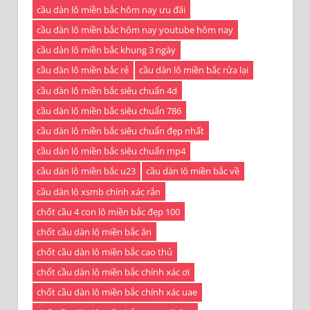
cầu dàn lô miền bắc hôm nay ưu đãi
cầu dàn lô miền bắc hôm nay youtube hôm nay
cầu dàn lô miền bắc khung 3 ngày
cầu dàn lô miền bắc rẻ
cầu dàn lô miền bắc rửa lại
cầu dàn lô miền bắc siêu chuẩn 4d
cầu dàn lô miền bắc siêu chuẩn 786
cầu dàn lô miền bắc siêu chuẩn đẹp nhất
cầu dàn lô miền bắc siêu chuẩn mp4
cầu dàn lô miền bắc u23
cầu dàn lô miền bắc về
cầu dàn lô xsmb chính xác rắn
chốt cầu 4 con lô miền bắc đẹp 100
chốt cầu dàn lô miền bắc ăn
chốt cầu dàn lô miền bắc cao thủ
chốt cầu dàn lô miền bắc chính xác ơi
chốt cầu dàn lô miền bắc chính xác uae