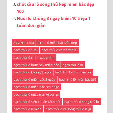
chốt cầu lô song thủ kép miền bắc đẹp
100
Nuôi lô khung 3 ngày kiếm 10 triệu 1
tuần đơn giản
2 CON LÔ MB
2 con lô miền bắc siêu đẹp
bach thu lo 19/7
bạch thủ lô chính xác 95
bạch thủ lô chính xác vltkm
bạch thủ lô hôm nay miền bắc
bạch thủ lô in
bạch thủ lô khung 3 ngày
bach thu lo mb mien phi
bạch thủ lô miền bắc 3 ngày
bạch thủ lô miền bắc 365
bạch thủ lô miền bắc ecolodge
bạch thủ lô ngày mai về con gì
bạch thủ lô siêu chuẩn cách bắt
bạch thủ lô song thủ lô
bạch thủ lô u minh
bạch thủ lô và song thủ lô là gì