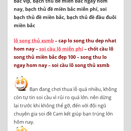
bắc vip, bạch thủ đề miền bắc ngày hôm
nay, bạch thủ đề miền bắc miễn phí, soi
bạch thủ đề miền bắc, bạch thủ đề đầu đuôi
miền bắc
lô song thủ xsmb
– cap lo song thu dep nhat
hom nay –
soi cầu lô miễn phí
– chốt cầu lô
song thủ miền bắc đẹp 100 – song thu lo
ngay hom nay – soi cầu lô song thủ xsmb
Bạn đang chơi thua lỗ quá nhiều, không
còn tự tin soi cầu vì rủi ro quá lớn. nên dừng
lại trước khi không thể gỡ, đến với đội ngũ
chuyên gia soi đề Cam kết giúp bạn trúng lớn
hôm nay.