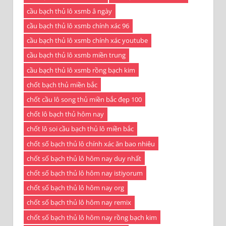
cầu bạch thủ lô xsmb â ngày
cầu bạch thủ lô xsmb chính xác 96
cầu bạch thủ lô xsmb chính xác youtube
cầu bạch thủ lô xsmb miền trung
cầu bạch thủ lô xsmb rồng bạch kim
chốt bạch thủ miền bắc
chốt cầu lô song thủ miền bắc đẹp 100
chốt lô bạch thủ hôm nay
chốt lô soi cầu bạch thủ lô miền bắc
chốt số bạch thủ lô chính xác ăn bao nhiêu
chốt số bạch thủ lô hôm nay duy nhất
chốt số bạch thủ lô hôm nay istiyorum
chốt số bạch thủ lô hôm nay org
chốt số bạch thủ lô hôm nay remix
chốt số bạch thủ lô hôm nay rồng bạch kim