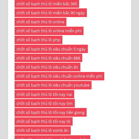
chốt số bạch thủ lô miền bắc 365
chốt số bạch thủ lô miền bắc 90 ngày
chốt số bạch thủ lô online
chốt số bạch thủ lô online miễn phí
chốt số bạch thủ lô php
chốt số bạch thủ lô siêu chuẩn 5 ngày
chốt số bạch thủ lô siêu chuẩn 888
chốt số bạch thủ lô siêu chuẩn ăn
chốt số bạch thủ lô siêu chuẩn online miễn phí
chốt số bạch thủ lô siêu chuẩn youtube
chốt số bạch thủ lô tối nay nai
chốt số bạch thủ lô tối nay ôm
chốt số bạch thủ lô tối nay tiền giang
chốt số bạch thủ lô tối nay tô
chốt số bạch thủ lô xsmb ăn