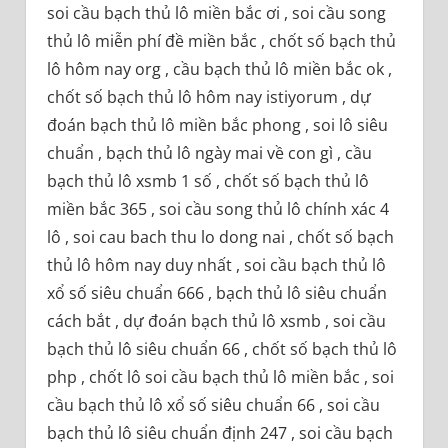
soi cầu bạch thủ lô miền bắc ơi , soi cầu song
thủ lô miễn phí đề miền bắc , chốt số bạch thủ
lô hôm nay org , cầu bạch thủ lô miền bắc ok ,
chốt số bạch thủ lô hôm nay istiyorum , dự
đoán bạch thủ lô miền bắc phong , soi lô siêu
chuẩn , bạch thủ lô ngày mai về con gì , cầu
bạch thủ lô xsmb 1 số , chốt số bạch thủ lô
miền bắc 365 , soi cầu song thủ lô chính xác 4
lô , soi cau bach thu lo dong nai , chốt số bạch
thủ lô hôm nay duy nhất , soi cầu bạch thủ lô
xổ số siêu chuẩn 666 , bạch thủ lô siêu chuẩn
cách bắt , dự đoán bạch thủ lô xsmb , soi cầu
bạch thủ lô siêu chuẩn 66 , chốt số bạch thủ lô
php , chốt lô soi cầu bạch thủ lô miền bắc , soi
cầu bạch thủ lô xổ số siêu chuẩn 66 , soi cầu
bạch thủ lô siêu chuẩn định 247 , soi cầu bạch