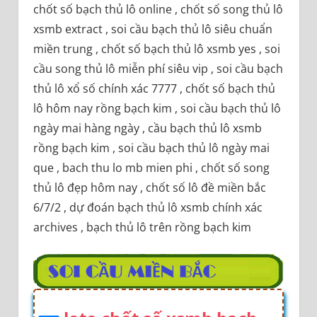
chốt số bạch thủ lô online , chốt số song thủ lô
xsmb extract , soi cầu bạch thủ lô siêu chuẩn
miền trung , chốt số bạch thủ lô xsmb yes , soi
cầu song thủ lô miễn phí siêu vip , soi cầu bạch
thủ lô xổ số chính xác 7777 , chốt số bạch thủ
lô hôm nay rồng bạch kim , soi cầu bạch thủ lô
ngày mai hàng ngày , cầu bạch thủ lô xsmb
rồng bạch kim , soi cầu bạch thủ lô ngày mai
que , bach thu lo mb mien phi , chốt số song
thủ lô đẹp hôm nay , chốt số lô đề miền bắc
6/7/2 , dự đoán bạch thủ lô xsmb chính xác
archives , bạch thủ lô trên rồng bạch kim