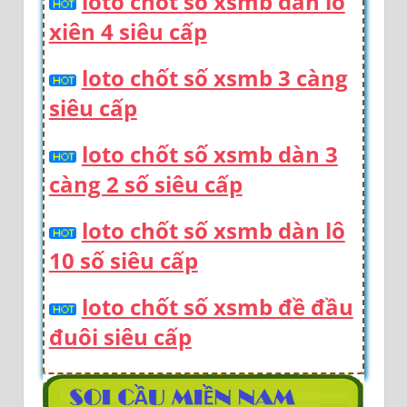
loto chốt số xsmb dàn lô
xiên 4 siêu cấp
loto chốt số xsmb 3 càng
siêu cấp
loto chốt số xsmb dàn 3
càng 2 số siêu cấp
loto chốt số xsmb dàn lô
10 số siêu cấp
loto chốt số xsmb đề đầu
đuôi siêu cấp