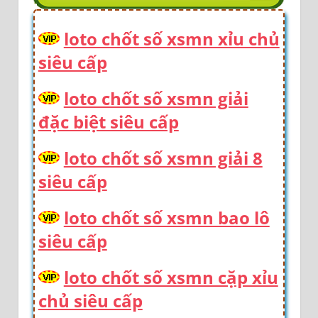
loto chốt số xsmn xỉu chủ
siêu cấp
loto chốt số xsmn giải
đặc biệt siêu cấp
loto chốt số xsmn giải 8
siêu cấp
loto chốt số xsmn bao lô
siêu cấp
loto chốt số xsmn cặp xỉu
chủ siêu cấp