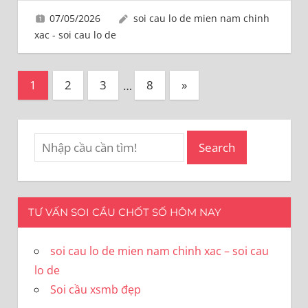
07/05/2026
soi cau lo de mien nam chinh
xac - soi cau lo de
Điều
Next
1
2
3
…
8
»
Posts
hướng
bài
Search
viết
TƯ VẤN SOI CẦU CHỐT SỐ HÔM NAY
soi cau lo de mien nam chinh xac – soi cau
lo de
Soi cầu xsmb đẹp