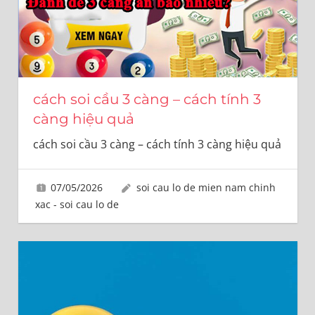
cách soi cầu 3 càng – cách tính 3
càng hiệu quả
cách soi cầu 3 càng – cách tính 3 càng hiệu quả
07/05/2026
soi cau lo de mien nam chinh
xac - soi cau lo de