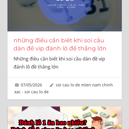
những điều cần biết khi soi cầu
dàn đề vip đánh lô đề thắng lớn
Những điều cần biết khi soi cầu dàn đề vip
đánh lô đề thắng lớn
07/05/2026
soi cau lo de mien nam chinh
xac - soi cau lo de