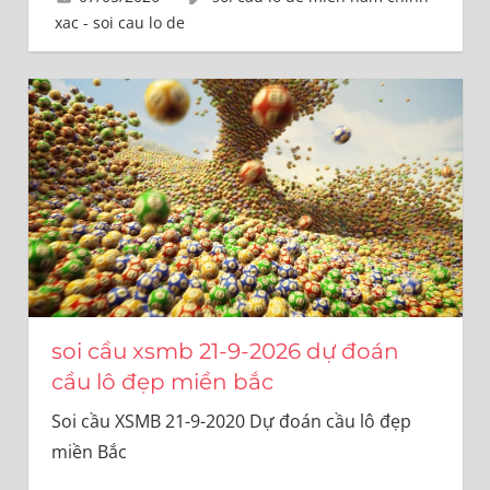
xac - soi cau lo de
soi cầu xsmb 21-9-2026 dự đoán
cầu lô đẹp miền bắc
Soi cầu XSMB 21-9-2020 Dự đoán cầu lô đẹp
miền Bắc