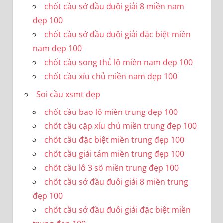
chốt cầu sớ đầu đuôi giải 8 miền nam
đẹp 100
chốt cầu sớ đầu đuôi giải đặc biệt miền
nam đẹp 100
chốt cầu song thủ lô miền nam đẹp 100
chốt cầu xíu chủ miền nam đẹp 100
Soi cầu xsmt đẹp
chốt cầu bao lô miền trung đẹp 100
chốt cầu cặp xíu chủ miền trung đẹp 100
chốt cầu đặc biệt miền trung đẹp 100
chốt cầu giải tám miền trung đẹp 100
chốt cầu lô 3 số miền trung đẹp 100
chốt cầu sớ đầu đuôi giải 8 miền trung
đẹp 100
chốt cầu sớ đầu đuôi giải đặc biệt miền