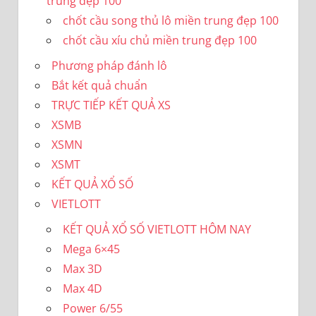
trung đẹp 100
chốt cầu song thủ lô miền trung đẹp 100
chốt cầu xíu chủ miền trung đẹp 100
Phương pháp đánh lô
Bắt kết quả chuẩn
TRỰC TIẾP KẾT QUẢ XS
XSMB
XSMN
XSMT
KẾT QUẢ XỔ SỐ
VIETLOTT
KẾT QUẢ XỔ SỐ VIETLOTT HÔM NAY
Mega 6×45
Max 3D
Max 4D
Power 6/55