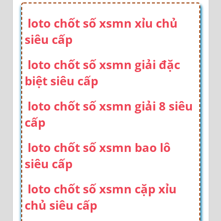
loto chốt số xsmn xỉu chủ
siêu cấp
loto chốt số xsmn giải đặc
biệt siêu cấp
loto chốt số xsmn giải 8 siêu
cấp
loto chốt số xsmn bao lô
siêu cấp
loto chốt số xsmn cặp xỉu
chủ siêu cấp