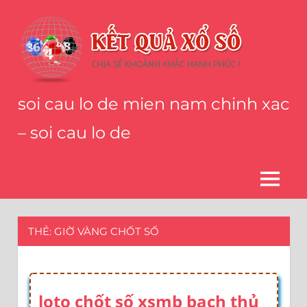
Skip
to
content
soi cau lo de mien nam chinh xac
– soi cau lo de
soi
cau
lo
MENU
de
mien
nam
THẺ:
GIỜ VÀNG CHỐT SỐ
chinh
xac
–
soi
loto chốt số xsmb bạch thủ
cau