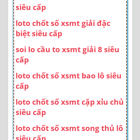
siêu cấp
loto chốt số xsmt giải đặc
biệt siêu cấp
soi lo cầu to xsmt giải 8 siêu
cấp
loto chốt số xsmt bao lô siêu
cấp
loto chốt số xsmt cặp xỉu chủ
siêu cấp
loto chốt số xsmt song thủ lô
siêu cấp