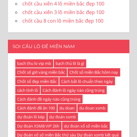
chốt cầu xiên 4 lô miền bắc đẹp 100
chốt cầu xiên 3 lô miền bắc đẹp 100
chốt cầu 8 con lô miền bắc đẹp 100
SOI CẦU LÔ ĐỀ MIỀN NAM
bach thu lo vip mb
bạch thủ lô là gì
Chốt số giờ vàng miền bắc
Chốt số miền Bắc hôm nay
Chốt số đẹp miền Bắc
Cách bắt lô chuẩn theo ngày
cách tính lô
Cách đánh lô ngày nào cũng trúng
Cách đánh đề ngày nào cũng trúng
Cách đánh đề ăn 100
du doan
du doan xsmb
dự đoán lô kép
dự đoán xsmb
Dự đoán XSMB VIP 26h
dự đoán xổ số miền bắc
Dự đoán xổ số miền Bắc thứ sáu Dự đoán xsmb kết quả