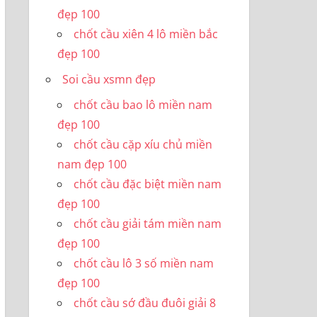
đẹp 100
chốt cầu xiên 4 lô miền bắc
đẹp 100
Soi cầu xsmn đẹp
chốt cầu bao lô miền nam
đẹp 100
chốt cầu cặp xíu chủ miền
nam đẹp 100
chốt cầu đặc biệt miền nam
đẹp 100
chốt cầu giải tám miền nam
đẹp 100
chốt cầu lô 3 số miền nam
đẹp 100
chốt cầu sớ đầu đuôi giải 8