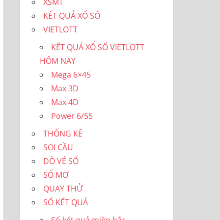
XSMT
KẾT QUẢ XỔ SỐ
VIETLOTT
KẾT QUẢ XỔ SỐ VIETLOTT
HÔM NAY
Mega 6×45
Max 3D
Max 4D
Power 6/55
THỐNG KÊ
SOI CẦU
DÒ VÉ SỐ
SỔ MƠ
QUAY THỬ
SỐ KẾT QUẢ