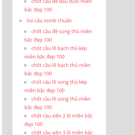
chốt cầu đề đầu đuôi miền
bắc đẹp 100
Soi cầu xsmb chuẩn
chốt cầu đề song thủ miền
bắc đẹp 100
chốt cầu lô bạch thủ kép
miền bắc đẹp 100
chốt cầu lô bạch thủ miền
bắc đẹp 100
chốt cầu lô song thủ kép
miền bắc đẹp 100
chốt cầu lô song thủ miền
bắc đẹp 100
chốt cầu xiên 2 lô miền bắc
đẹp 100
chốt cầu xiên 3 lô miền bắc