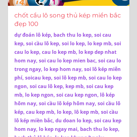
lo
de
chốt cầu lô song thủ kép miền bắc
đẹp 100
dự đoán lô kép, bach thu lo kep, soi cau
kep, soi cầu lô kep, soi lo kep, lo kep mb, soi
cau lo kep, cau lo kep mb, lo kep dep nhat
hom nay, soi cau lo kep mien bac, soi cau lo
trong ngay, lo kep hom nay, soi lô kép miễn
phí, soicau kep, soi lô kep mb, soi cau lo kep
ngon, soi cau lô kep, kep mb, soi cau kep
mb, lo kep ngon, soi cau kep ngon, lô kép
hôm nay, soi cầu lô kép hôm nay, soi cầu lô
kép, cau kep mb, lo kep, lô kep mb, soi cầu
lô kép miền bắc, du doan lo kep, soi cau kep
hom nay, lo kep ngay mai, bach thu lo kep,