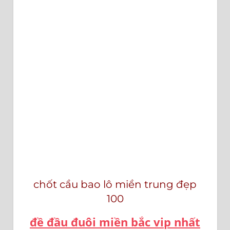
chốt cầu bao lô miền trung đẹp
100
đề đầu đuôi miền bắc vip nhất