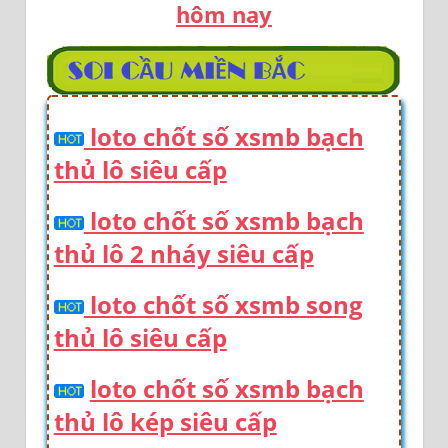
hôm nay
loto chốt số xsmb bạch
thủ lô siêu cấp
loto chốt số xsmb bạch
thủ lô 2 nháy siêu cấp
loto chốt số xsmb song
thủ lô siêu cấp
loto chốt số xsmb bạch
thủ lô kép siêu cấp