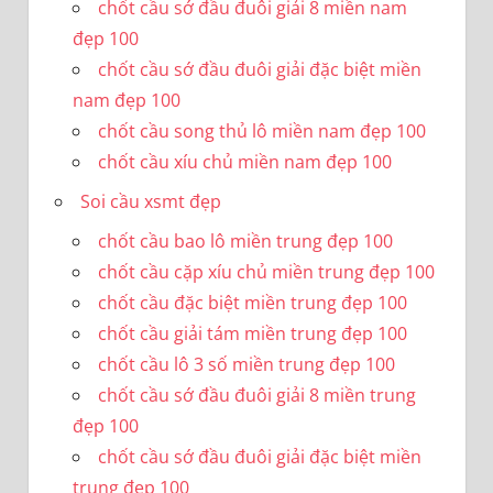
chốt cầu sớ đầu đuôi giải 8 miền nam
đẹp 100
chốt cầu sớ đầu đuôi giải đặc biệt miền
nam đẹp 100
chốt cầu song thủ lô miền nam đẹp 100
chốt cầu xíu chủ miền nam đẹp 100
Soi cầu xsmt đẹp
chốt cầu bao lô miền trung đẹp 100
chốt cầu cặp xíu chủ miền trung đẹp 100
chốt cầu đặc biệt miền trung đẹp 100
chốt cầu giải tám miền trung đẹp 100
chốt cầu lô 3 số miền trung đẹp 100
chốt cầu sớ đầu đuôi giải 8 miền trung
đẹp 100
chốt cầu sớ đầu đuôi giải đặc biệt miền
trung đẹp 100