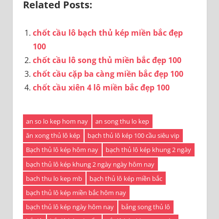
Related Posts:
chốt cầu lô bạch thủ kép miền bắc đẹp
100
chốt cầu lô song thủ miền bắc đẹp 100
chốt cầu cặp ba càng miền bắc đẹp 100
chốt cầu xiên 4 lô miền bắc đẹp 100
an so lo kep hom nay
an song thu lo kep
ăn xong thủ lô kép
bạch thủ lô kép 100 cầu siêu vip
Bạch thủ lô kép hôm nay
bạch thủ lô kép khung 2 ngày
bạch thủ lô kép khung 2 ngày ngày hôm nay
bach thu lo kep mb
bạch thủ lô kép miền bắc
bạch thủ lô kép miền bắc hôm nay
bạch thủ lô kép ngày hôm nay
bảng song thủ lô