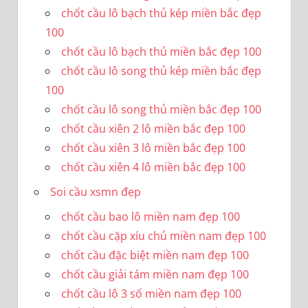
chốt cầu lô bạch thủ kép miền bắc đẹp
100
chốt cầu lô bạch thủ miền bắc đẹp 100
chốt cầu lô song thủ kép miền bắc đẹp
100
chốt cầu lô song thủ miền bắc đẹp 100
chốt cầu xiên 2 lô miền bắc đẹp 100
chốt cầu xiên 3 lô miền bắc đẹp 100
chốt cầu xiên 4 lô miền bắc đẹp 100
Soi cầu xsmn đẹp
chốt cầu bao lô miền nam đẹp 100
chốt cầu cặp xíu chủ miền nam đẹp 100
chốt cầu đặc biệt miền nam đẹp 100
chốt cầu giải tám miền nam đẹp 100
chốt cầu lô 3 số miền nam đẹp 100