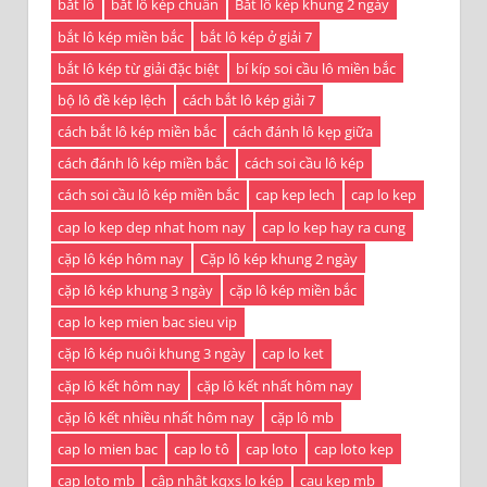
bắt lô
bắt lô kép chuẩn
Bắt lô kép khung 2 ngày
bắt lô kép miền bắc
bắt lô kép ở giải 7
bắt lô kép từ giải đặc biệt
bí kíp soi cầu lô miền bắc
bộ lô đề kép lệch
cách bắt lô kép giải 7
cách bắt lô kép miền bắc
cách đánh lô kẹp giữa
cách đánh lô kép miền bắc
cách soi cầu lô kép
cách soi cầu lô kép miền bắc
cap kep lech
cap lo kep
cap lo kep dep nhat hom nay
cap lo kep hay ra cung
cặp lô kép hôm nay
Cặp lô kép khung 2 ngày
cặp lô kép khung 3 ngày
cặp lô kép miền bắc
cap lo kep mien bac sieu vip
cặp lô kép nuôi khung 3 ngày
cap lo ket
cặp lô kết hôm nay
cặp lô kết nhất hôm nay
cặp lô kết nhiều nhất hôm nay
cặp lô mb
cap lo mien bac
cap lo tô
cap loto
cap loto kep
cap loto mb
cập nhật kqxs lo kép
cau kep mb