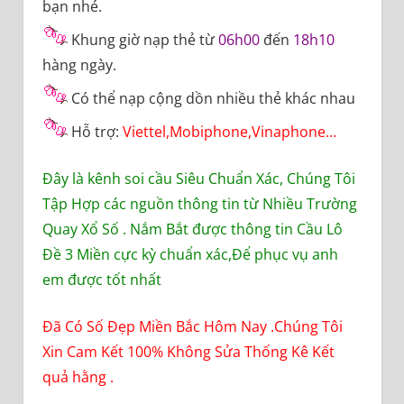
bạn nhé.
Khung giờ nạp thẻ từ
06h00
đến
18h10
hàng ngày.
Có thể nạp cộng dồn nhiều thẻ khác nhau
Hỗ trợ:
Viettel,Mobiphone,Vinaphone…
Đây là kênh soi cầu Siêu Chuẩn Xác, Chúng Tôi
Tập Hợp các nguồn thông tin từ Nhiều Trường
Quay Xổ Số . Nắm Bắt được thông tin Cầu Lô
Đề 3 Miền cực kỳ chuẩn xác,Để phục vụ anh
em được tốt nhất
Đã Có Số Đẹp Miền Bắc Hôm Nay .Chúng Tôi
Xin Cam Kết 100% Không Sửa Thống Kê Kết
quả hằng .