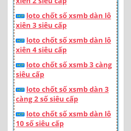
xiên 2 siêu cấp
loto chốt số xsmb dàn lô
xiên 3 siêu cấp
loto chốt số xsmb dàn lô
xiên 4 siêu cấp
loto chốt số xsmb 3 càng
siêu cấp
loto chốt số xsmb dàn 3
càng 2 số siêu cấp
loto chốt số xsmb dàn lô
10 số siêu cấp