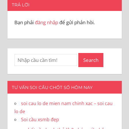
TRẢ LỜI
Bạn phải
đăng nhập
để gửi phản hồi.
Search
TƯ VẤN SOI CẦU CHỐT SỐ HÔM NAY
soi cau lo de mien nam chinh xac – soi cau
lo de
Soi cầu xsmb đẹp