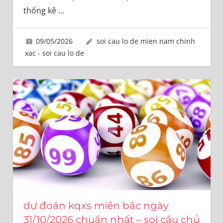
thống kê
…
09/05/2026
soi cau lo de mien nam chinh
xac - soi cau lo de
dự đoán kqxs miền bắc ngày
31/10/2026 chuẩn nhất – soi cầu chủ