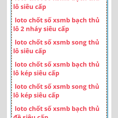
lo
lô siêu cấp
de
loto chốt số xsmb bạch thủ
lô 2 nháy siêu cấp
loto chốt số xsmb song thủ
lô siêu cấp
loto chốt số xsmb bạch thủ
lô kép siêu cấp
loto chốt số xsmb song thủ
lô kép siêu cấp
loto chốt số xsmb bạch thủ
đề siêu cấp