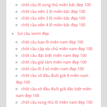
chốt cầu lô song thủ miền bắc đẹp 100
chốt cầu xiên 2 lô miền bắc đẹp 100
chốt cầu xiên 3 lô miền bắc đẹp 100
chốt cầu xiên 4 lô miền bắc đẹp 100
Soi cầu xsmn đẹp
chốt cầu bao lô miền nam đẹp 100
chốt cầu cặp xíu chủ miền nam đẹp 100
chốt cầu đặc biệt miền nam đẹp 100
chốt cầu giải tám miền nam đẹp 100
chốt cầu lô 3 số miền nam đẹp 100
chốt cầu sớ đầu đuôi giải 8 miền nam
đẹp 100
chốt cầu sớ đầu đuôi giải đặc biệt miền
nam đẹp 100
chốt cầu song thủ lô miền nam đẹp 100