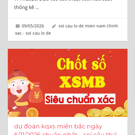
thống kê
…
09/05/2026
soi cau lo de mien nam chinh
xac - soi cau lo de
dự đoán kqxs miền bắc ngày
6/11/2026 chuẩn nhất – soi cầu thứ