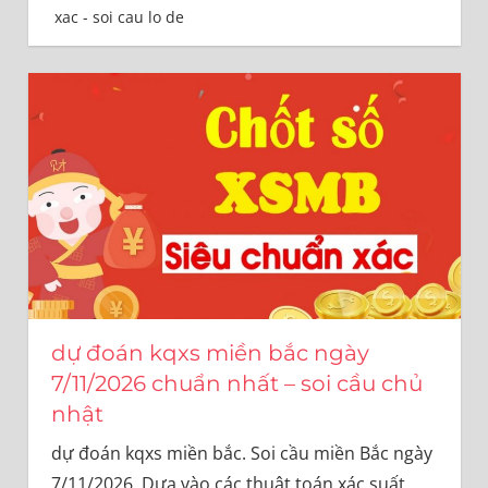
xac - soi cau lo de
dự đoán kqxs miền bắc ngày
7/11/2026 chuẩn nhất – soi cầu chủ
nhật
dự đoán kqxs miền bắc. Soi cầu miền Bắc ngày
7/11/2026. Dựa vào các thuật toán xác suất