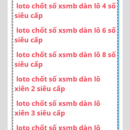
loto chốt số xsmb dàn lô 4 số
siêu cấp
loto chốt số xsmb dàn lô 6 số
siêu cấp
loto chốt số xsmb dàn lô 8 số
siêu cấp
loto chốt số xsmb dàn lô
xiên 2 siêu cấp
loto chốt số xsmb dàn lô
xiên 3 siêu cấp
loto chốt số xsmb dàn lô