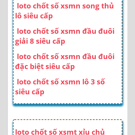
loto chốt số xsmn song thủ
lô siêu cấp
loto chốt số xsmn đầu đuôi
giải 8 siêu cấp
loto chốt số xsmn đầu đuôi
đặc biệt siêu cấp
loto chốt số xsmn lô 3 số
siêu cấp
loto chốt số xsmt xỉu chủ