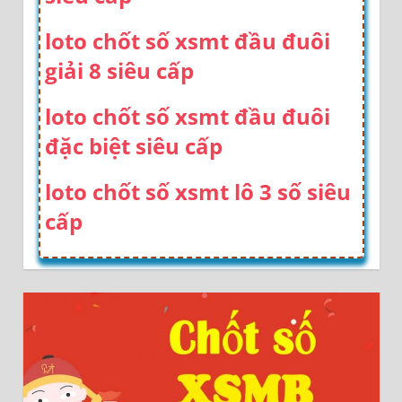
loto chốt số xsmt đầu đuôi
giải 8 siêu cấp
loto chốt số xsmt đầu đuôi
đặc biệt siêu cấp
loto chốt số xsmt lô 3 số siêu
cấp