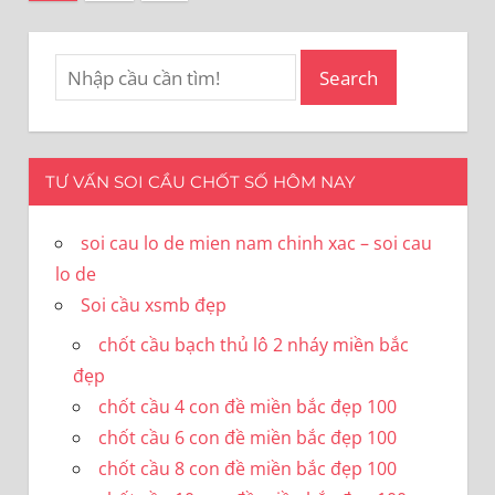
Posts
hướng
bài
Search
viết
TƯ VẤN SOI CẦU CHỐT SỐ HÔM NAY
soi cau lo de mien nam chinh xac – soi cau
lo de
Soi cầu xsmb đẹp
chốt cầu bạch thủ lô 2 nháy miền bắc
đẹp
chốt cầu 4 con đề miền bắc đẹp 100
chốt cầu 6 con đề miền bắc đẹp 100
chốt cầu 8 con đề miền bắc đẹp 100