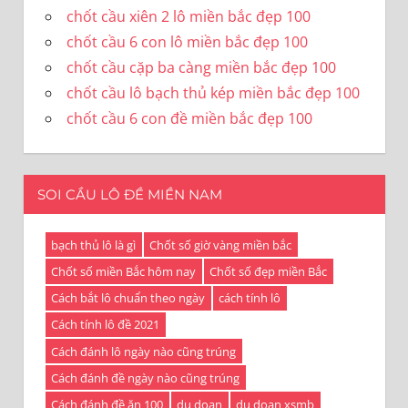
chốt cầu xiên 2 lô miền bắc đẹp 100
chốt cầu 6 con lô miền bắc đẹp 100
chốt cầu cặp ba càng miền bắc đẹp 100
chốt cầu lô bạch thủ kép miền bắc đẹp 100
chốt cầu 6 con đề miền bắc đẹp 100
SOI CẦU LÔ ĐỀ MIỀN NAM
bạch thủ lô là gì
Chốt số giờ vàng miền bắc
Chốt số miền Bắc hôm nay
Chốt số đẹp miền Bắc
Cách bắt lô chuẩn theo ngày
cách tính lô
Cách tính lô đề 2021
Cách đánh lô ngày nào cũng trúng
Cách đánh đề ngày nào cũng trúng
Cách đánh đề ăn 100
du doan
du doan xsmb