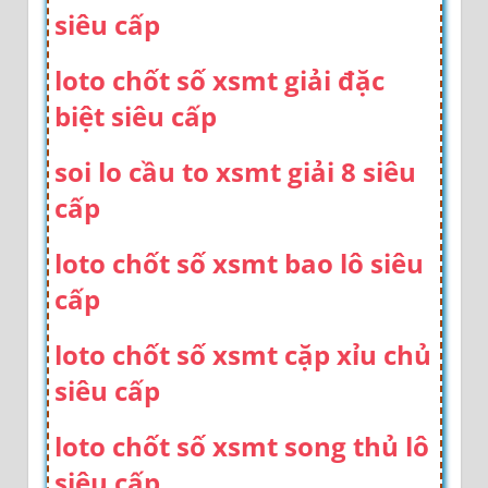
siêu cấp
loto chốt số xsmt giải đặc
biệt siêu cấp
soi lo cầu to xsmt giải 8 siêu
cấp
loto chốt số xsmt bao lô siêu
cấp
loto chốt số xsmt cặp xỉu chủ
siêu cấp
loto chốt số xsmt song thủ lô
siêu cấp