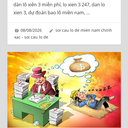
dàn lô xiên 3 miễn phí, lo xien 3 247, dan lo
xien 3, dự đoán bao lô miền nam,
…
08/08/2026
soi cau lo de mien nam chinh
xac - soi cau lo de