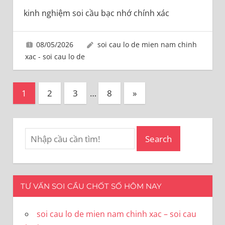
kinh nghiệm soi cầu bạc nhớ chính xác
08/05/2026
soi cau lo de mien nam chinh
xac - soi cau lo de
Điều
Next
1
2
3
…
8
»
Posts
hướng
bài
Search
viết
TƯ VẤN SOI CẦU CHỐT SỐ HÔM NAY
soi cau lo de mien nam chinh xac – soi cau