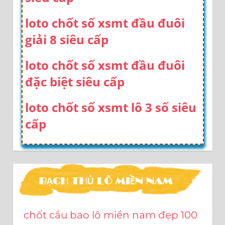
loto chốt số xsmt đầu đuôi
giải 8 siêu cấp
loto chốt số xsmt đầu đuôi
đặc biệt siêu cấp
loto chốt số xsmt lô 3 số siêu
cấp
chốt cầu bao lô miền nam đẹp 100