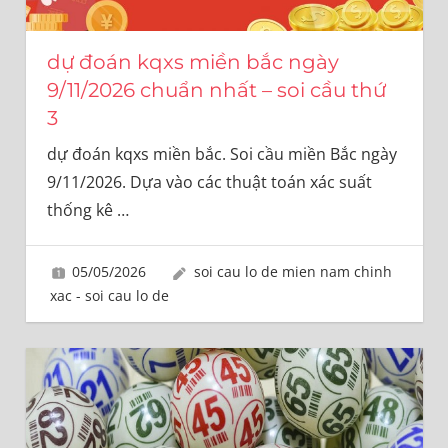
dự đoán kqxs miền bắc ngày
9/11/2026 chuẩn nhất – soi cầu thứ
3
dự đoán kqxs miền bắc. Soi cầu miền Bắc ngày
9/11/2026. Dựa vào các thuật toán xác suất
thống kê
…
05/05/2026
soi cau lo de mien nam chinh
xac - soi cau lo de