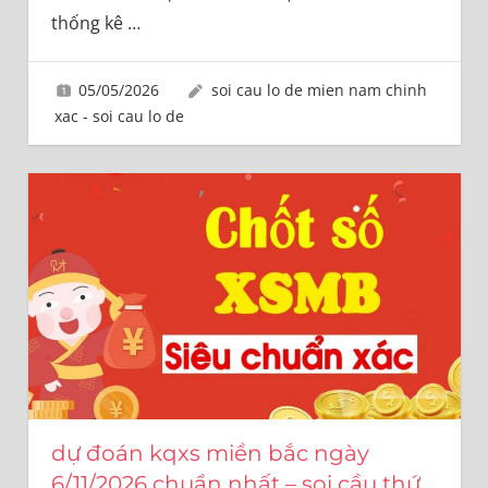
thống kê
…
05/05/2026
soi cau lo de mien nam chinh
xac - soi cau lo de
dự đoán kqxs miền bắc ngày
6/11/2026 chuẩn nhất – soi cầu thứ