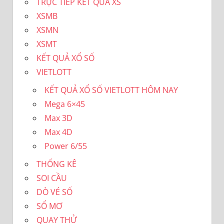
TRỰC TIẾP KẾT QUẢ XS
XSMB
XSMN
XSMT
KẾT QUẢ XỔ SỐ
VIETLOTT
KẾT QUẢ XỔ SỐ VIETLOTT HÔM NAY
Mega 6×45
Max 3D
Max 4D
Power 6/55
THỐNG KÊ
SOI CẦU
DÒ VÉ SỐ
SỔ MƠ
QUAY THỬ