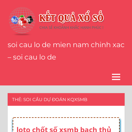
Skip
to
content
soi cau lo de mien nam chinh xac
– soi cau lo de
soi
cau
lo
MENU
de
mien
nam
THẺ:
SOI CẦU DỰ ĐOÁN KQXSMB
chinh
xac
–
soi
loto chốt số xsmb bạch thủ
cau