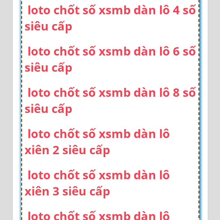
loto chốt số xsmb dàn lô 4 số
siêu cấp
loto chốt số xsmb dàn lô 6 số
siêu cấp
loto chốt số xsmb dàn lô 8 số
siêu cấp
loto chốt số xsmb dàn lô
xiên 2 siêu cấp
loto chốt số xsmb dàn lô
xiên 3 siêu cấp
loto chốt số xsmb dàn lô