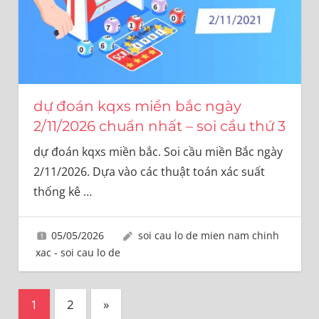
dự đoán kqxs miền bắc ngày
2/11/2026 chuẩn nhất – soi cầu thứ 3
dự đoán kqxs miền bắc. Soi cầu miền Bắc ngày
2/11/2026. Dựa vào các thuật toán xác suất
thống kê
…
05/05/2026
soi cau lo de mien nam chinh
xac - soi cau lo de
Điều
Next
1
2
»