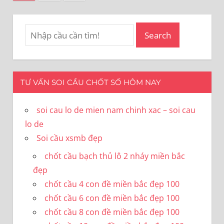
Posts
hướng
bài
Search
viết
TƯ VẤN SOI CẦU CHỐT SỐ HÔM NAY
soi cau lo de mien nam chinh xac – soi cau
lo de
Soi cầu xsmb đẹp
chốt cầu bạch thủ lô 2 nháy miền bắc
đẹp
chốt cầu 4 con đề miền bắc đẹp 100
chốt cầu 6 con đề miền bắc đẹp 100
chốt cầu 8 con đề miền bắc đẹp 100