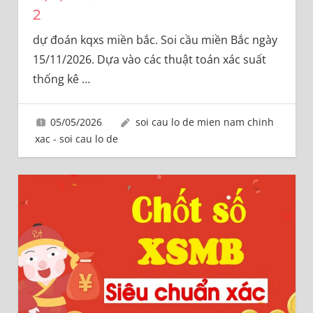
2
dự đoán kqxs miền bắc. Soi cầu miền Bắc ngày
15/11/2026. Dựa vào các thuật toán xác suất
thống kê
…
05/05/2026
soi cau lo de mien nam chinh
xac - soi cau lo de