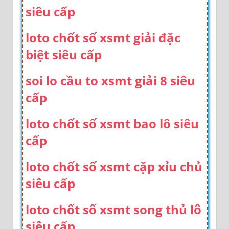
siêu cấp
loto chốt số xsmt giải đặc
biệt siêu cấp
soi lo cầu to xsmt giải 8 siêu
cấp
loto chốt số xsmt bao lô siêu
cấp
loto chốt số xsmt cặp xỉu chủ
siêu cấp
loto chốt số xsmt song thủ lô
siêu cấp