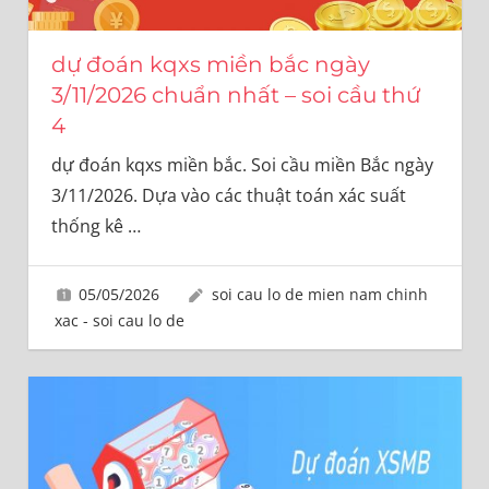
dự đoán kqxs miền bắc ngày
3/11/2026 chuẩn nhất – soi cầu thứ
4
dự đoán kqxs miền bắc. Soi cầu miền Bắc ngày
3/11/2026. Dựa vào các thuật toán xác suất
thống kê
…
05/05/2026
soi cau lo de mien nam chinh
xac - soi cau lo de