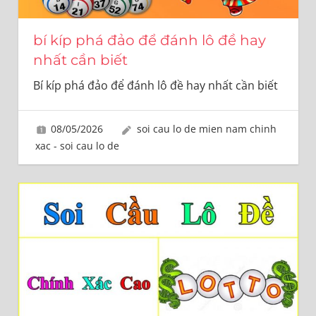
bí kíp phá đảo để đánh lô đề hay
nhất cần biết
Bí kíp phá đảo để đánh lô đề hay nhất cần biết
08/05/2026
soi cau lo de mien nam chinh
xac - soi cau lo de