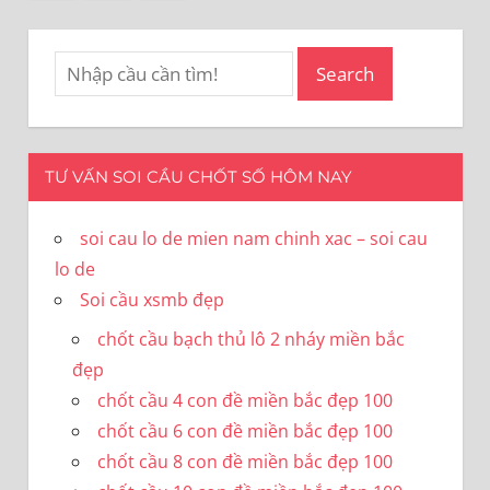
Posts
hướng
bài
Search
viết
TƯ VẤN SOI CẦU CHỐT SỐ HÔM NAY
soi cau lo de mien nam chinh xac – soi cau
lo de
Soi cầu xsmb đẹp
chốt cầu bạch thủ lô 2 nháy miền bắc
đẹp
chốt cầu 4 con đề miền bắc đẹp 100
chốt cầu 6 con đề miền bắc đẹp 100
chốt cầu 8 con đề miền bắc đẹp 100