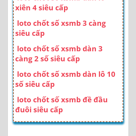
xiên 4 siêu cấp
loto chốt số xsmb 3 càng
siêu cấp
loto chốt số xsmb dàn 3
càng 2 số siêu cấp
loto chốt số xsmb dàn lô 10
số siêu cấp
loto chốt số xsmb đề đầu
đuôi siêu cấp