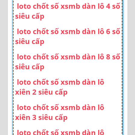
loto chốt số xsmb dàn lô 4 số
siêu cấp
loto chốt số xsmb dàn lô 6 số
siêu cấp
loto chốt số xsmb dàn lô 8 số
siêu cấp
loto chốt số xsmb dàn lô
xiên 2 siêu cấp
loto chốt số xsmb dàn lô
xiên 3 siêu cấp
loto chốt số xsmb dàn lô