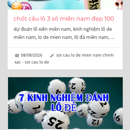
chốt cầu lô 3 số miền nam đẹp 100
dự đoán lô xiên miền nam, kinh nghiệm lô de
miền nam, lo de mien nam, lô đá miền nam,
…
08/08/2026
soi cau lo de mien nam chinh
xac - soi cau lo de