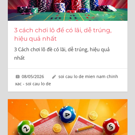
3 cách chơi lô đề có lãi, dễ trúng,
hiệu quả nhất
3 Cách chơi lô đề có lãi, dễ trúng, hiệu quả
nhất
08/05/2026
soi cau lo de mien nam chinh
xac - soi cau lo de