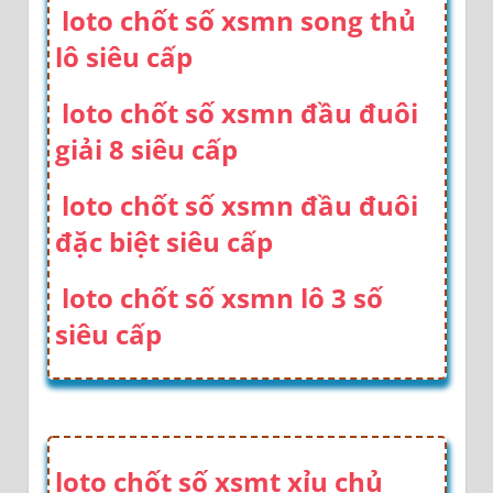
loto chốt số xsmn song thủ
lô siêu cấp
loto chốt số xsmn đầu đuôi
giải 8 siêu cấp
loto chốt số xsmn đầu đuôi
đặc biệt siêu cấp
loto chốt số xsmn lô 3 số
siêu cấp
loto chốt số xsmt xỉu chủ