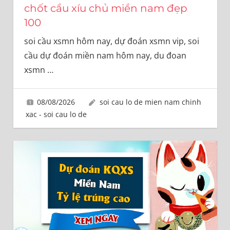
chốt cầu xíu chủ miền nam đẹp
100
soi cầu xsmn hôm nay, dự đoán xsmn vip, soi
cầu dự đoán miền nam hôm nay, du đoan
xsmn
…
08/08/2026
soi cau lo de mien nam chinh
xac - soi cau lo de