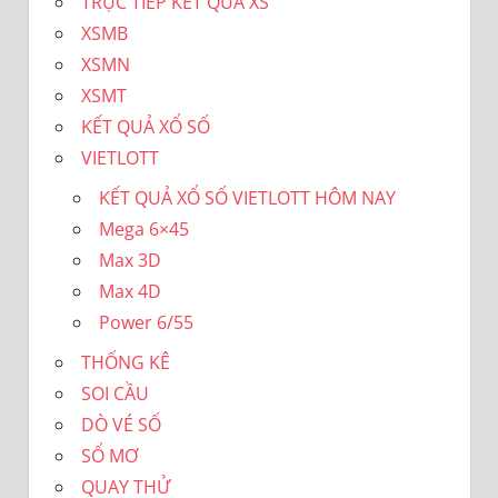
TRỰC TIẾP KẾT QUẢ XS
XSMB
XSMN
XSMT
KẾT QUẢ XỔ SỐ
VIETLOTT
KẾT QUẢ XỔ SỐ VIETLOTT HÔM NAY
Mega 6×45
Max 3D
Max 4D
Power 6/55
THỐNG KÊ
SOI CẦU
DÒ VÉ SỐ
SỔ MƠ
QUAY THỬ