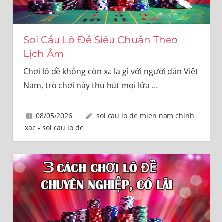
Soi Cầu Lô Đề Siêu Chuẩn Theo
Lịch Âm
Chơi lô đề không còn xa lạ gì với người dân Việt
Nam, trò chơi này thu hút mọi lứa
…
08/05/2026
soi cau lo de mien nam chinh
xac - soi cau lo de