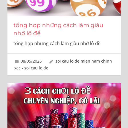
tổng hợp những cách làm giàu
nhờ lô đề
tổng hợp những cách làm giàu nhờ lô đề
08/05/2026
soi cau lo de mien nam chinh
xac - soi cau lo de