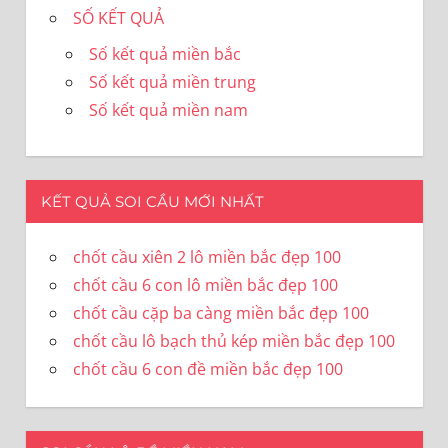
SỐ KẾT QUẢ
Số kết quả miền bắc
Số kết quả miền trung
Số kết quả miền nam
KẾT QUẢ SOI CẦU MỚI NHẤT
chốt cầu xiên 2 lô miền bắc đẹp 100
chốt cầu 6 con lô miền bắc đẹp 100
chốt cầu cặp ba càng miền bắc đẹp 100
chốt cầu lô bạch thủ kép miền bắc đẹp 100
chốt cầu 6 con đề miền bắc đẹp 100