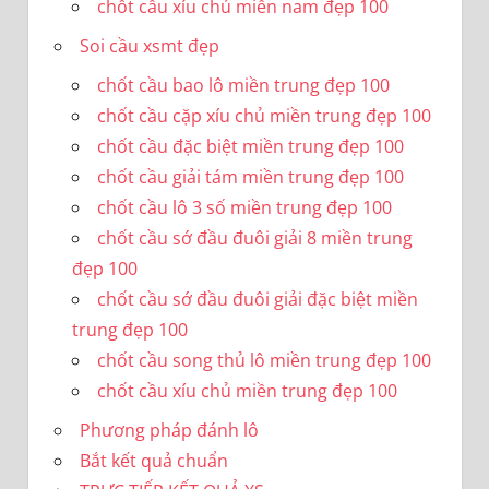
chốt cầu xíu chủ miền nam đẹp 100
Soi cầu xsmt đẹp
chốt cầu bao lô miền trung đẹp 100
chốt cầu cặp xíu chủ miền trung đẹp 100
chốt cầu đặc biệt miền trung đẹp 100
chốt cầu giải tám miền trung đẹp 100
chốt cầu lô 3 số miền trung đẹp 100
chốt cầu sớ đầu đuôi giải 8 miền trung
đẹp 100
chốt cầu sớ đầu đuôi giải đặc biệt miền
trung đẹp 100
chốt cầu song thủ lô miền trung đẹp 100
chốt cầu xíu chủ miền trung đẹp 100
Phương pháp đánh lô
Bắt kết quả chuẩn