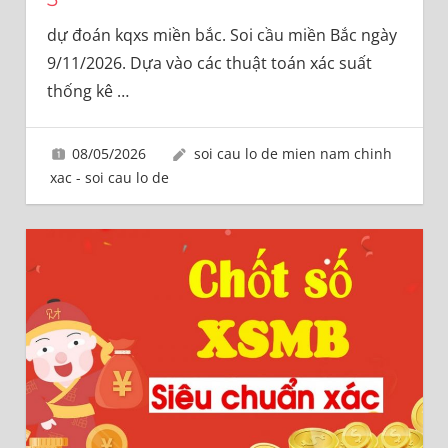
dự đoán kqxs miền bắc. Soi cầu miền Bắc ngày
9/11/2026. Dựa vào các thuật toán xác suất
thống kê
…
08/05/2026
soi cau lo de mien nam chinh
xac - soi cau lo de