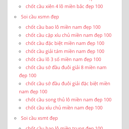
chốt cầu xiên 4 lô miền bắc đẹp 100
Soi cầu xsmn đẹp
chốt cầu bao lô miền nam đẹp 100
chốt cầu cặp xíu chủ miền nam đẹp 100
chốt cầu đặc biệt miền nam đẹp 100
chốt cầu giải tám miền nam đẹp 100
chốt cầu lô 3 số miền nam đẹp 100
chốt cầu sớ đầu đuôi giải 8 miền nam
đẹp 100
chốt cầu sớ đầu đuôi giải đặc biệt miền
nam đẹp 100
chốt cầu song thủ lô miền nam đẹp 100
chốt cầu xíu chủ miền nam đẹp 100
Soi cầu xsmt đẹp
chốt cầu bao lô miền trung đẹp 100