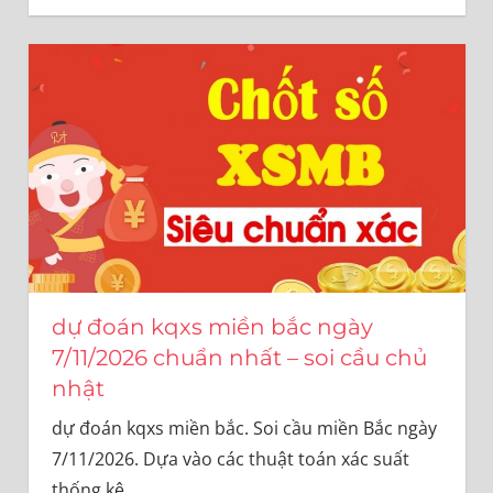
dự đoán kqxs miền bắc ngày
7/11/2026 chuẩn nhất – soi cầu chủ
nhật
dự đoán kqxs miền bắc. Soi cầu miền Bắc ngày
7/11/2026. Dựa vào các thuật toán xác suất
thống kê
…