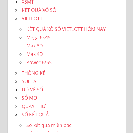
XSMT
KẾT QUẢ XỔ SỐ
VIETLOTT
KẾT QUẢ XỔ SỐ VIETLOTT HÔM NAY
Mega 6×45
Max 3D
Max 4D
Power 6/55
THỐNG KÊ
SOI CẦU
DÒ VÉ SỐ
SỔ MƠ
QUAY THỬ
SỐ KẾT QUẢ
Số kết quả miền bắc