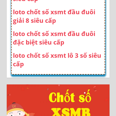
loto chốt số xsmt đầu đuôi
giải 8 siêu cấp
loto chốt số xsmt đầu đuôi
đặc biệt siêu cấp
loto chốt số xsmt lô 3 số siêu
cấp