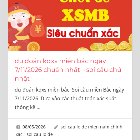
dự đoán kqxs miền bắc ngày
7/11/2026 chuẩn nhất – soi cầu chủ
nhật
dự đoán kqxs miền bắc. Soi cầu miền Bắc ngày
7/11/2026. Dựa vào các thuật toán xác suất
thống kê
…
08/05/2026
soi cau lo de mien nam chinh
xac - soi cau lo de