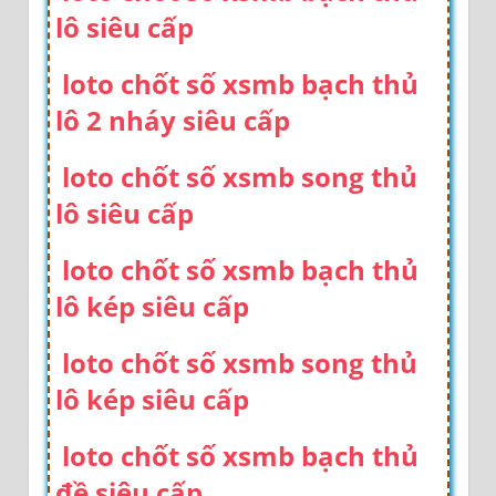
lo
lô siêu cấp
de
loto chốt số xsmb bạch thủ
lô 2 nháy siêu cấp
loto chốt số xsmb song thủ
lô siêu cấp
loto chốt số xsmb bạch thủ
lô kép siêu cấp
loto chốt số xsmb song thủ
lô kép siêu cấp
loto chốt số xsmb bạch thủ
đề siêu cấp