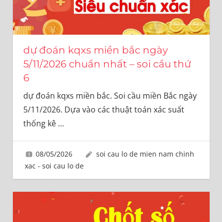
dự đoán kqxs miền bắc ngày
5/11/2026 chuẩn nhất – soi cầu thứ
6
dự đoán kqxs miền bắc. Soi cầu miền Bắc ngày
5/11/2026. Dựa vào các thuật toán xác suất
thống kê
…
08/05/2026
soi cau lo de mien nam chinh
xac - soi cau lo de