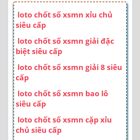
loto chốt số xsmn xỉu chủ
siêu cấp
loto chốt số xsmn giải đặc
biệt siêu cấp
loto chốt số xsmn giải 8 siêu
cấp
loto chốt số xsmn bao lô
siêu cấp
loto chốt số xsmn cặp xỉu
chủ siêu cấp