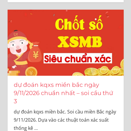
dự đoán kqxs miền bắc ngày
9/11/2026 chuẩn nhất – soi cầu thứ
3
dự đoán kqxs miền bắc. Soi cầu miền Bắc ngày
9/11/2026. Dựa vào các thuật toán xác suất
thống kê
…