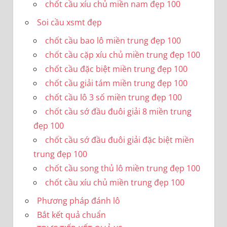
chốt cầu xíu chủ miền nam đẹp 100
Soi cầu xsmt đẹp
chốt cầu bao lô miền trung đẹp 100
chốt cầu cặp xíu chủ miền trung đẹp 100
chốt cầu đặc biệt miền trung đẹp 100
chốt cầu giải tám miền trung đẹp 100
chốt cầu lô 3 số miền trung đẹp 100
chốt cầu sớ đầu đuôi giải 8 miền trung
đẹp 100
chốt cầu sớ đầu đuôi giải đặc biệt miền
trung đẹp 100
chốt cầu song thủ lô miền trung đẹp 100
chốt cầu xíu chủ miền trung đẹp 100
Phương pháp đánh lô
Bắt kết quả chuẩn