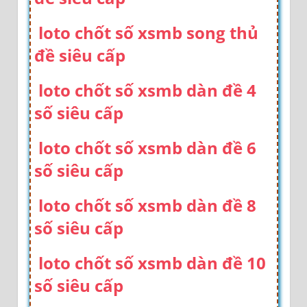
loto chốt số xsmb song thủ
đề siêu cấp
loto chốt số xsmb dàn đề 4
số siêu cấp
loto chốt số xsmb dàn đề 6
số siêu cấp
loto chốt số xsmb dàn đề 8
số siêu cấp
loto chốt số xsmb dàn đề 10
số siêu cấp