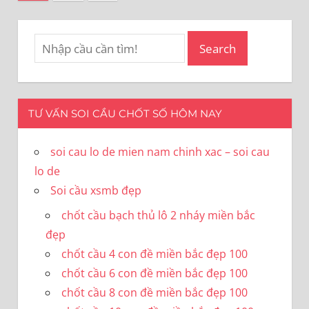
Posts
hướng
bài
Search
viết
TƯ VẤN SOI CẦU CHỐT SỐ HÔM NAY
soi cau lo de mien nam chinh xac – soi cau
lo de
Soi cầu xsmb đẹp
chốt cầu bạch thủ lô 2 nháy miền bắc
đẹp
chốt cầu 4 con đề miền bắc đẹp 100
chốt cầu 6 con đề miền bắc đẹp 100
chốt cầu 8 con đề miền bắc đẹp 100