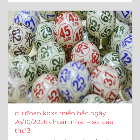
dự đoán kqxs miền bắc ngày
26/10/2026 chuẩn nhất – soi cầu
thứ 3