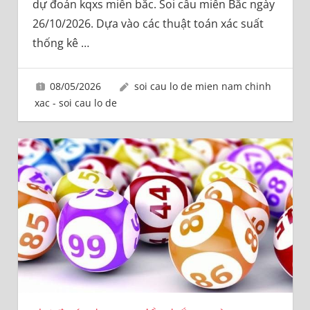
dự đoán kqxs miền bắc. Soi cầu miền Bắc ngày
26/10/2026. Dựa vào các thuật toán xác suất
thống kê
…
08/05/2026
soi cau lo de mien nam chinh
xac - soi cau lo de