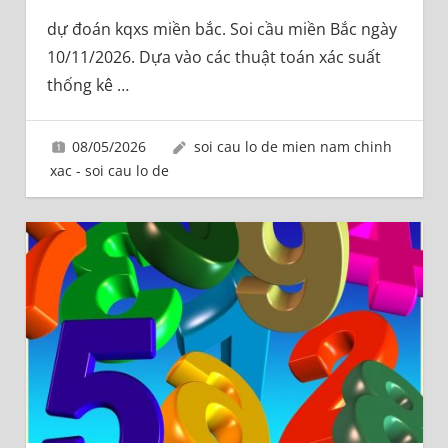
dự đoán kqxs miền bắc. Soi cầu miền Bắc ngày
10/11/2026. Dựa vào các thuật toán xác suất
thống kê
…
08/05/2026
soi cau lo de mien nam chinh
xac - soi cau lo de