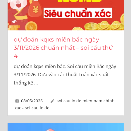
dự đoán kqxs miền bắc ngày
3/11/2026 chuẩn nhất – soi cầu thứ
4
dự đoán kqxs miền bắc. Soi cầu miền Bắc ngày
3/11/2026. Dựa vào các thuật toán xác suất
thống kê
…
08/05/2026
soi cau lo de mien nam chinh
xac - soi cau lo de