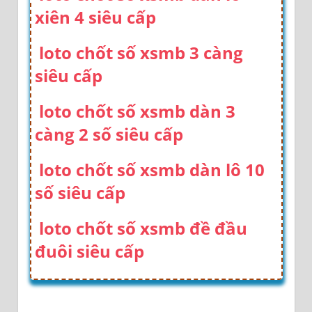
xiên 4 siêu cấp
loto chốt số xsmb 3 càng
siêu cấp
loto chốt số xsmb dàn 3
càng 2 số siêu cấp
loto chốt số xsmb dàn lô 10
số siêu cấp
loto chốt số xsmb đề đầu
đuôi siêu cấp