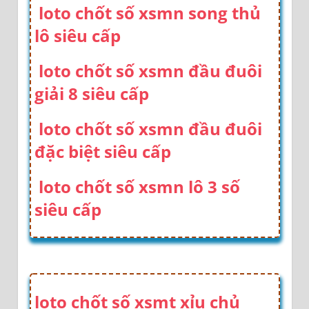
loto chốt số xsmn song thủ
lô siêu cấp
loto chốt số xsmn đầu đuôi
giải 8 siêu cấp
loto chốt số xsmn đầu đuôi
đặc biệt siêu cấp
loto chốt số xsmn lô 3 số
siêu cấp
loto chốt số xsmt xỉu chủ