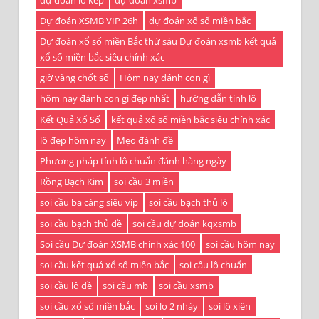
Dự đoán XSMB VIP 26h
dự đoán xổ số miền bắc
Dự đoán xổ số miền Bắc thứ sáu Dự đoán xsmb kết quả
xổ số miền bắc siêu chính xác
giờ vàng chốt số
Hôm nay đánh con gì
hôm nay đánh con gì đẹp nhất
hướng dẫn tính lô
Kết Quả Xổ Số
kết quả xổ số miền bắc siêu chính xác
lô đẹp hôm nay
Mẹo đánh đề
Phương pháp tính lô chuẩn đánh hàng ngày
Rồng Bạch Kim
soi cầu 3 miền
soi cầu ba càng siêu víp
soi cầu bạch thủ lô
soi cầu bạch thủ đề
soi cầu dự đoán kqxsmb
Soi cầu Dự đoán XSMB chính xác 100
soi cầu hôm nay
soi cầu kết quả xổ số miền bắc
soi cầu lô chuẩn
soi cầu lô đề
soi cầu mb
soi cầu xsmb
soi cầu xổ số miền bắc
soi lo 2 nháy
soi lô xiên