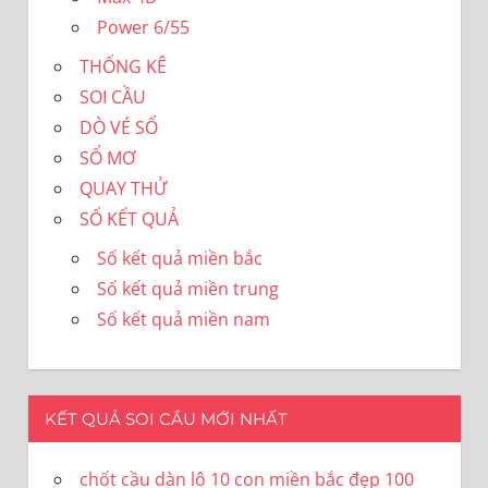
Power 6/55
THỐNG KÊ
SOI CẦU
DÒ VÉ SỐ
SỔ MƠ
QUAY THỬ
SỐ KẾT QUẢ
Số kết quả miền bắc
Số kết quả miền trung
Số kết quả miền nam
KẾT QUẢ SOI CẦU MỚI NHẤT
chốt cầu dàn lô 10 con miền bắc đẹp 100