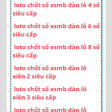
loto chốt số xsmb dàn lô 4 số
siêu cấp
loto chốt số xsmb dàn lô 6 số
siêu cấp
loto chốt số xsmb dàn lô 8 số
siêu cấp
loto chốt số xsmb dàn lô
xiên 2 siêu cấp
loto chốt số xsmb dàn lô
xiên 3 siêu cấp
loto chốt số xsmb dàn lô