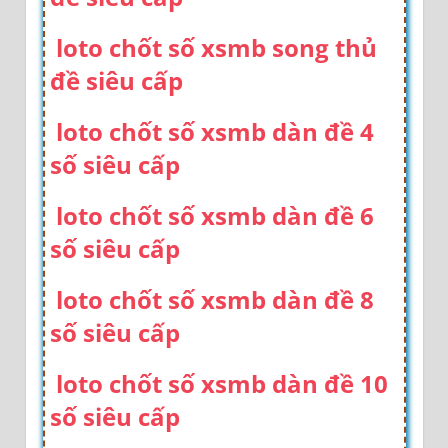
loto chốt số xsmb song thủ
đề siêu cấp
loto chốt số xsmb dàn đề 4
số siêu cấp
loto chốt số xsmb dàn đề 6
số siêu cấp
loto chốt số xsmb dàn đề 8
số siêu cấp
loto chốt số xsmb dàn đề 10
số siêu cấp