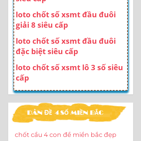
loto chốt số xsmt đầu đuôi
giải 8 siêu cấp
loto chốt số xsmt đầu đuôi
đặc biệt siêu cấp
loto chốt số xsmt lô 3 số siêu
cấp
chốt cầu 4 con đề miền bắc đẹp