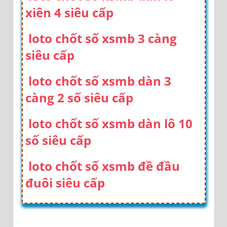
xiên 4 siêu cấp
loto chốt số xsmb 3 càng
siêu cấp
loto chốt số xsmb dàn 3
càng 2 số siêu cấp
loto chốt số xsmb dàn lô 10
số siêu cấp
loto chốt số xsmb đề đầu
đuôi siêu cấp