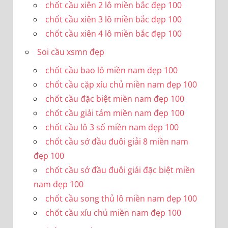
chốt cầu xiên 2 lô miền bắc đẹp 100
chốt cầu xiên 3 lô miền bắc đẹp 100
chốt cầu xiên 4 lô miền bắc đẹp 100
Soi cầu xsmn đẹp
chốt cầu bao lô miền nam đẹp 100
chốt cầu cặp xíu chủ miền nam đẹp 100
chốt cầu đặc biệt miền nam đẹp 100
chốt cầu giải tám miền nam đẹp 100
chốt cầu lô 3 số miền nam đẹp 100
chốt cầu sớ đầu đuôi giải 8 miền nam
đẹp 100
chốt cầu sớ đầu đuôi giải đặc biệt miền
nam đẹp 100
chốt cầu song thủ lô miền nam đẹp 100
chốt cầu xíu chủ miền nam đẹp 100