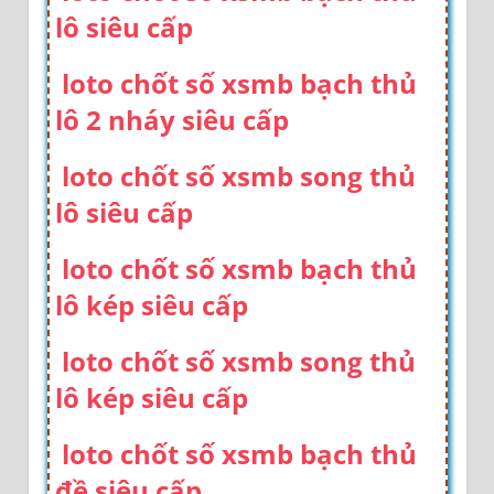
lo
lô siêu cấp
de
loto chốt số xsmb bạch thủ
lô 2 nháy siêu cấp
loto chốt số xsmb song thủ
lô siêu cấp
loto chốt số xsmb bạch thủ
lô kép siêu cấp
loto chốt số xsmb song thủ
lô kép siêu cấp
loto chốt số xsmb bạch thủ
đề siêu cấp