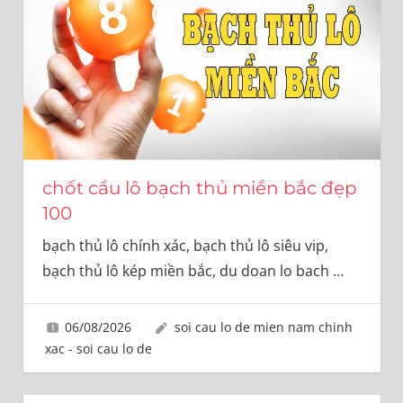
chốt cầu lô bạch thủ miền bắc đẹp
100
bạch thủ lô chính xác, bạch thủ lô siêu vip,
bạch thủ lô kép miền bắc, du doan lo bach
…
06/08/2026
soi cau lo de mien nam chinh
xac - soi cau lo de