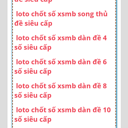
loto chốt số xsmb song thủ
đề siêu cấp
loto chốt số xsmb dàn đề 4
số siêu cấp
loto chốt số xsmb dàn đề 6
số siêu cấp
loto chốt số xsmb dàn đề 8
số siêu cấp
loto chốt số xsmb dàn đề 10
số siêu cấp