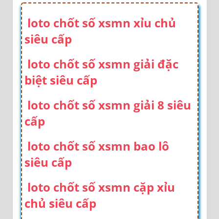
loto chốt số xsmn xỉu chủ
siêu cấp
loto chốt số xsmn giải đặc
biệt siêu cấp
loto chốt số xsmn giải 8 siêu
cấp
loto chốt số xsmn bao lô
siêu cấp
loto chốt số xsmn cặp xỉu
chủ siêu cấp