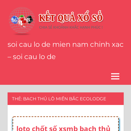
Skip
to
content
soi cau lo de mien nam chinh xac
– soi cau lo de
soi
cau
lo
MENU
de
mien
nam
THẺ:
BẠCH THỦ LÔ MIỀN BẮC ECOLODGE
chinh
xac
–
soi
loto chốt số xsmb bạch thủ
cau