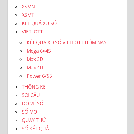
XSMN
XSMT
KẾT QUẢ XỔ SỐ
VIETLOTT
KẾT QUẢ XỔ SỐ VIETLOTT HÔM NAY
Mega 6×45
Max 3D
Max 4D
Power 6/55
THỐNG KÊ
SOI CẦU
DÒ VÉ SỐ
SỔ MƠ
QUAY THỬ
SỐ KẾT QUẢ