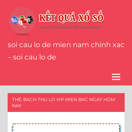
Skip
to
content
soi cau lo de mien nam chinh xac
– soi cau lo de
soi
cau
lo
MENU
de
mien
nam
THẺ:
BACH THU LO VIP MIEN BAC NGAY HOM
chinh
NAY
xac
–
soi
cau