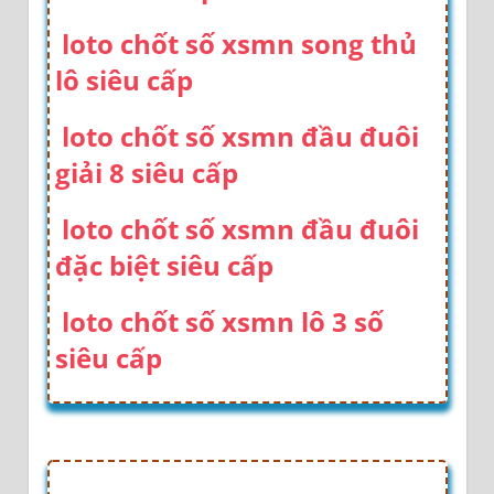
loto chốt số xsmn song thủ
lô siêu cấp
loto chốt số xsmn đầu đuôi
giải 8 siêu cấp
loto chốt số xsmn đầu đuôi
đặc biệt siêu cấp
loto chốt số xsmn lô 3 số
siêu cấp