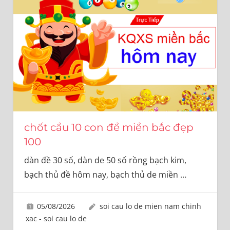
chốt cầu 10 con đề miền bắc đẹp
100
dàn đề 30 số, dàn de 50 số rồng bạch kim,
bạch thủ đề hôm nay, bạch thủ de miền
…
05/08/2026
soi cau lo de mien nam chinh
xac - soi cau lo de