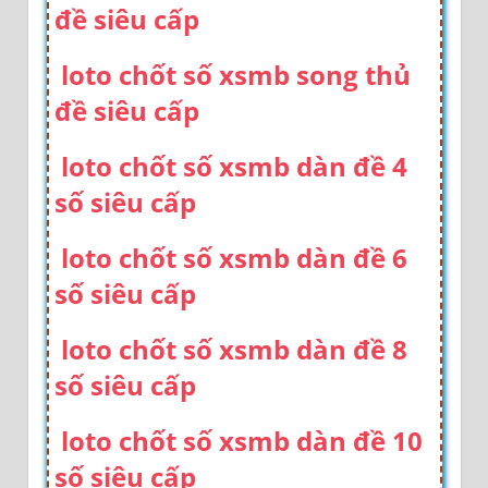
đề siêu cấp
loto chốt số xsmb song thủ
đề siêu cấp
loto chốt số xsmb dàn đề 4
số siêu cấp
loto chốt số xsmb dàn đề 6
số siêu cấp
loto chốt số xsmb dàn đề 8
số siêu cấp
loto chốt số xsmb dàn đề 10
số siêu cấp