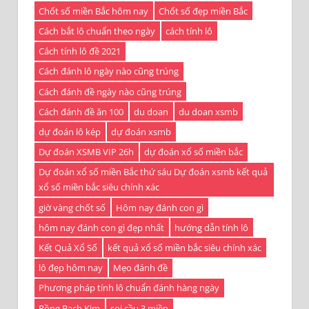
Chốt số miền Bắc hôm nay
Chốt số đẹp miền Bắc
Cách bắt lô chuẩn theo ngày
cách tính lô
Cách tính lô đề 2021
Cách đánh lô ngày nào cũng trúng
Cách đánh đề ngày nào cũng trúng
Cách đánh đề ăn 100
du doan
du doan xsmb
dự đoán lô kép
dự đoán xsmb
Dự đoán XSMB VIP 26h
dự đoán xổ số miền bắc
Dự đoán xổ số miền Bắc thứ sáu Dự đoán xsmb kết quả
xổ số miền bắc siêu chính xác
giờ vàng chốt số
Hôm nay đánh con gì
hôm nay đánh con gì đẹp nhất
hướng dẫn tính lô
Kết Quả Xổ Số
kết quả xổ số miền bắc siêu chính xác
lô đẹp hôm nay
Mẹo đánh đề
Phương pháp tính lô chuẩn đánh hàng ngày
Rồng Bạch Kim
soi cầu 3 miền