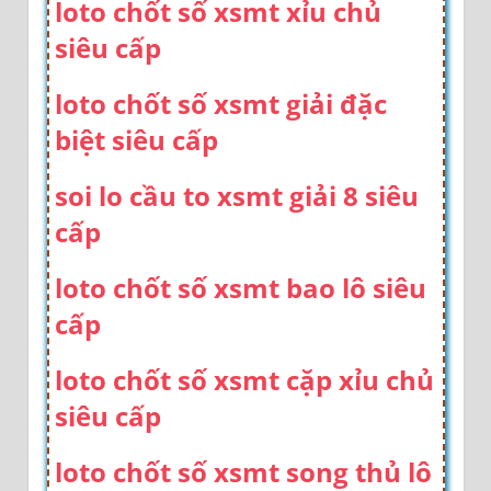
loto chốt số xsmt xỉu chủ
siêu cấp
loto chốt số xsmt giải đặc
biệt siêu cấp
soi lo cầu to xsmt giải 8 siêu
cấp
loto chốt số xsmt bao lô siêu
cấp
loto chốt số xsmt cặp xỉu chủ
siêu cấp
loto chốt số xsmt song thủ lô