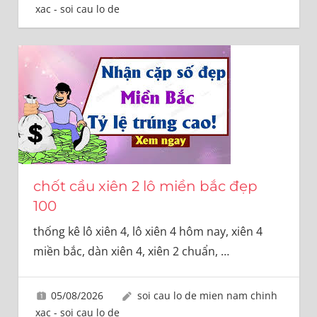
xac - soi cau lo de
chốt cầu xiên 2 lô miền bắc đẹp
100
thống kê lô xiên 4, lô xiên 4 hôm nay, xiên 4
miền bắc, dàn xiên 4, xiên 2 chuẩn,
…
05/08/2026
soi cau lo de mien nam chinh
xac - soi cau lo de