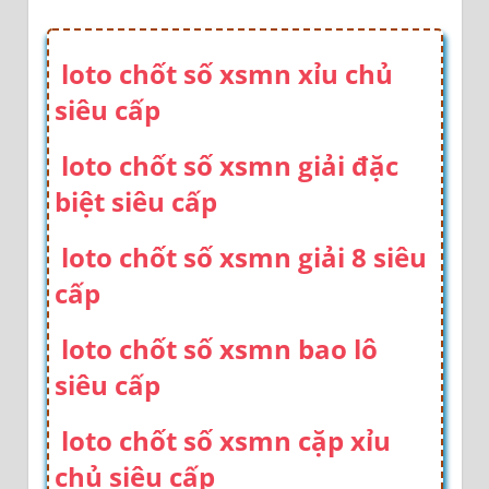
loto chốt số xsmn xỉu chủ
siêu cấp
loto chốt số xsmn giải đặc
biệt siêu cấp
loto chốt số xsmn giải 8 siêu
cấp
loto chốt số xsmn bao lô
siêu cấp
loto chốt số xsmn cặp xỉu
chủ siêu cấp