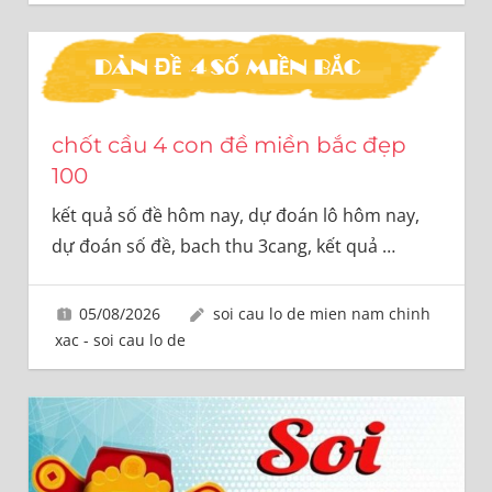
chốt cầu 4 con đề miền bắc đẹp
100
kết quả số đề hôm nay, dự đoán lô hôm nay,
dự đoán số đề, bach thu 3cang, kết quả
…
05/08/2026
soi cau lo de mien nam chinh
xac - soi cau lo de