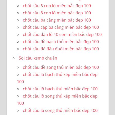
chốt cầu 6 con lô miền bắc đẹp 100
chốt cầu 8 con lô miền bắc đẹp 100
chốt cầu ba càng miền bắc đẹp 100
chốt cầu cặp ba càng miền bắc đẹp 100
chốt cầu dàn lô 10 con miền bắc đẹp 100
chốt cầu đề bạch thủ miền bắc đẹp 100
chốt cầu đề đầu đuôi miền bắc đẹp 100
Soi cầu xsmb chuẩn
chốt cầu đề song thủ miền bắc đẹp 100
chốt cầu lô bạch thủ kép miền bắc đẹp
100
chốt cầu lô bạch thủ miền bắc đẹp 100
chốt cầu lô song thủ kép miền bắc đẹp
100
chốt cầu lô song thủ miền bắc đẹp 100