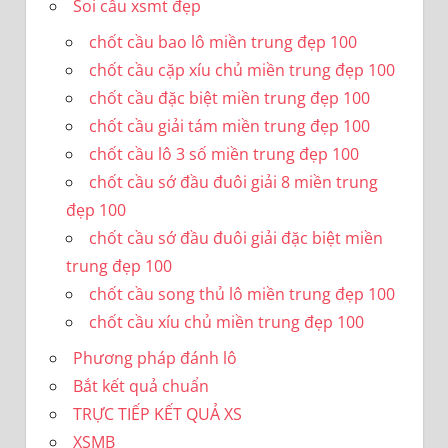
Soi cầu xsmt đẹp
chốt cầu bao lô miền trung đẹp 100
chốt cầu cặp xíu chủ miền trung đẹp 100
chốt cầu đặc biệt miền trung đẹp 100
chốt cầu giải tám miền trung đẹp 100
chốt cầu lô 3 số miền trung đẹp 100
chốt cầu sớ đầu đuôi giải 8 miền trung
đẹp 100
chốt cầu sớ đầu đuôi giải đặc biệt miền
trung đẹp 100
chốt cầu song thủ lô miền trung đẹp 100
chốt cầu xíu chủ miền trung đẹp 100
Phương pháp đánh lô
Bắt kết quả chuẩn
TRỰC TIẾP KẾT QUẢ XS
XSMB