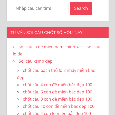
Search
TƯ VẤN SOI CẦU CHỐT SỐ HÔM NAY
soi cau lo de mien nam chinh xac – soi cau
lo de
Soi cầu xsmb đẹp
chốt cầu bạch thủ lô 2 nháy miền bắc
đẹp
chốt cầu 4 con đề miền bắc đẹp 100
chốt cầu 6 con đề miền bắc đẹp 100
chốt cầu 8 con đề miền bắc đẹp 100
chốt cầu 10 con đề miền bắc đẹp 100
chốt cầu 4 con lô miền bắc đẹp 100