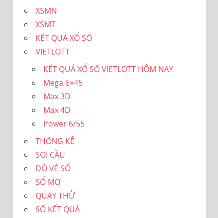
XSMN
XSMT
KẾT QUẢ XỔ SỐ
VIETLOTT
KẾT QUẢ XỔ SỐ VIETLOTT HÔM NAY
Mega 6×45
Max 3D
Max 4D
Power 6/55
THỐNG KÊ
SOI CẦU
DÒ VÉ SỐ
SỔ MƠ
QUAY THỬ
SỐ KẾT QUẢ