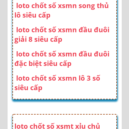
loto chốt số xsmn song thủ
lô siêu cấp
loto chốt số xsmn đầu đuôi
giải 8 siêu cấp
loto chốt số xsmn đầu đuôi
đặc biệt siêu cấp
loto chốt số xsmn lô 3 số
siêu cấp
loto chốt số xsmt xỉu chủ