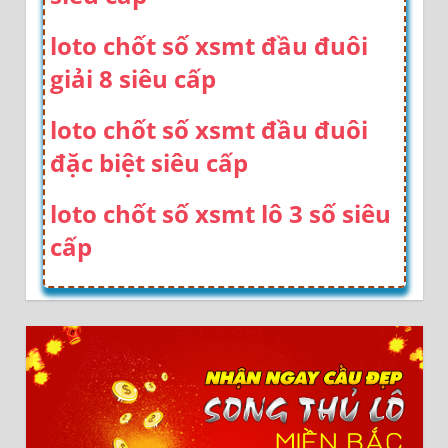
loto chốt số xsmt đầu đuôi
giải 8 siêu cấp
loto chốt số xsmt đầu đuôi
đặc biệt siêu cấp
loto chốt số xsmt lô 3 số siêu
cấp