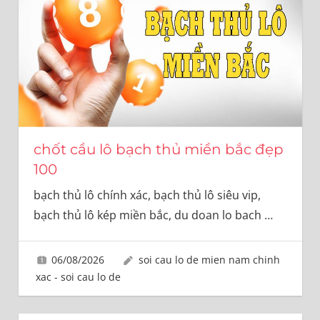
chốt cầu lô bạch thủ miền bắc đẹp
100
bạch thủ lô chính xác, bạch thủ lô siêu vip,
bạch thủ lô kép miền bắc, du doan lo bach
…
06/08/2026
soi cau lo de mien nam chinh
xac - soi cau lo de