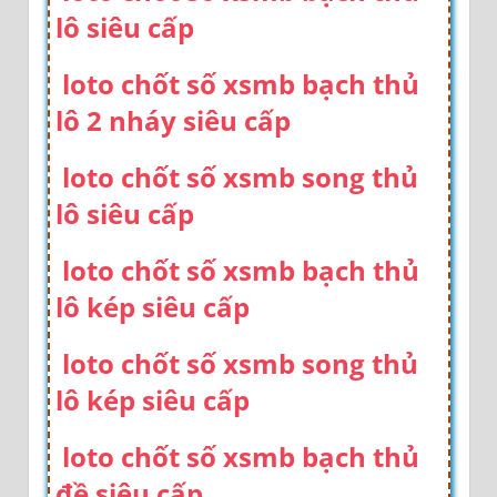
lo
lô siêu cấp
de
loto chốt số xsmb bạch thủ
lô 2 nháy siêu cấp
loto chốt số xsmb song thủ
lô siêu cấp
loto chốt số xsmb bạch thủ
lô kép siêu cấp
loto chốt số xsmb song thủ
lô kép siêu cấp
loto chốt số xsmb bạch thủ
đề siêu cấp