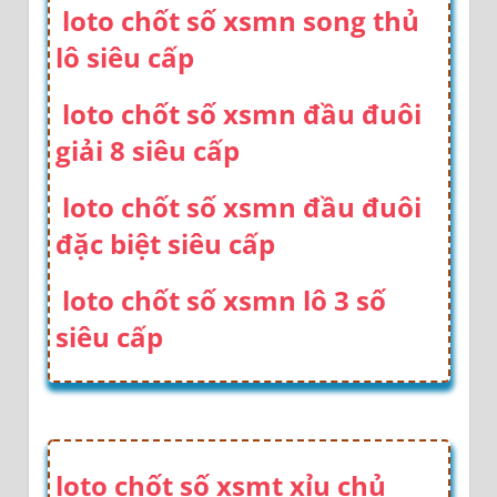
loto chốt số xsmn song thủ
lô siêu cấp
loto chốt số xsmn đầu đuôi
giải 8 siêu cấp
loto chốt số xsmn đầu đuôi
đặc biệt siêu cấp
loto chốt số xsmn lô 3 số
siêu cấp
loto chốt số xsmt xỉu chủ