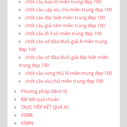
chốt cầu bao lô miền trung đẹp 100
chốt cầu cặp xíu chủ miền trung đẹp 100
chốt cầu đặc biệt miền trung đẹp 100
chốt cầu giải tám miền trung đẹp 100
chốt cầu lô 3 số miền trung đẹp 100
chốt cầu sớ đầu đuôi giải 8 miền trung
đẹp 100
chốt cầu sớ đầu đuôi giải đặc biệt miền
trung đẹp 100
chốt cầu song thủ lô miền trung đẹp 100
chốt cầu xíu chủ miền trung đẹp 100
Phương pháp đánh lô
Bắt kết quả chuẩn
TRỰC TIẾP KẾT QUẢ XS
XSMB
XSMN