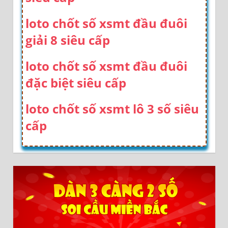
loto chốt số xsmt đầu đuôi
giải 8 siêu cấp
loto chốt số xsmt đầu đuôi
đặc biệt siêu cấp
loto chốt số xsmt lô 3 số siêu
cấp