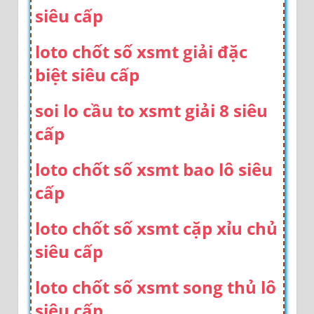
siêu cấp
loto chốt số xsmt giải đặc
biệt siêu cấp
soi lo cầu to xsmt giải 8 siêu
cấp
loto chốt số xsmt bao lô siêu
cấp
loto chốt số xsmt cặp xỉu chủ
siêu cấp
loto chốt số xsmt song thủ lô
siêu cấp