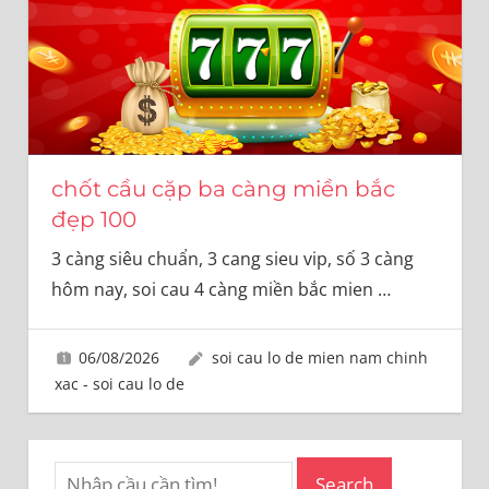
chốt cầu cặp ba càng miền bắc
đẹp 100
3 càng siêu chuẩn, 3 cang sieu vip, số 3 càng
hôm nay, soi cau 4 càng miền bắc mien
…
06/08/2026
soi cau lo de mien nam chinh
xac - soi cau lo de
Search