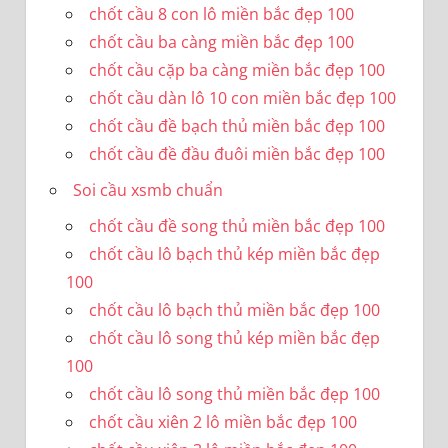
chốt cầu 8 con lô miền bắc đẹp 100
chốt cầu ba càng miền bắc đẹp 100
chốt cầu cặp ba càng miền bắc đẹp 100
chốt cầu dàn lô 10 con miền bắc đẹp 100
chốt cầu đề bạch thủ miền bắc đẹp 100
chốt cầu đề đầu đuôi miền bắc đẹp 100
Soi cầu xsmb chuẩn
chốt cầu đề song thủ miền bắc đẹp 100
chốt cầu lô bạch thủ kép miền bắc đẹp
100
chốt cầu lô bạch thủ miền bắc đẹp 100
chốt cầu lô song thủ kép miền bắc đẹp
100
chốt cầu lô song thủ miền bắc đẹp 100
chốt cầu xiên 2 lô miền bắc đẹp 100