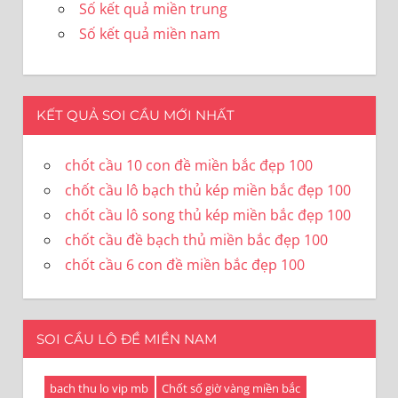
Số kết quả miền trung
Số kết quả miền nam
KẾT QUẢ SOI CẦU MỚI NHẤT
chốt cầu 10 con đề miền bắc đẹp 100
chốt cầu lô bạch thủ kép miền bắc đẹp 100
chốt cầu lô song thủ kép miền bắc đẹp 100
chốt cầu đề bạch thủ miền bắc đẹp 100
chốt cầu 6 con đề miền bắc đẹp 100
SOI CẦU LÔ ĐỀ MIỀN NAM
bach thu lo vip mb
Chốt số giờ vàng miền bắc