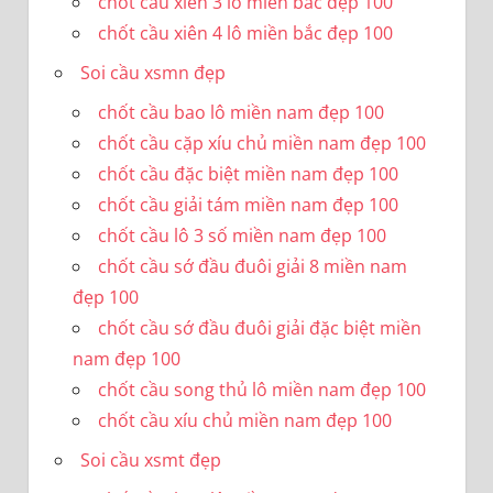
chốt cầu xiên 3 lô miền bắc đẹp 100
chốt cầu xiên 4 lô miền bắc đẹp 100
Soi cầu xsmn đẹp
chốt cầu bao lô miền nam đẹp 100
chốt cầu cặp xíu chủ miền nam đẹp 100
chốt cầu đặc biệt miền nam đẹp 100
chốt cầu giải tám miền nam đẹp 100
chốt cầu lô 3 số miền nam đẹp 100
chốt cầu sớ đầu đuôi giải 8 miền nam
đẹp 100
chốt cầu sớ đầu đuôi giải đặc biệt miền
nam đẹp 100
chốt cầu song thủ lô miền nam đẹp 100
chốt cầu xíu chủ miền nam đẹp 100
Soi cầu xsmt đẹp