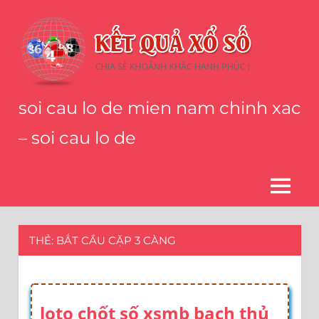
Skip
to
content
soi cau lo de mien nam chinh xac
– soi cau lo de
soi
cau
lo
MENU
de
mien
nam
THẺ:
BẮT CẦU CẶP 3 CÀNG
chinh
xac
–
soi
loto chốt số xsmb bạch thủ
cau