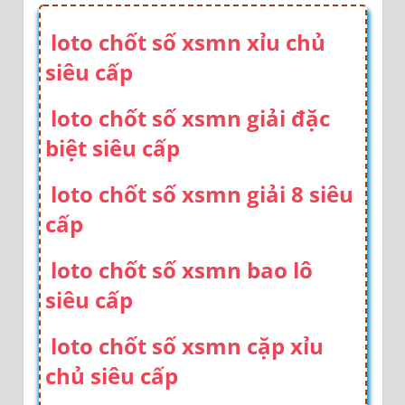
loto chốt số xsmn xỉu chủ
siêu cấp
loto chốt số xsmn giải đặc
biệt siêu cấp
loto chốt số xsmn giải 8 siêu
cấp
loto chốt số xsmn bao lô
siêu cấp
loto chốt số xsmn cặp xỉu
chủ siêu cấp