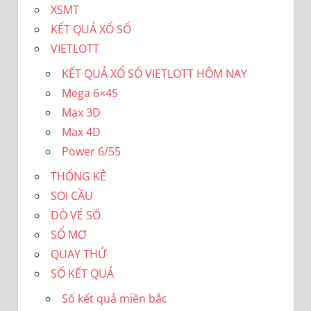
XSMT
KẾT QUẢ XỔ SỐ
VIETLOTT
KẾT QUẢ XỔ SỐ VIETLOTT HÔM NAY
Mega 6×45
Max 3D
Max 4D
Power 6/55
THỐNG KÊ
SOI CẦU
DÒ VÉ SỐ
SỔ MƠ
QUAY THỬ
SỐ KẾT QUẢ
Số kết quả miền bắc