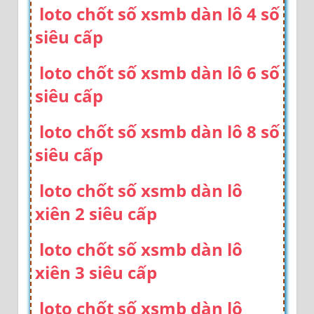
loto chốt số xsmb dàn lô 4 số
siêu cấp
loto chốt số xsmb dàn lô 6 số
siêu cấp
loto chốt số xsmb dàn lô 8 số
siêu cấp
loto chốt số xsmb dàn lô
xiên 2 siêu cấp
loto chốt số xsmb dàn lô
xiên 3 siêu cấp
loto chốt số xsmb dàn lô