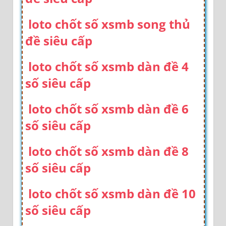
loto chốt số xsmb song thủ
đề siêu cấp
loto chốt số xsmb dàn đề 4
số siêu cấp
loto chốt số xsmb dàn đề 6
số siêu cấp
loto chốt số xsmb dàn đề 8
số siêu cấp
loto chốt số xsmb dàn đề 10
số siêu cấp