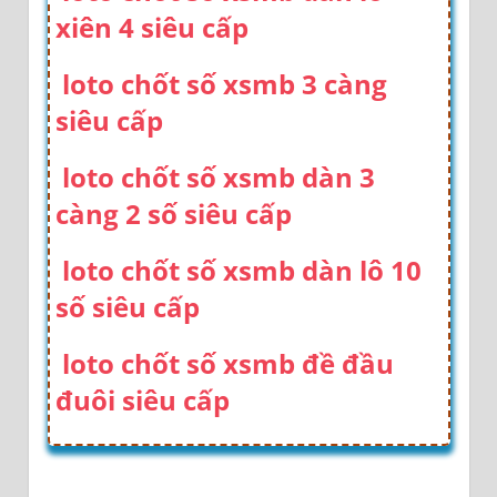
xiên 4 siêu cấp
loto chốt số xsmb 3 càng
siêu cấp
loto chốt số xsmb dàn 3
càng 2 số siêu cấp
loto chốt số xsmb dàn lô 10
số siêu cấp
loto chốt số xsmb đề đầu
đuôi siêu cấp