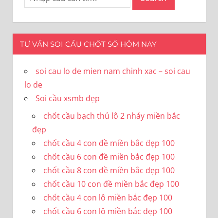
TƯ VẤN SOI CẦU CHỐT SỐ HÔM NAY
soi cau lo de mien nam chinh xac – soi cau
lo de
Soi cầu xsmb đẹp
chốt cầu bạch thủ lô 2 nháy miền bắc
đẹp
chốt cầu 4 con đề miền bắc đẹp 100
chốt cầu 6 con đề miền bắc đẹp 100
chốt cầu 8 con đề miền bắc đẹp 100
chốt cầu 10 con đề miền bắc đẹp 100
chốt cầu 4 con lô miền bắc đẹp 100
chốt cầu 6 con lô miền bắc đẹp 100