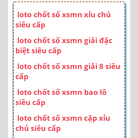
loto chốt số xsmn xỉu chủ
siêu cấp
loto chốt số xsmn giải đặc
biệt siêu cấp
loto chốt số xsmn giải 8 siêu
cấp
loto chốt số xsmn bao lô
siêu cấp
loto chốt số xsmn cặp xỉu
chủ siêu cấp