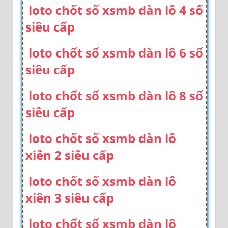
loto chốt số xsmb dàn lô 4 số
siêu cấp
loto chốt số xsmb dàn lô 6 số
siêu cấp
loto chốt số xsmb dàn lô 8 số
siêu cấp
loto chốt số xsmb dàn lô
xiên 2 siêu cấp
loto chốt số xsmb dàn lô
xiên 3 siêu cấp
loto chốt số xsmb dàn lô