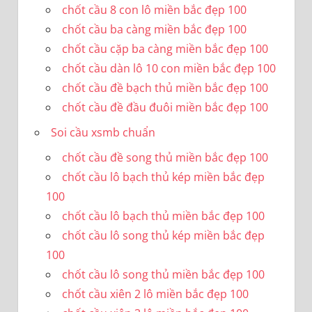
chốt cầu 8 con lô miền bắc đẹp 100
chốt cầu ba càng miền bắc đẹp 100
chốt cầu cặp ba càng miền bắc đẹp 100
chốt cầu dàn lô 10 con miền bắc đẹp 100
chốt cầu đề bạch thủ miền bắc đẹp 100
chốt cầu đề đầu đuôi miền bắc đẹp 100
Soi cầu xsmb chuẩn
chốt cầu đề song thủ miền bắc đẹp 100
chốt cầu lô bạch thủ kép miền bắc đẹp
100
chốt cầu lô bạch thủ miền bắc đẹp 100
chốt cầu lô song thủ kép miền bắc đẹp
100
chốt cầu lô song thủ miền bắc đẹp 100
chốt cầu xiên 2 lô miền bắc đẹp 100