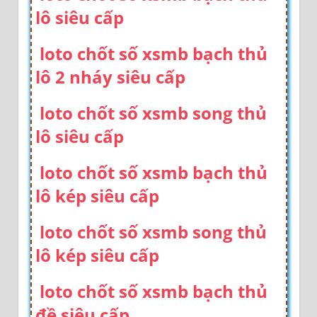
lo
lô siêu cấp
de
loto chốt số xsmb bạch thủ
lô 2 nháy siêu cấp
loto chốt số xsmb song thủ
lô siêu cấp
loto chốt số xsmb bạch thủ
lô kép siêu cấp
loto chốt số xsmb song thủ
lô kép siêu cấp
loto chốt số xsmb bạch thủ
đề siêu cấp