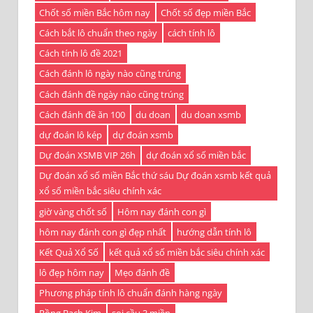
Chốt số miền Bắc hôm nay
Chốt số đẹp miền Bắc
Cách bắt lô chuẩn theo ngày
cách tính lô
Cách tính lô đề 2021
Cách đánh lô ngày nào cũng trúng
Cách đánh đề ngày nào cũng trúng
Cách đánh đề ăn 100
du doan
du doan xsmb
dự đoán lô kép
dự đoán xsmb
Dự đoán XSMB VIP 26h
dự đoán xổ số miền bắc
Dự đoán xổ số miền Bắc thứ sáu Dự đoán xsmb kết quả
xổ số miền bắc siêu chính xác
giờ vàng chốt số
Hôm nay đánh con gì
hôm nay đánh con gì đẹp nhất
hướng dẫn tính lô
Kết Quả Xổ Số
kết quả xổ số miền bắc siêu chính xác
lô đẹp hôm nay
Mẹo đánh đề
Phương pháp tính lô chuẩn đánh hàng ngày