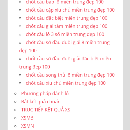
chốt cầu bao lô miền trung đẹp 100
chốt cầu cặp xíu chủ miền trung đẹp 100
chốt cầu đặc biệt miền trung đẹp 100
chốt cầu giải tám miền trung đẹp 100
chốt cầu lô 3 số miền trung đẹp 100
chốt cầu sớ đầu đuôi giải 8 miền trung
đẹp 100
chốt cầu sớ đầu đuôi giải đặc biệt miền
trung đẹp 100
chốt cầu song thủ lô miền trung đẹp 100
chốt cầu xíu chủ miền trung đẹp 100
Phương pháp đánh lô
Bắt kết quả chuẩn
TRỰC TIẾP KẾT QUẢ XS
XSMB
XSMN