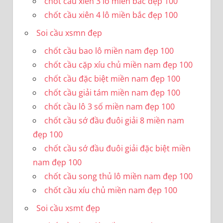
chốt cầu xiên 3 lô miền bắc đẹp 100
chốt cầu xiên 4 lô miền bắc đẹp 100
Soi cầu xsmn đẹp
chốt cầu bao lô miền nam đẹp 100
chốt cầu cặp xíu chủ miền nam đẹp 100
chốt cầu đặc biệt miền nam đẹp 100
chốt cầu giải tám miền nam đẹp 100
chốt cầu lô 3 số miền nam đẹp 100
chốt cầu sớ đầu đuôi giải 8 miền nam
đẹp 100
chốt cầu sớ đầu đuôi giải đặc biệt miền
nam đẹp 100
chốt cầu song thủ lô miền nam đẹp 100
chốt cầu xíu chủ miền nam đẹp 100
Soi cầu xsmt đẹp