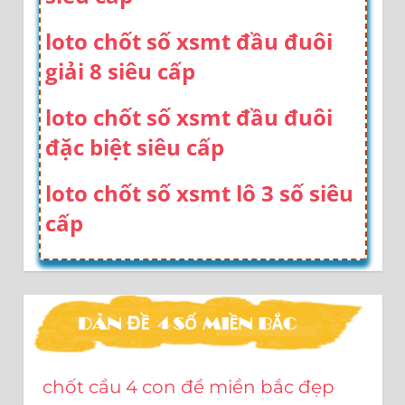
loto chốt số xsmt đầu đuôi
giải 8 siêu cấp
loto chốt số xsmt đầu đuôi
đặc biệt siêu cấp
loto chốt số xsmt lô 3 số siêu
cấp
chốt cầu 4 con đề miền bắc đẹp