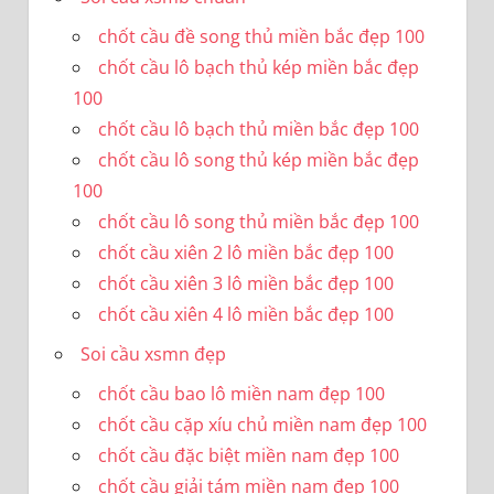
chốt cầu đề song thủ miền bắc đẹp 100
chốt cầu lô bạch thủ kép miền bắc đẹp
100
chốt cầu lô bạch thủ miền bắc đẹp 100
chốt cầu lô song thủ kép miền bắc đẹp
100
chốt cầu lô song thủ miền bắc đẹp 100
chốt cầu xiên 2 lô miền bắc đẹp 100
chốt cầu xiên 3 lô miền bắc đẹp 100
chốt cầu xiên 4 lô miền bắc đẹp 100
Soi cầu xsmn đẹp
chốt cầu bao lô miền nam đẹp 100
chốt cầu cặp xíu chủ miền nam đẹp 100
chốt cầu đặc biệt miền nam đẹp 100
chốt cầu giải tám miền nam đẹp 100