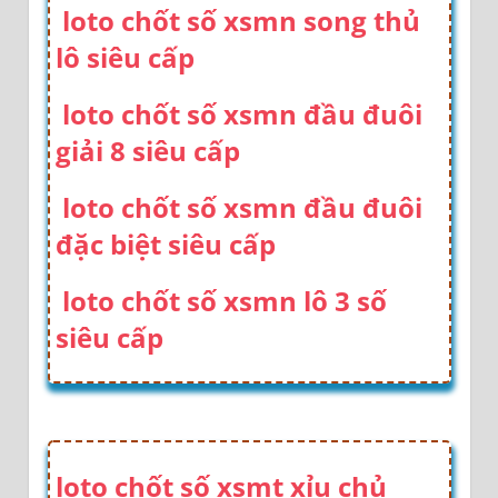
loto chốt số xsmn song thủ
lô siêu cấp
loto chốt số xsmn đầu đuôi
giải 8 siêu cấp
loto chốt số xsmn đầu đuôi
đặc biệt siêu cấp
loto chốt số xsmn lô 3 số
siêu cấp
loto chốt số xsmt xỉu chủ