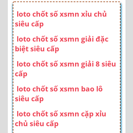
loto chốt số xsmn xỉu chủ
siêu cấp
loto chốt số xsmn giải đặc
biệt siêu cấp
loto chốt số xsmn giải 8 siêu
cấp
loto chốt số xsmn bao lô
siêu cấp
loto chốt số xsmn cặp xỉu
chủ siêu cấp