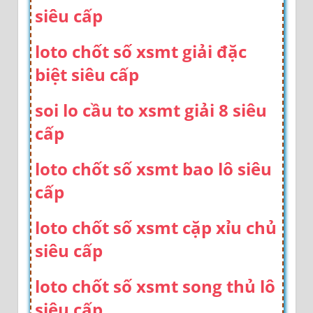
siêu cấp
loto chốt số xsmt giải đặc
biệt siêu cấp
soi lo cầu to xsmt giải 8 siêu
cấp
loto chốt số xsmt bao lô siêu
cấp
loto chốt số xsmt cặp xỉu chủ
siêu cấp
loto chốt số xsmt song thủ lô
siêu cấp