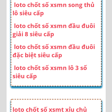
loto chốt số xsmn song thủ
lô siêu cấp
loto chốt số xsmn đầu đuôi
giải 8 siêu cấp
loto chốt số xsmn đầu đuôi
đặc biệt siêu cấp
loto chốt số xsmn lô 3 số
siêu cấp
loto chốt số xsmt xỉu chủ