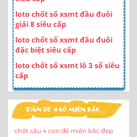
loto chốt số xsmt đầu đuôi
giải 8 siêu cấp
loto chốt số xsmt đầu đuôi
đặc biệt siêu cấp
loto chốt số xsmt lô 3 số siêu
cấp
chốt cầu 4 con đề miền bắc đẹp