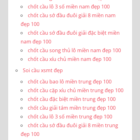
chốt cầu lô 3 số miền nam đẹp 100
chốt cầu sớ đầu đuôi giải 8 miền nam
đẹp 100
chốt cầu sớ đầu đuôi giải đặc biệt miền
nam đẹp 100
chốt cầu song thủ lô miền nam đẹp 100
chốt cầu xíu chủ miền nam đẹp 100
Soi cầu xsmt đẹp
chốt cầu bao lô miền trung đẹp 100
chốt cầu cặp xíu chủ miền trung đẹp 100
chốt cầu đặc biệt miền trung đẹp 100
chốt cầu giải tám miền trung đẹp 100
chốt cầu lô 3 số miền trung đẹp 100
chốt cầu sớ đầu đuôi giải 8 miền trung
đẹp 100