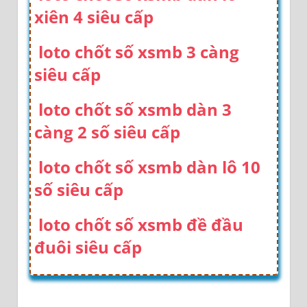
xiên 4 siêu cấp
loto chốt số xsmb 3 càng
siêu cấp
loto chốt số xsmb dàn 3
càng 2 số siêu cấp
loto chốt số xsmb dàn lô 10
số siêu cấp
loto chốt số xsmb đề đầu
đuôi siêu cấp