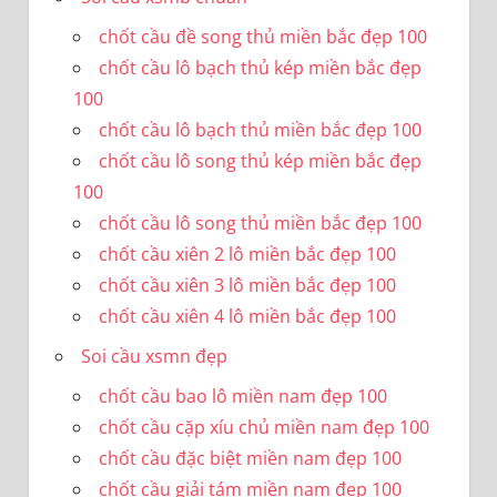
chốt cầu đề song thủ miền bắc đẹp 100
chốt cầu lô bạch thủ kép miền bắc đẹp
100
chốt cầu lô bạch thủ miền bắc đẹp 100
chốt cầu lô song thủ kép miền bắc đẹp
100
chốt cầu lô song thủ miền bắc đẹp 100
chốt cầu xiên 2 lô miền bắc đẹp 100
chốt cầu xiên 3 lô miền bắc đẹp 100
chốt cầu xiên 4 lô miền bắc đẹp 100
Soi cầu xsmn đẹp
chốt cầu bao lô miền nam đẹp 100
chốt cầu cặp xíu chủ miền nam đẹp 100
chốt cầu đặc biệt miền nam đẹp 100
chốt cầu giải tám miền nam đẹp 100