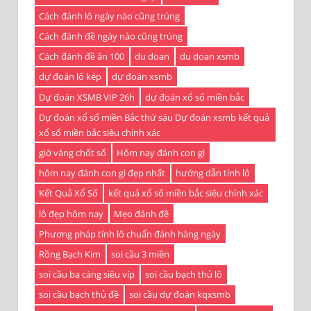
Cách đánh lô ngày nào cũng trúng
Cách đánh đề ngày nào cũng trúng
Cách đánh đề ăn 100
du doan
du doan xsmb
dự đoán lô kép
dự đoán xsmb
Dự đoán XSMB VIP 26h
dự đoán xổ số miền bắc
Dự đoán xổ số miền Bắc thứ sáu Dự đoán xsmb kết quả
xổ số miền bắc siêu chính xác
giờ vàng chốt số
Hôm nay đánh con gì
hôm nay đánh con gì đẹp nhất
hướng dẫn tính lô
Kết Quả Xổ Số
kết quả xổ số miền bắc siêu chính xác
lô đẹp hôm nay
Mẹo đánh đề
Phương pháp tính lô chuẩn đánh hàng ngày
Rồng Bạch Kim
soi cầu 3 miền
soi cầu ba càng siêu víp
soi cầu bạch thủ lô
soi cầu bạch thủ đề
soi cầu dự đoán kqxsmb