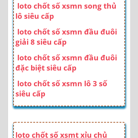
loto chốt số xsmn song thủ
lô siêu cấp
loto chốt số xsmn đầu đuôi
giải 8 siêu cấp
loto chốt số xsmn đầu đuôi
đặc biệt siêu cấp
loto chốt số xsmn lô 3 số
siêu cấp
loto chốt số xsmt xỉu chủ