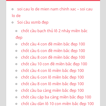
soi cau lo de mien nam chinh xac – soi cau
lo de
Soi cầu xsmb đẹp
chốt cầu bạch thủ lô 2 nháy miền bắc
đẹp
chốt cầu 4 con đề miền bắc đẹp 100
chốt cầu 6 con đề miền bắc đẹp 100
chốt cầu 8 con đề miền bắc đẹp 100
chốt cầu 10 con đề miền bắc đẹp 100
chốt cầu 4 con lô miền bắc đẹp 100
chốt cầu 6 con lô miền bắc đẹp 100
chốt cầu 8 con lô miền bắc đẹp 100
chốt cầu ba càng miền bắc đẹp 100
chốt cầu cặp ba càng miền bắc đẹp 100
chốt cầu dàn lô 10 con miền bắc đẹp 100