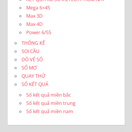
Mega 6×45
Max 3D
Max 4D
Power 6/55
THỐNG KÊ
SOI CẦU
DÒ VÉ SỐ
SỔ MƠ
QUAY THỬ
SỐ KẾT QUẢ
Số kết quả miền bắc
Số kết quả miền trung
Số kết quả miền nam