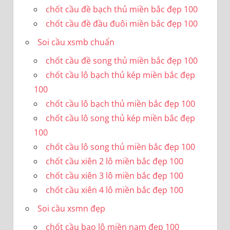
chốt cầu đề bạch thủ miền bắc đẹp 100
chốt cầu đề đầu đuôi miền bắc đẹp 100
Soi cầu xsmb chuẩn
chốt cầu đề song thủ miền bắc đẹp 100
chốt cầu lô bạch thủ kép miền bắc đẹp
100
chốt cầu lô bạch thủ miền bắc đẹp 100
chốt cầu lô song thủ kép miền bắc đẹp
100
chốt cầu lô song thủ miền bắc đẹp 100
chốt cầu xiên 2 lô miền bắc đẹp 100
chốt cầu xiên 3 lô miền bắc đẹp 100
chốt cầu xiên 4 lô miền bắc đẹp 100
Soi cầu xsmn đẹp
chốt cầu bao lô miền nam đẹp 100