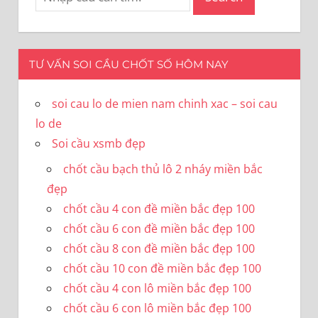
TƯ VẤN SOI CẦU CHỐT SỐ HÔM NAY
soi cau lo de mien nam chinh xac – soi cau
lo de
Soi cầu xsmb đẹp
chốt cầu bạch thủ lô 2 nháy miền bắc
đẹp
chốt cầu 4 con đề miền bắc đẹp 100
chốt cầu 6 con đề miền bắc đẹp 100
chốt cầu 8 con đề miền bắc đẹp 100
chốt cầu 10 con đề miền bắc đẹp 100
chốt cầu 4 con lô miền bắc đẹp 100
chốt cầu 6 con lô miền bắc đẹp 100