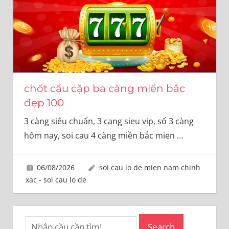
chốt cầu cặp ba càng miền bắc
đẹp 100
3 càng siêu chuẩn, 3 cang sieu vip, số 3 càng
hôm nay, soi cau 4 càng miền bắc mien
…
06/08/2026
soi cau lo de mien nam chinh
xac - soi cau lo de
Search