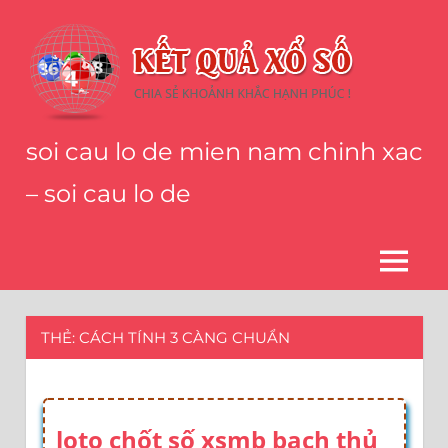
Skip
to
content
soi cau lo de mien nam chinh xac
– soi cau lo de
soi
cau
lo
MENU
de
mien
nam
THẺ:
CÁCH TÍNH 3 CÀNG CHUẨN
chinh
xac
–
soi
loto chốt số xsmb bạch thủ
cau