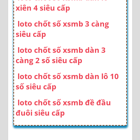
xiên 4 siêu cấp
loto chốt số xsmb 3 càng
siêu cấp
loto chốt số xsmb dàn 3
càng 2 số siêu cấp
loto chốt số xsmb dàn lô 10
số siêu cấp
loto chốt số xsmb đề đầu
đuôi siêu cấp