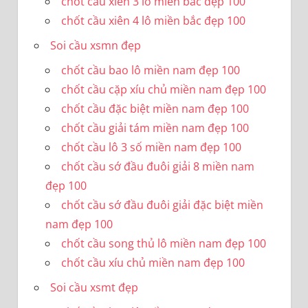
chốt cầu xiên 3 lô miền bắc đẹp 100
chốt cầu xiên 4 lô miền bắc đẹp 100
Soi cầu xsmn đẹp
chốt cầu bao lô miền nam đẹp 100
chốt cầu cặp xíu chủ miền nam đẹp 100
chốt cầu đặc biệt miền nam đẹp 100
chốt cầu giải tám miền nam đẹp 100
chốt cầu lô 3 số miền nam đẹp 100
chốt cầu sớ đầu đuôi giải 8 miền nam
đẹp 100
chốt cầu sớ đầu đuôi giải đặc biệt miền
nam đẹp 100
chốt cầu song thủ lô miền nam đẹp 100
chốt cầu xíu chủ miền nam đẹp 100
Soi cầu xsmt đẹp