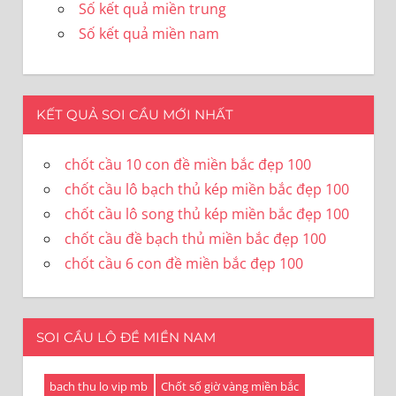
Số kết quả miền trung
Số kết quả miền nam
KẾT QUẢ SOI CẦU MỚI NHẤT
chốt cầu 10 con đề miền bắc đẹp 100
chốt cầu lô bạch thủ kép miền bắc đẹp 100
chốt cầu lô song thủ kép miền bắc đẹp 100
chốt cầu đề bạch thủ miền bắc đẹp 100
chốt cầu 6 con đề miền bắc đẹp 100
SOI CẦU LÔ ĐỀ MIỀN NAM
bach thu lo vip mb
Chốt số giờ vàng miền bắc