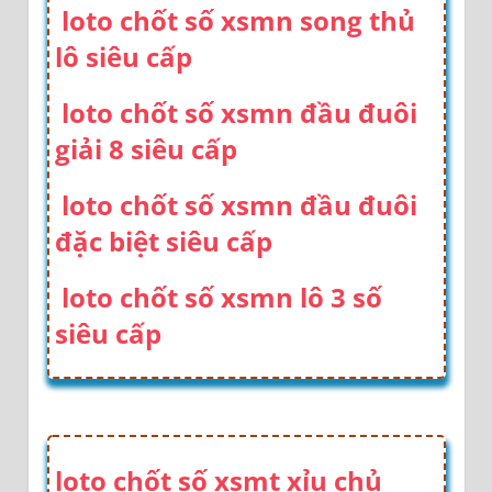
loto chốt số xsmn song thủ
lô siêu cấp
loto chốt số xsmn đầu đuôi
giải 8 siêu cấp
loto chốt số xsmn đầu đuôi
đặc biệt siêu cấp
loto chốt số xsmn lô 3 số
siêu cấp
loto chốt số xsmt xỉu chủ