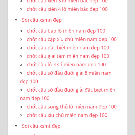
chốt cầu xiên 3 lô miền bắc đẹp 100
chốt cầu xiên 4 lô miền bắc đẹp 100
Soi cầu xsmn đẹp
chốt cầu bao lô miền nam đẹp 100
chốt cầu cặp xíu chủ miền nam đẹp 100
chốt cầu đặc biệt miền nam đẹp 100
chốt cầu giải tám miền nam đẹp 100
chốt cầu lô 3 số miền nam đẹp 100
chốt cầu sớ đầu đuôi giải 8 miền nam
đẹp 100
chốt cầu sớ đầu đuôi giải đặc biệt miền
nam đẹp 100
chốt cầu song thủ lô miền nam đẹp 100
chốt cầu xíu chủ miền nam đẹp 100
Soi cầu xsmt đẹp