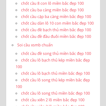
chốt cầu 8 con lô miền bắc đẹp 100
chốt cầu ba càng miền bắc đẹp 100
chốt cầu cặp ba càng miền bắc đẹp 100
chốt cầu dàn lô 10 con miền bắc đẹp 100
chốt cầu đề bạch thủ miền bắc đẹp 100
chốt cầu đề đầu đuôi miền bắc đẹp 100
Soi cầu xsmb chuẩn
chốt cầu đề song thủ miền bắc đẹp 100
chốt cầu lô bạch thủ kép miền bắc đẹp
100
chốt cầu lô bạch thủ miền bắc đẹp 100
chốt cầu lô song thủ kép miền bắc đẹp
100
chốt cầu lô song thủ miền bắc đẹp 100
chốt cầu xiên 2 lô miền bắc đẹp 100