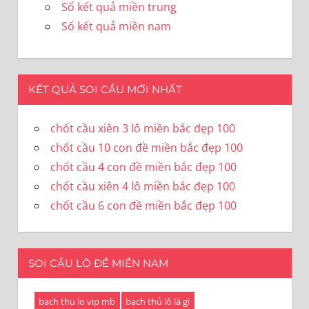
Số kết quả miền trung
Số kết quả miền nam
KẾT QUẢ SOI CẦU MỚI NHẤT
chốt cầu xiên 3 lô miền bắc đẹp 100
chốt cầu 10 con đề miền bắc đẹp 100
chốt cầu 4 con đề miền bắc đẹp 100
chốt cầu xiên 4 lô miền bắc đẹp 100
chốt cầu 6 con đề miền bắc đẹp 100
SOI CẦU LÔ ĐỀ MIỀN NAM
bach thu lo vip mb
bạch thủ lô là gì