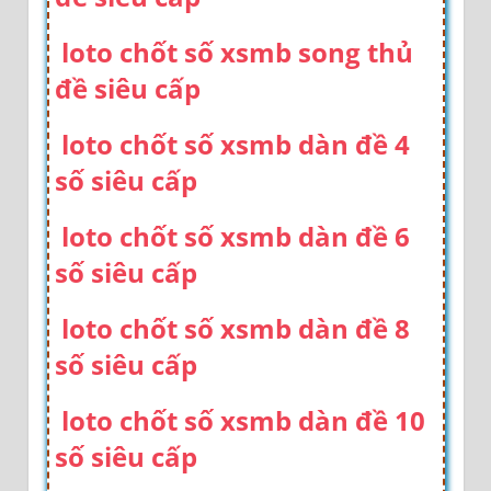
loto chốt số xsmb song thủ
đề siêu cấp
loto chốt số xsmb dàn đề 4
số siêu cấp
loto chốt số xsmb dàn đề 6
số siêu cấp
loto chốt số xsmb dàn đề 8
số siêu cấp
loto chốt số xsmb dàn đề 10
số siêu cấp