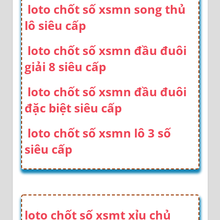
loto chốt số xsmn song thủ
lô siêu cấp
loto chốt số xsmn đầu đuôi
giải 8 siêu cấp
loto chốt số xsmn đầu đuôi
đặc biệt siêu cấp
loto chốt số xsmn lô 3 số
siêu cấp
loto chốt số xsmt xỉu chủ