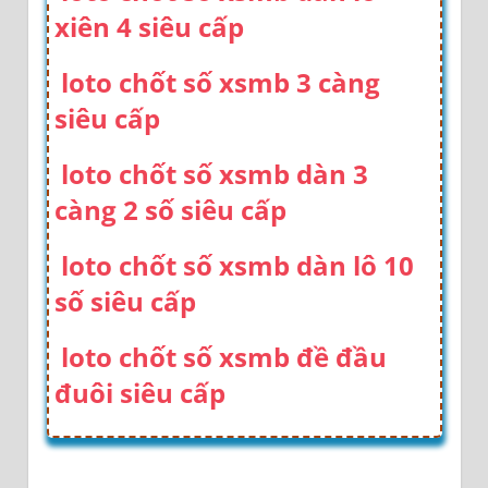
xiên 4 siêu cấp
loto chốt số xsmb 3 càng
siêu cấp
loto chốt số xsmb dàn 3
càng 2 số siêu cấp
loto chốt số xsmb dàn lô 10
số siêu cấp
loto chốt số xsmb đề đầu
đuôi siêu cấp