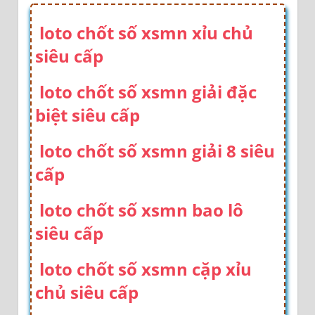
loto chốt số xsmn xỉu chủ
siêu cấp
loto chốt số xsmn giải đặc
biệt siêu cấp
loto chốt số xsmn giải 8 siêu
cấp
loto chốt số xsmn bao lô
siêu cấp
loto chốt số xsmn cặp xỉu
chủ siêu cấp