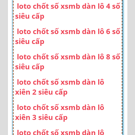
loto chốt số xsmb dàn lô 4 số
siêu cấp
loto chốt số xsmb dàn lô 6 số
siêu cấp
loto chốt số xsmb dàn lô 8 số
siêu cấp
loto chốt số xsmb dàn lô
xiên 2 siêu cấp
loto chốt số xsmb dàn lô
xiên 3 siêu cấp
loto chốt số xsmb dàn lô