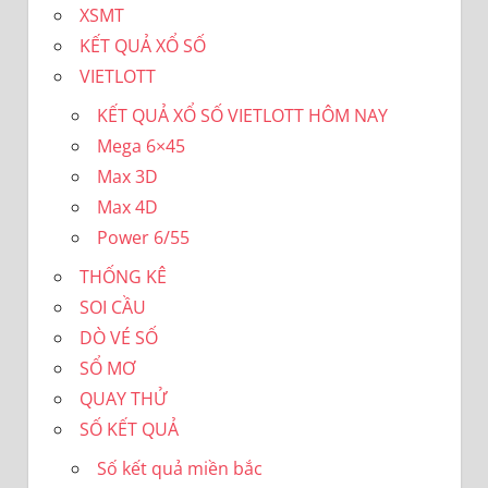
XSMT
KẾT QUẢ XỔ SỐ
VIETLOTT
KẾT QUẢ XỔ SỐ VIETLOTT HÔM NAY
Mega 6×45
Max 3D
Max 4D
Power 6/55
THỐNG KÊ
SOI CẦU
DÒ VÉ SỐ
SỔ MƠ
QUAY THỬ
SỐ KẾT QUẢ
Số kết quả miền bắc