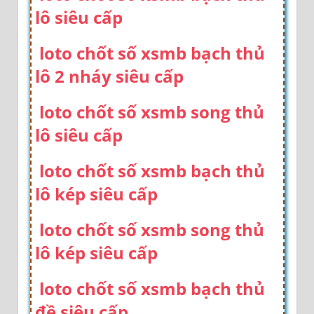
lo
lô siêu cấp
de
loto chốt số xsmb bạch thủ
lô 2 nháy siêu cấp
loto chốt số xsmb song thủ
lô siêu cấp
loto chốt số xsmb bạch thủ
lô kép siêu cấp
loto chốt số xsmb song thủ
lô kép siêu cấp
loto chốt số xsmb bạch thủ
đề siêu cấp