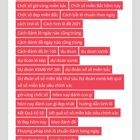
Chốt số giờ vàng miền bắc
Chốt số miền Bắc hôm nay
Chốt số đẹp miền Bắc
Cách bắt lô chuẩn theo ngày
cách tính lô
Cách tính lô đề 2021
Cách đánh lô ngày nào cũng trúng
Cách đánh đề ngày nào cũng trúng
Cách đánh đề ăn 100
du doan
du doan xsmb
dự đoán lô kép
dự đoán xsmb
Dự đoán XSMB VIP 26h
dự đoán xổ số miền bắc
Dự đoán xổ số miền Bắc thứ sáu Dự đoán xsmb kết quả
xổ số miền bắc siêu chính xác
giờ vàng chốt số
Hôm nay đánh con gì
hôm nay đánh con gì đẹp nhất
hướng dẫn tính lô
Kết Quả Xổ Số
kết quả xổ số miền bắc siêu chính xác
lô đẹp hôm nay
Mẹo đánh đề
Phương pháp tính lô chuẩn đánh hàng ngày