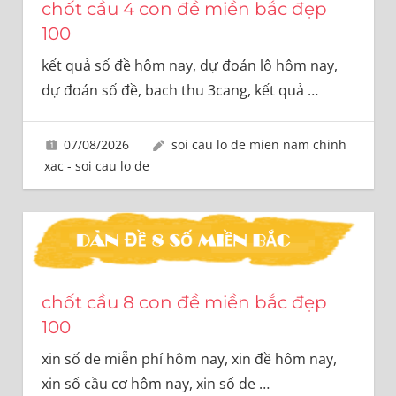
chốt cầu 4 con đề miền bắc đẹp
100
kết quả số đề hôm nay, dự đoán lô hôm nay,
dự đoán số đề, bach thu 3cang, kết quả
…
07/08/2026
soi cau lo de mien nam chinh
xac - soi cau lo de
chốt cầu 8 con đề miền bắc đẹp
100
xin số de miễn phí hôm nay, xin đề hôm nay,
xin số cầu cơ hôm nay, xin số de
…