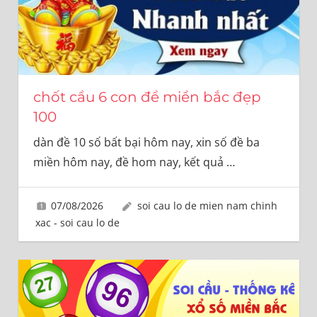
chốt cầu 6 con đề miền bắc đẹp
100
dàn đề 10 số bất bại hôm nay, xin số đề ba
miền hôm nay, đề hom nay, kết quả
…
07/08/2026
soi cau lo de mien nam chinh
xac - soi cau lo de