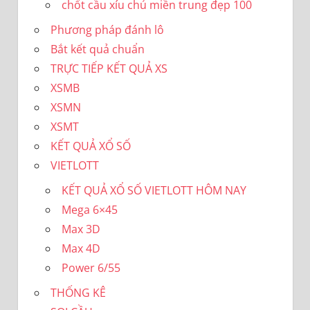
chốt cầu xíu chủ miền trung đẹp 100
Phương pháp đánh lô
Bắt kết quả chuẩn
TRỰC TIẾP KẾT QUẢ XS
XSMB
XSMN
XSMT
KẾT QUẢ XỔ SỐ
VIETLOTT
KẾT QUẢ XỔ SỐ VIETLOTT HÔM NAY
Mega 6×45
Max 3D
Max 4D
Power 6/55
THỐNG KÊ