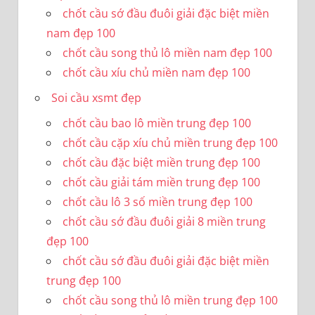
chốt cầu sớ đầu đuôi giải đặc biệt miền
nam đẹp 100
chốt cầu song thủ lô miền nam đẹp 100
chốt cầu xíu chủ miền nam đẹp 100
Soi cầu xsmt đẹp
chốt cầu bao lô miền trung đẹp 100
chốt cầu cặp xíu chủ miền trung đẹp 100
chốt cầu đặc biệt miền trung đẹp 100
chốt cầu giải tám miền trung đẹp 100
chốt cầu lô 3 số miền trung đẹp 100
chốt cầu sớ đầu đuôi giải 8 miền trung
đẹp 100
chốt cầu sớ đầu đuôi giải đặc biệt miền
trung đẹp 100
chốt cầu song thủ lô miền trung đẹp 100