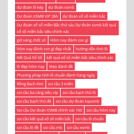
dự đoán lô kép
dự đoán xsmb
Dự đoán XSMB VIP 26h
dự đoán xổ số miền bắc
Dự đoán xổ số miền Bắc thứ sáu Dự đoán xsmb kết quả
xổ số miền bắc siêu chính xác
giờ vàng chốt số
Hôm nay đánh con gì
hôm nay đánh con gì đẹp nhất
hướng dẫn tính lô
Kết Quả Xổ Số
kết quả xổ số miền bắc siêu chính xác
lô đẹp hôm nay
Mẹo đánh đề
Phương pháp tính lô chuẩn đánh hàng ngày
Rồng Bạch Kim
soi cầu 3 miền
soi cầu ba càng siêu víp
soi cầu bạch thủ lô
soi cầu bạch thủ đề
soi cầu dự đoán kqxsmb
Soi cầu Dự đoán XSMB chính xác 100
soi cầu hôm nay
soi cầu kết quả xổ số miền bắc
soi cầu lô chuẩn
soi cầu lô đề
soi cầu mb
soi cầu xsmb