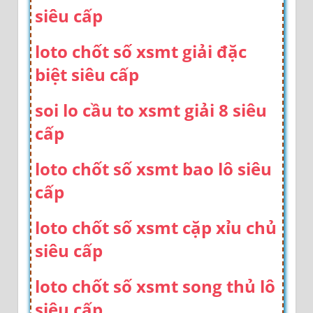
siêu cấp
loto chốt số xsmt giải đặc
biệt siêu cấp
soi lo cầu to xsmt giải 8 siêu
cấp
loto chốt số xsmt bao lô siêu
cấp
loto chốt số xsmt cặp xỉu chủ
siêu cấp
loto chốt số xsmt song thủ lô
siêu cấp