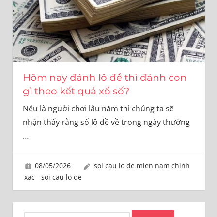
Hôm nay đánh lô đề thì đánh con
gì theo kết quả xổ số?
Nếu là người chơi lâu năm thì chúng ta sẽ
nhận thấy rằng số lô đề về trong ngày thường
…
08/05/2026
soi cau lo de mien nam chinh
xac - soi cau lo de