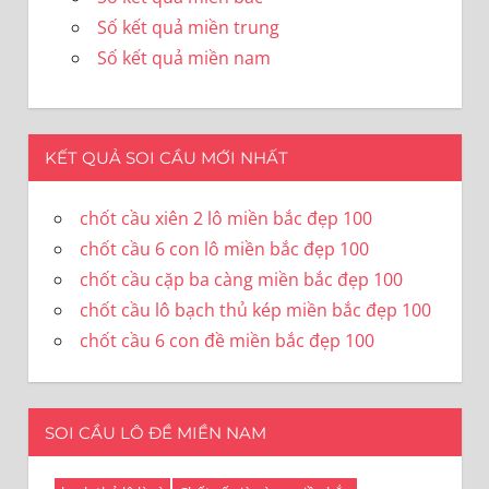
Số kết quả miền trung
Số kết quả miền nam
KẾT QUẢ SOI CẦU MỚI NHẤT
chốt cầu xiên 2 lô miền bắc đẹp 100
chốt cầu 6 con lô miền bắc đẹp 100
chốt cầu cặp ba càng miền bắc đẹp 100
chốt cầu lô bạch thủ kép miền bắc đẹp 100
chốt cầu 6 con đề miền bắc đẹp 100
SOI CẦU LÔ ĐỀ MIỀN NAM