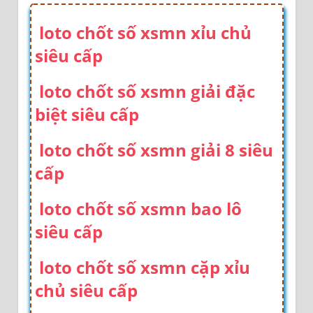
loto chốt số xsmn xỉu chủ
siêu cấp
loto chốt số xsmn giải đặc
biệt siêu cấp
loto chốt số xsmn giải 8 siêu
cấp
loto chốt số xsmn bao lô
siêu cấp
loto chốt số xsmn cặp xỉu
chủ siêu cấp