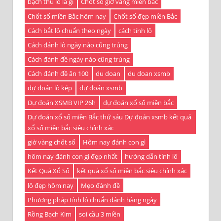
bạch thủ lô là gì
Chốt số giờ vàng miền bắc
Chốt số miền Bắc hôm nay
Chốt số đẹp miền Bắc
Cách bắt lô chuẩn theo ngày
cách tính lô
Cách đánh lô ngày nào cũng trúng
Cách đánh đề ngày nào cũng trúng
Cách đánh đề ăn 100
du doan
du doan xsmb
dự đoán lô kép
dự đoán xsmb
Dự đoán XSMB VIP 26h
dự đoán xổ số miền bắc
Dự đoán xổ số miền Bắc thứ sáu Dự đoán xsmb kết quả
xổ số miền bắc siêu chính xác
giờ vàng chốt số
Hôm nay đánh con gì
hôm nay đánh con gì đẹp nhất
hướng dẫn tính lô
Kết Quả Xổ Số
kết quả xổ số miền bắc siêu chính xác
lô đẹp hôm nay
Mẹo đánh đề
Phương pháp tính lô chuẩn đánh hàng ngày
Rồng Bạch Kim
soi cầu 3 miền