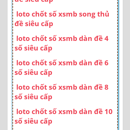
loto chốt số xsmb song thủ
đề siêu cấp
loto chốt số xsmb dàn đề 4
số siêu cấp
loto chốt số xsmb dàn đề 6
số siêu cấp
loto chốt số xsmb dàn đề 8
số siêu cấp
loto chốt số xsmb dàn đề 10
số siêu cấp