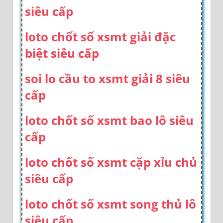
siêu cấp
loto chốt số xsmt giải đặc
biệt siêu cấp
soi lo cầu to xsmt giải 8 siêu
cấp
loto chốt số xsmt bao lô siêu
cấp
loto chốt số xsmt cặp xỉu chủ
siêu cấp
loto chốt số xsmt song thủ lô
siêu cấp