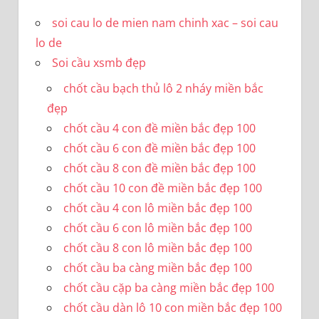
soi cau lo de mien nam chinh xac – soi cau
lo de
Soi cầu xsmb đẹp
chốt cầu bạch thủ lô 2 nháy miền bắc
đẹp
chốt cầu 4 con đề miền bắc đẹp 100
chốt cầu 6 con đề miền bắc đẹp 100
chốt cầu 8 con đề miền bắc đẹp 100
chốt cầu 10 con đề miền bắc đẹp 100
chốt cầu 4 con lô miền bắc đẹp 100
chốt cầu 6 con lô miền bắc đẹp 100
chốt cầu 8 con lô miền bắc đẹp 100
chốt cầu ba càng miền bắc đẹp 100
chốt cầu cặp ba càng miền bắc đẹp 100
chốt cầu dàn lô 10 con miền bắc đẹp 100