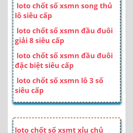
loto chốt số xsmn song thủ
lô siêu cấp
loto chốt số xsmn đầu đuôi
giải 8 siêu cấp
loto chốt số xsmn đầu đuôi
đặc biệt siêu cấp
loto chốt số xsmn lô 3 số
siêu cấp
loto chốt số xsmt xỉu chủ