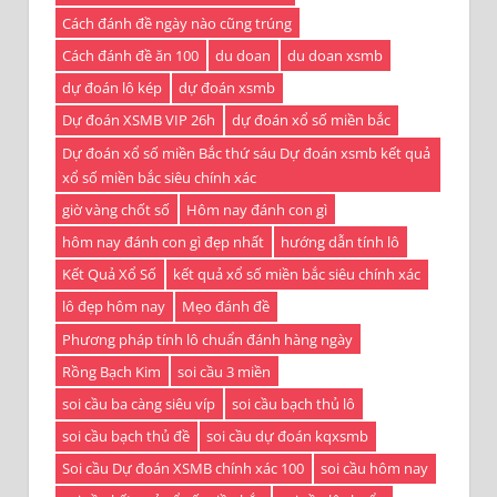
Cách đánh đề ngày nào cũng trúng
Cách đánh đề ăn 100
du doan
du doan xsmb
dự đoán lô kép
dự đoán xsmb
Dự đoán XSMB VIP 26h
dự đoán xổ số miền bắc
Dự đoán xổ số miền Bắc thứ sáu Dự đoán xsmb kết quả
xổ số miền bắc siêu chính xác
giờ vàng chốt số
Hôm nay đánh con gì
hôm nay đánh con gì đẹp nhất
hướng dẫn tính lô
Kết Quả Xổ Số
kết quả xổ số miền bắc siêu chính xác
lô đẹp hôm nay
Mẹo đánh đề
Phương pháp tính lô chuẩn đánh hàng ngày
Rồng Bạch Kim
soi cầu 3 miền
soi cầu ba càng siêu víp
soi cầu bạch thủ lô
soi cầu bạch thủ đề
soi cầu dự đoán kqxsmb
Soi cầu Dự đoán XSMB chính xác 100
soi cầu hôm nay