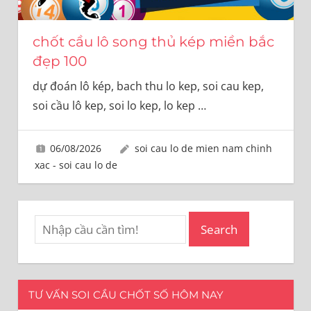
chốt cầu lô song thủ kép miền bắc
đẹp 100
dự đoán lô kép, bach thu lo kep, soi cau kep,
soi cầu lô kep, soi lo kep, lo kep
…
06/08/2026
soi cau lo de mien nam chinh
xac - soi cau lo de
Search
TƯ VẤN SOI CẦU CHỐT SỐ HÔM NAY