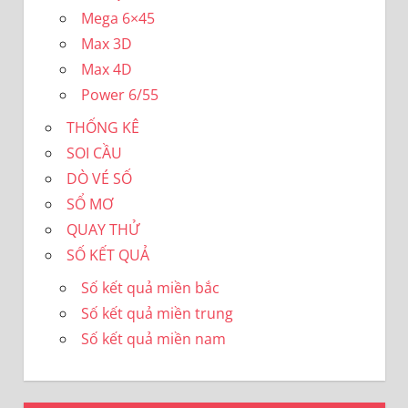
Mega 6×45
Max 3D
Max 4D
Power 6/55
THỐNG KÊ
SOI CẦU
DÒ VÉ SỐ
SỔ MƠ
QUAY THỬ
SỐ KẾT QUẢ
Số kết quả miền bắc
Số kết quả miền trung
Số kết quả miền nam