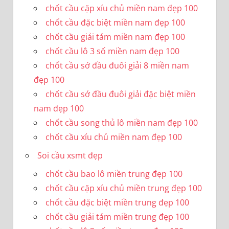
chốt cầu cặp xíu chủ miền nam đẹp 100
chốt cầu đặc biệt miền nam đẹp 100
chốt cầu giải tám miền nam đẹp 100
chốt cầu lô 3 số miền nam đẹp 100
chốt cầu sớ đầu đuôi giải 8 miền nam
đẹp 100
chốt cầu sớ đầu đuôi giải đặc biệt miền
nam đẹp 100
chốt cầu song thủ lô miền nam đẹp 100
chốt cầu xíu chủ miền nam đẹp 100
Soi cầu xsmt đẹp
chốt cầu bao lô miền trung đẹp 100
chốt cầu cặp xíu chủ miền trung đẹp 100
chốt cầu đặc biệt miền trung đẹp 100
chốt cầu giải tám miền trung đẹp 100