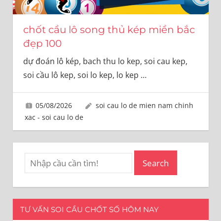
chốt cầu lô song thủ kép miền bắc
đẹp 100
dự đoán lô kép, bach thu lo kep, soi cau kep,
soi cầu lô kep, soi lo kep, lo kep
…
05/08/2026
soi cau lo de mien nam chinh
xac - soi cau lo de
Search
TƯ VẤN SOI CẦU CHỐT SỐ HÔM NAY