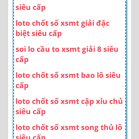
siêu cấp
loto chốt số xsmt giải đặc
biệt siêu cấp
soi lo cầu to xsmt giải 8 siêu
cấp
loto chốt số xsmt bao lô siêu
cấp
loto chốt số xsmt cặp xỉu chủ
siêu cấp
loto chốt số xsmt song thủ lô
siêu cấp