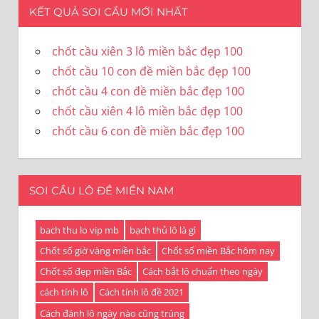
KẾT QUẢ SOI CẦU MỚI NHẤT
chốt cầu xiên 3 lô miền bắc đẹp 100
chốt cầu 10 con đề miền bắc đẹp 100
chốt cầu 4 con đề miền bắc đẹp 100
chốt cầu xiên 4 lô miền bắc đẹp 100
chốt cầu 6 con đề miền bắc đẹp 100
SOI CẦU LÔ ĐỀ MIỀN NAM
bach thu lo vip mb
bạch thủ lô là gì
Chốt số giờ vàng miền bắc
Chốt số miền Bắc hôm nay
Chốt số đẹp miền Bắc
Cách bắt lô chuẩn theo ngày
cách tính lô
Cách tính lô đề 2021
Cách đánh lô ngày nào cũng trúng