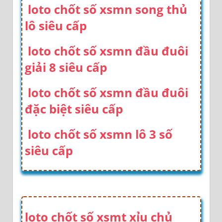
loto chốt số xsmn song thủ
lô siêu cấp
loto chốt số xsmn đầu đuôi
giải 8 siêu cấp
loto chốt số xsmn đầu đuôi
đặc biệt siêu cấp
loto chốt số xsmn lô 3 số
siêu cấp
loto chốt số xsmt xỉu chủ