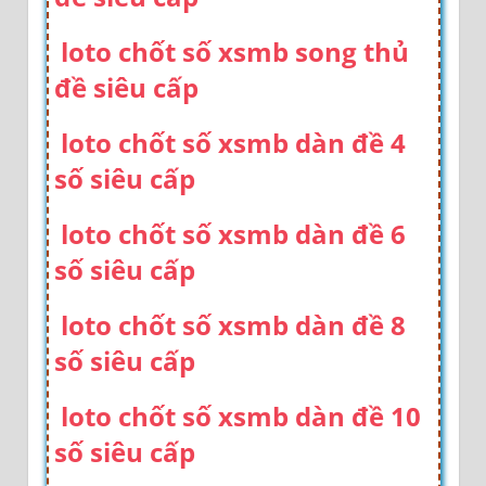
loto chốt số xsmb song thủ
đề siêu cấp
loto chốt số xsmb dàn đề 4
số siêu cấp
loto chốt số xsmb dàn đề 6
số siêu cấp
loto chốt số xsmb dàn đề 8
số siêu cấp
loto chốt số xsmb dàn đề 10
số siêu cấp