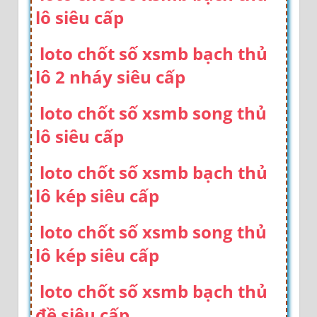
lo
lô siêu cấp
de
loto chốt số xsmb bạch thủ
lô 2 nháy siêu cấp
loto chốt số xsmb song thủ
lô siêu cấp
loto chốt số xsmb bạch thủ
lô kép siêu cấp
loto chốt số xsmb song thủ
lô kép siêu cấp
loto chốt số xsmb bạch thủ
đề siêu cấp