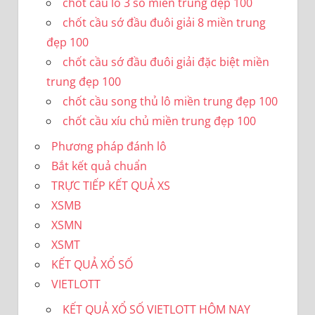
chốt cầu lô 3 số miền trung đẹp 100
chốt cầu sớ đầu đuôi giải 8 miền trung
đẹp 100
chốt cầu sớ đầu đuôi giải đặc biệt miền
trung đẹp 100
chốt cầu song thủ lô miền trung đẹp 100
chốt cầu xíu chủ miền trung đẹp 100
Phương pháp đánh lô
Bắt kết quả chuẩn
TRỰC TIẾP KẾT QUẢ XS
XSMB
XSMN
XSMT
KẾT QUẢ XỔ SỐ
VIETLOTT
KẾT QUẢ XỔ SỐ VIETLOTT HÔM NAY