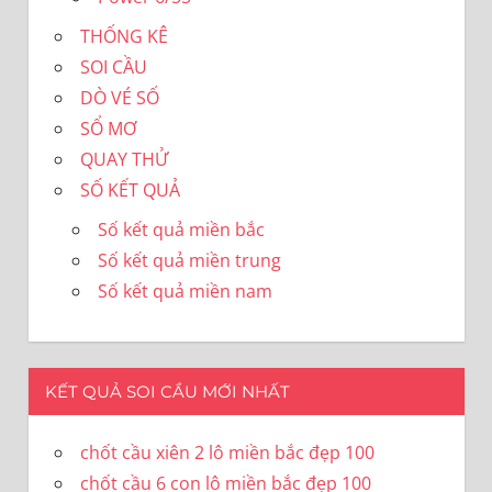
THỐNG KÊ
SOI CẦU
DÒ VÉ SỐ
SỔ MƠ
QUAY THỬ
SỐ KẾT QUẢ
Số kết quả miền bắc
Số kết quả miền trung
Số kết quả miền nam
KẾT QUẢ SOI CẦU MỚI NHẤT
chốt cầu xiên 2 lô miền bắc đẹp 100
chốt cầu 6 con lô miền bắc đẹp 100