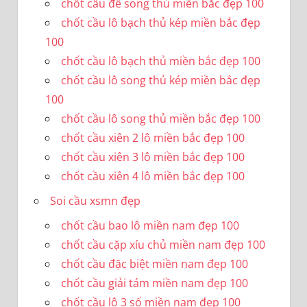
chốt cầu đề song thủ miền bắc đẹp 100
chốt cầu lô bạch thủ kép miền bắc đẹp
100
chốt cầu lô bạch thủ miền bắc đẹp 100
chốt cầu lô song thủ kép miền bắc đẹp
100
chốt cầu lô song thủ miền bắc đẹp 100
chốt cầu xiên 2 lô miền bắc đẹp 100
chốt cầu xiên 3 lô miền bắc đẹp 100
chốt cầu xiên 4 lô miền bắc đẹp 100
Soi cầu xsmn đẹp
chốt cầu bao lô miền nam đẹp 100
chốt cầu cặp xíu chủ miền nam đẹp 100
chốt cầu đặc biệt miền nam đẹp 100
chốt cầu giải tám miền nam đẹp 100
chốt cầu lô 3 số miền nam đẹp 100