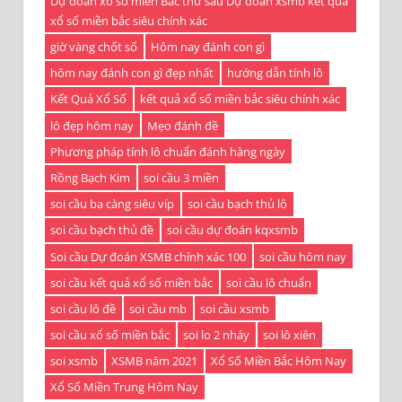
Dự đoán xổ số miền Bắc thứ sáu Dự đoán xsmb kết quả
xổ số miền bắc siêu chính xác
giờ vàng chốt số
Hôm nay đánh con gì
hôm nay đánh con gì đẹp nhất
hướng dẫn tính lô
Kết Quả Xổ Số
kết quả xổ số miền bắc siêu chính xác
lô đẹp hôm nay
Mẹo đánh đề
Phương pháp tính lô chuẩn đánh hàng ngày
Rồng Bạch Kim
soi cầu 3 miền
soi cầu ba càng siêu víp
soi cầu bạch thủ lô
soi cầu bạch thủ đề
soi cầu dự đoán kqxsmb
Soi cầu Dự đoán XSMB chính xác 100
soi cầu hôm nay
soi cầu kết quả xổ số miền bắc
soi cầu lô chuẩn
soi cầu lô đề
soi cầu mb
soi cầu xsmb
soi cầu xổ số miền bắc
soi lo 2 nháy
soi lô xiên
soi xsmb
XSMB năm 2021
Xổ Số Miền Bắc Hôm Nay
Xổ Số Miền Trung Hôm Nay