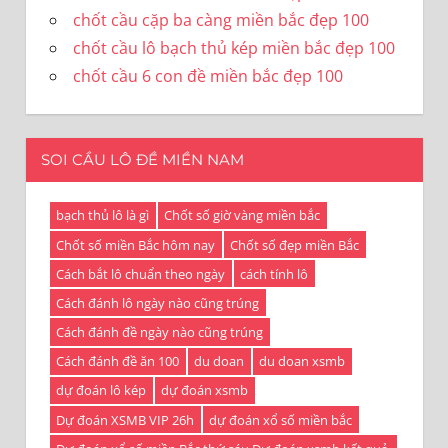
chốt cầu cặp ba càng miền bắc đẹp 100
chốt cầu lô bạch thủ kép miền bắc đẹp 100
chốt cầu 6 con đề miền bắc đẹp 100
SOI CẦU LÔ ĐỀ MIỀN NAM
bạch thủ lô là gì
Chốt số giờ vàng miền bắc
Chốt số miền Bắc hôm nay
Chốt số đẹp miền Bắc
Cách bắt lô chuẩn theo ngày
cách tính lô
Cách đánh lô ngày nào cũng trúng
Cách đánh đề ngày nào cũng trúng
Cách đánh đề ăn 100
du doan
du doan xsmb
dự đoán lô kép
dự đoán xsmb
Dự đoán XSMB VIP 26h
dự đoán xổ số miền bắc