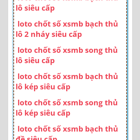
lo
lô siêu cấp
de
loto chốt số xsmb bạch thủ
lô 2 nháy siêu cấp
loto chốt số xsmb song thủ
lô siêu cấp
loto chốt số xsmb bạch thủ
lô kép siêu cấp
loto chốt số xsmb song thủ
lô kép siêu cấp
loto chốt số xsmb bạch thủ
đề siêu cấp