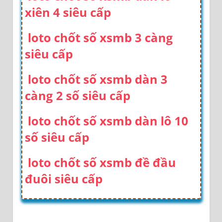
xiên 4 siêu cấp
loto chốt số xsmb 3 càng
siêu cấp
loto chốt số xsmb dàn 3
càng 2 số siêu cấp
loto chốt số xsmb dàn lô 10
số siêu cấp
loto chốt số xsmb đề đầu
đuôi siêu cấp