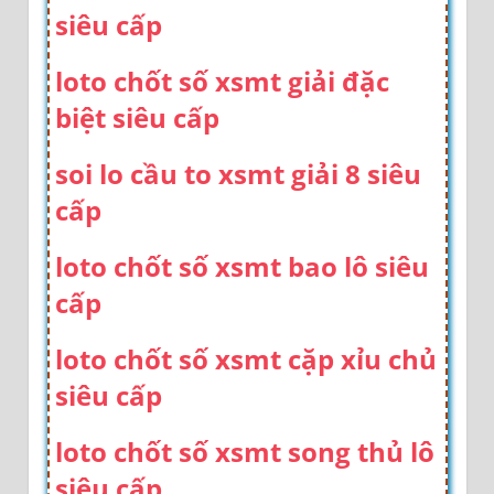
siêu cấp
loto chốt số xsmt giải đặc
biệt siêu cấp
soi lo cầu to xsmt giải 8 siêu
cấp
loto chốt số xsmt bao lô siêu
cấp
loto chốt số xsmt cặp xỉu chủ
siêu cấp
loto chốt số xsmt song thủ lô
siêu cấp