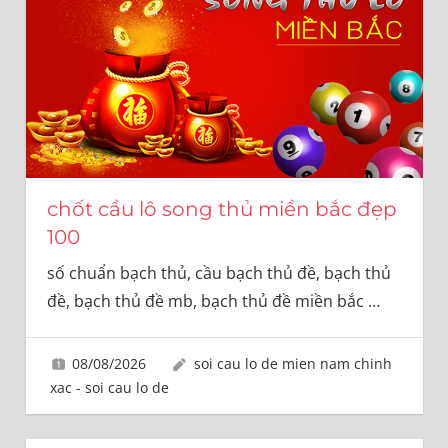
chốt cầu lô song thủ miền bắc đẹp
100
số chuẩn bạch thủ, cầu bạch thủ đề, bạch thủ
đề, bạch thủ đề mb, bạch thủ đề miền bắc
…
08/08/2026
soi cau lo de mien nam chinh
xac - soi cau lo de