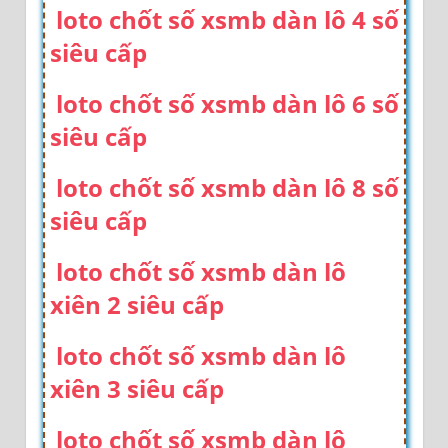
loto chốt số xsmb dàn lô 4 số
siêu cấp
loto chốt số xsmb dàn lô 6 số
siêu cấp
loto chốt số xsmb dàn lô 8 số
siêu cấp
loto chốt số xsmb dàn lô
xiên 2 siêu cấp
loto chốt số xsmb dàn lô
xiên 3 siêu cấp
loto chốt số xsmb dàn lô