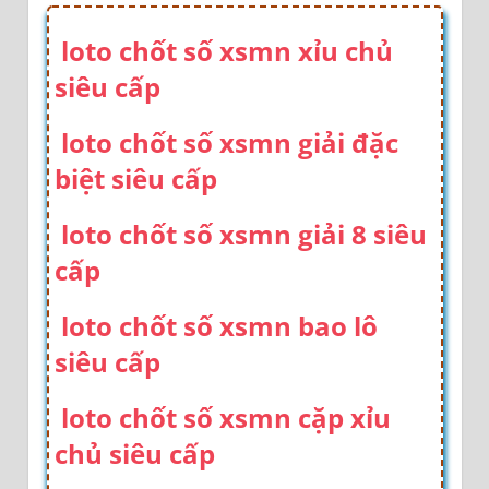
loto chốt số xsmn xỉu chủ
siêu cấp
loto chốt số xsmn giải đặc
biệt siêu cấp
loto chốt số xsmn giải 8 siêu
cấp
loto chốt số xsmn bao lô
siêu cấp
loto chốt số xsmn cặp xỉu
chủ siêu cấp