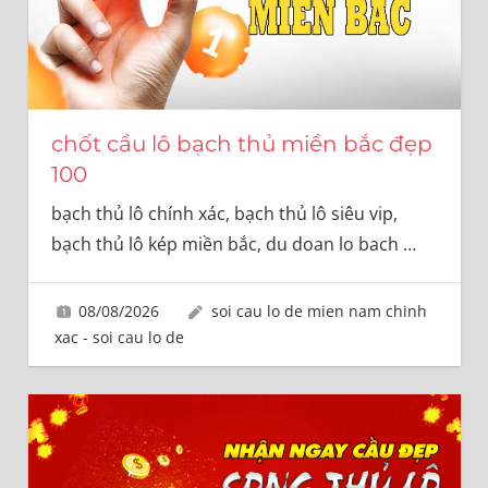
chốt cầu lô bạch thủ miền bắc đẹp
100
bạch thủ lô chính xác, bạch thủ lô siêu vip,
bạch thủ lô kép miền bắc, du doan lo bach
…
08/08/2026
soi cau lo de mien nam chinh
xac - soi cau lo de