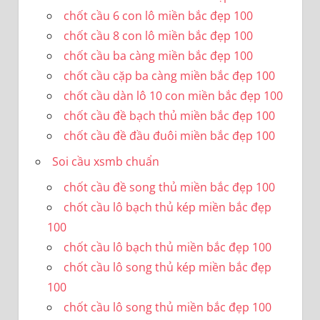
chốt cầu 6 con lô miền bắc đẹp 100
chốt cầu 8 con lô miền bắc đẹp 100
chốt cầu ba càng miền bắc đẹp 100
chốt cầu cặp ba càng miền bắc đẹp 100
chốt cầu dàn lô 10 con miền bắc đẹp 100
chốt cầu đề bạch thủ miền bắc đẹp 100
chốt cầu đề đầu đuôi miền bắc đẹp 100
Soi cầu xsmb chuẩn
chốt cầu đề song thủ miền bắc đẹp 100
chốt cầu lô bạch thủ kép miền bắc đẹp
100
chốt cầu lô bạch thủ miền bắc đẹp 100
chốt cầu lô song thủ kép miền bắc đẹp
100
chốt cầu lô song thủ miền bắc đẹp 100