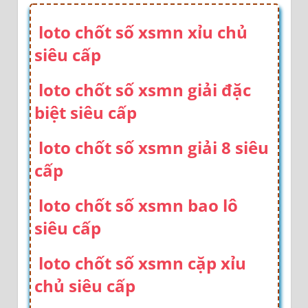
loto chốt số xsmn xỉu chủ
siêu cấp
loto chốt số xsmn giải đặc
biệt siêu cấp
loto chốt số xsmn giải 8 siêu
cấp
loto chốt số xsmn bao lô
siêu cấp
loto chốt số xsmn cặp xỉu
chủ siêu cấp