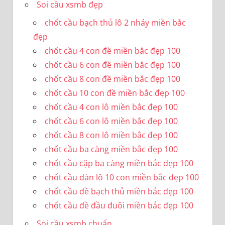
Soi cầu xsmb đẹp
chốt cầu bạch thủ lô 2 nháy miền bắc
đẹp
chốt cầu 4 con đề miền bắc đẹp 100
chốt cầu 6 con đề miền bắc đẹp 100
chốt cầu 8 con đề miền bắc đẹp 100
chốt cầu 10 con đề miền bắc đẹp 100
chốt cầu 4 con lô miền bắc đẹp 100
chốt cầu 6 con lô miền bắc đẹp 100
chốt cầu 8 con lô miền bắc đẹp 100
chốt cầu ba càng miền bắc đẹp 100
chốt cầu cặp ba càng miền bắc đẹp 100
chốt cầu dàn lô 10 con miền bắc đẹp 100
chốt cầu đề bạch thủ miền bắc đẹp 100
chốt cầu đề đầu đuôi miền bắc đẹp 100
Soi cầu xsmb chuẩn