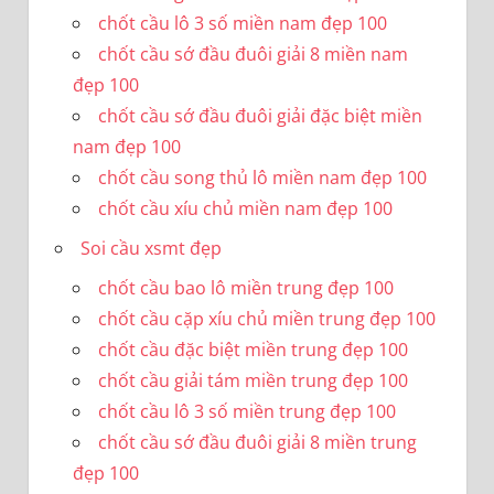
chốt cầu lô 3 số miền nam đẹp 100
chốt cầu sớ đầu đuôi giải 8 miền nam
đẹp 100
chốt cầu sớ đầu đuôi giải đặc biệt miền
nam đẹp 100
chốt cầu song thủ lô miền nam đẹp 100
chốt cầu xíu chủ miền nam đẹp 100
Soi cầu xsmt đẹp
chốt cầu bao lô miền trung đẹp 100
chốt cầu cặp xíu chủ miền trung đẹp 100
chốt cầu đặc biệt miền trung đẹp 100
chốt cầu giải tám miền trung đẹp 100
chốt cầu lô 3 số miền trung đẹp 100
chốt cầu sớ đầu đuôi giải 8 miền trung
đẹp 100