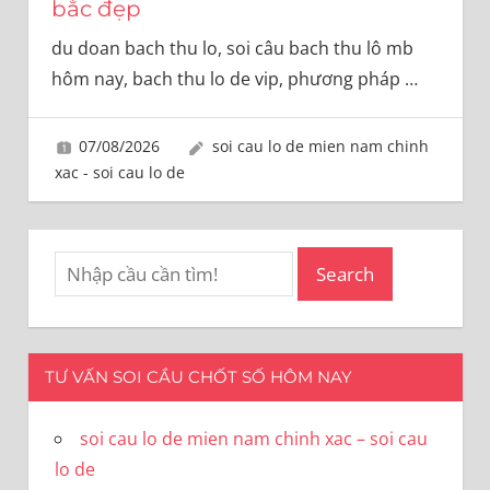
bắc đẹp
du doan bach thu lo, soi câu bach thu lô mb
hôm nay, bach thu lo de vip, phương pháp
…
07/08/2026
soi cau lo de mien nam chinh
xac - soi cau lo de
Search
TƯ VẤN SOI CẦU CHỐT SỐ HÔM NAY
soi cau lo de mien nam chinh xac – soi cau
lo de