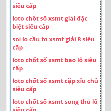
siêu cấp
loto chốt số xsmt giải đặc
biệt siêu cấp
soi lo cầu to xsmt giải 8 siêu
cấp
loto chốt số xsmt bao lô siêu
cấp
loto chốt số xsmt cặp xỉu chủ
siêu cấp
loto chốt số xsmt song thủ lô
siêu cấp