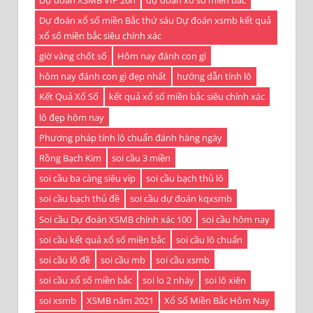
Dự đoán xổ số miền Bắc thứ sáu Dự đoán xsmb kết quả
xổ số miền bắc siêu chính xác
giờ vàng chốt số
Hôm nay đánh con gì
hôm nay đánh con gì đẹp nhất
hướng dẫn tính lô
Kết Quả Xổ Số
kết quả xổ số miền bắc siêu chính xác
lô đẹp hôm nay
Phương pháp tính lô chuẩn đánh hàng ngày
Rồng Bạch Kim
soi cầu 3 miền
soi cầu ba càng siêu víp
soi cầu bạch thủ lô
soi cầu bạch thủ đề
soi cầu dự đoán kqxsmb
Soi cầu Dự đoán XSMB chính xác 100
soi cầu hôm nay
soi cầu kết quả xổ số miền bắc
soi cầu lô chuẩn
soi cầu lô đề
soi cầu mb
soi cầu xsmb
soi cầu xổ số miền bắc
soi lo 2 nháy
soi lô xiên
soi xsmb
XSMB năm 2021
Xổ Số Miền Bắc Hôm Nay