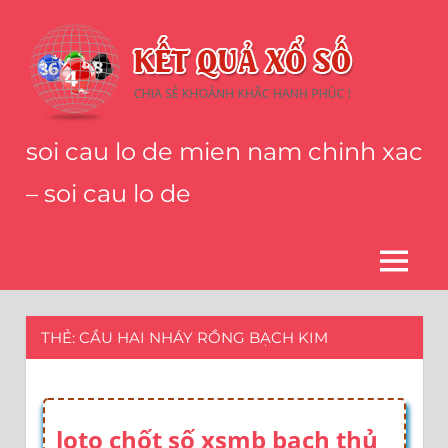
Skip
to
content
soi cau lo de mien nam chinh xac
– soi cau lo de
soi
cau
lo
MENU
de
mien
nam
THẺ:
CẦU HAI NHÁY RỒNG BẠCH KIM
chinh
xac
–
soi
loto chốt số xsmb bạch thủ
cau