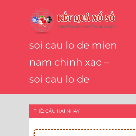
Skip
to
content
soi cau lo de mien
nam chinh xac –
soi cau lo de
soi
cau
lo
de
THẺ:
CẦU HAI NHÁY
mien
nam
chinh