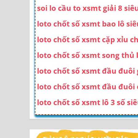
soi lo cầu to xsmt giải 8 siê
loto chốt số xsmt bao lô si
loto chốt số xsmt cặp xỉu c
loto chốt số xsmt song thủ 
loto chốt số xsmt đầu đuôi g
loto chốt số xsmt đầu đuôi 
loto chốt số xsmt lô 3 số si