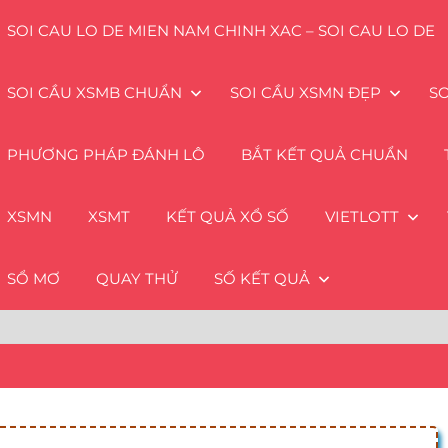
SOI CAU LO DE MIEN NAM CHINH XAC – SOI CAU LO DE
SOI CẦU XSMB CHUẨN
SOI CẦU XSMN ĐẸP
SO
PHƯƠNG PHÁP ĐÁNH LÔ
BẮT KẾT QUẢ CHUẨN
XSMN
XSMT
KẾT QUẢ XỔ SỐ
VIETLOTT
SỔ MƠ
QUAY THỬ
SỐ KẾT QUẢ