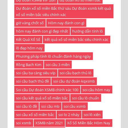
Dự đoán xổ số miền Bắc thứ sáu Dự đoán xsmb kết quả
xổ số miền bắc siêu chính xác
giờ vàng chốt số
Hôm nay đánh con gì
hôm nay đánh con gì đẹp nhất
hướng dẫn tính lô
Kết Quả Xổ Số
kết quả xổ số miền bắc siêu chính xác
lô đẹp hôm nay
Phương pháp tính lô chuẩn đánh hàng ngày
Rồng Bạch Kim
soi cầu 3 miền
soi cầu ba càng siêu víp
soi cầu bạch thủ lô
soi cầu bạch thủ đề
soi cầu dự đoán kqxsmb
Soi cầu Dự đoán XSMB chính xác 100
soi cầu hôm nay
soi cầu kết quả xổ số miền bắc
soi cầu lô chuẩn
soi cầu lô đề
soi cầu mb
soi cầu xsmb
soi cầu xổ số miền bắc
soi lo 2 nháy
soi lô xiên
soi xsmb
XSMB năm 2021
Xổ Số Miền Bắc Hôm Nay