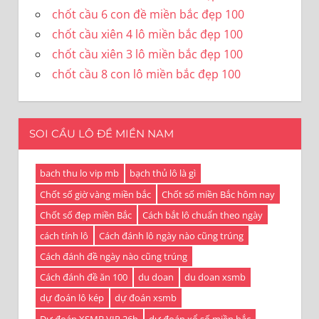
chốt cầu 6 con đề miền bắc đẹp 100
chốt cầu xiên 4 lô miền bắc đẹp 100
chốt cầu xiên 3 lô miền bắc đẹp 100
chốt cầu 8 con lô miền bắc đẹp 100
SOI CẦU LÔ ĐỀ MIỀN NAM
bach thu lo vip mb
bạch thủ lô là gì
Chốt số giờ vàng miền bắc
Chốt số miền Bắc hôm nay
Chốt số đẹp miền Bắc
Cách bắt lô chuẩn theo ngày
cách tính lô
Cách đánh lô ngày nào cũng trúng
Cách đánh đề ngày nào cũng trúng
Cách đánh đề ăn 100
du doan
du doan xsmb
dự đoán lô kép
dự đoán xsmb
Dự đoán XSMB VIP 26h
dự đoán xổ số miền bắc