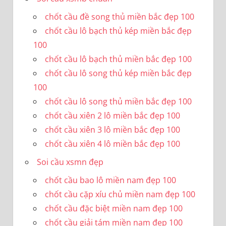
chốt cầu đề song thủ miền bắc đẹp 100
chốt cầu lô bạch thủ kép miền bắc đẹp
100
chốt cầu lô bạch thủ miền bắc đẹp 100
chốt cầu lô song thủ kép miền bắc đẹp
100
chốt cầu lô song thủ miền bắc đẹp 100
chốt cầu xiên 2 lô miền bắc đẹp 100
chốt cầu xiên 3 lô miền bắc đẹp 100
chốt cầu xiên 4 lô miền bắc đẹp 100
Soi cầu xsmn đẹp
chốt cầu bao lô miền nam đẹp 100
chốt cầu cặp xíu chủ miền nam đẹp 100
chốt cầu đặc biệt miền nam đẹp 100
chốt cầu giải tám miền nam đẹp 100