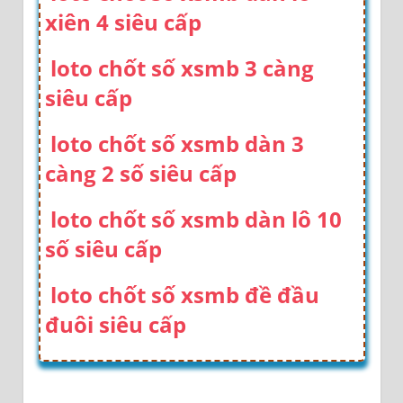
xiên 4 siêu cấp
loto chốt số xsmb 3 càng
siêu cấp
loto chốt số xsmb dàn 3
càng 2 số siêu cấp
loto chốt số xsmb dàn lô 10
số siêu cấp
loto chốt số xsmb đề đầu
đuôi siêu cấp