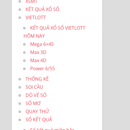
XSMT
KẾT QUẢ XỔ SỐ
VIETLOTT
KẾT QUẢ XỔ SỐ VIETLOTT
HÔM NAY
Mega 6×45
Max 3D
Max 4D
Power 6/55
THỐNG KÊ
SOI CẦU
DÒ VÉ SỐ
SỔ MƠ
QUAY THỬ
SỐ KẾT QUẢ