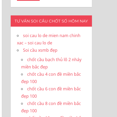
TƯ VẤN SOI CẦU CHỐT SỐ HÔM NAY
soi cau lo de mien nam chinh
xac – soi cau lo de
Soi cầu xsmb đẹp
chốt cầu bạch thủ lô 2 nháy
miền bắc đẹp
chốt cầu 4 con đề miền bắc
đẹp 100
chốt cầu 6 con đề miền bắc
đẹp 100
chốt cầu 8 con đề miền bắc
đẹp 100