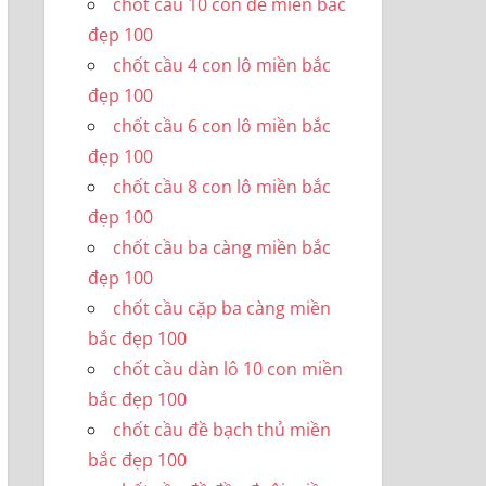
chốt cầu 10 con đề miền bắc
đẹp 100
chốt cầu 4 con lô miền bắc
đẹp 100
chốt cầu 6 con lô miền bắc
đẹp 100
chốt cầu 8 con lô miền bắc
đẹp 100
chốt cầu ba càng miền bắc
đẹp 100
chốt cầu cặp ba càng miền
bắc đẹp 100
chốt cầu dàn lô 10 con miền
bắc đẹp 100
chốt cầu đề bạch thủ miền
bắc đẹp 100