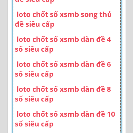
loto chốt số xsmb song thủ
đề siêu cấp
loto chốt số xsmb dàn đề 4
số siêu cấp
loto chốt số xsmb dàn đề 6
số siêu cấp
loto chốt số xsmb dàn đề 8
số siêu cấp
loto chốt số xsmb dàn đề 10
số siêu cấp