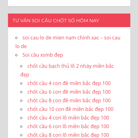
TƯ VẤN SOI CẦU CHỐT SỐ HÔM NAY
soi cau lo de mien nam chinh xac – soi cau
lo de
Soi cầu xsmb đẹp
chốt cầu bạch thủ lô 2 nháy miền bắc
đẹp
chốt cầu 4 con đề miền bắc đẹp 100
chốt cầu 6 con đề miền bắc đẹp 100
chốt cầu 8 con đề miền bắc đẹp 100
chốt cầu 10 con đề miền bắc đẹp 100
chốt cầu 4 con lô miền bắc đẹp 100
chốt cầu 6 con lô miền bắc đẹp 100
chốt cầu 8 con lô miền bắc đẹp 100