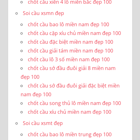
chốt cầu xiên 4 lô miền bắc đẹp 100
Soi cầu xsmn đẹp
chốt cầu bao lô miền nam đẹp 100
chốt cầu cặp xíu chủ miền nam đẹp 100
chốt cầu đặc biệt miền nam đẹp 100
chốt cầu giải tám miền nam đẹp 100
chốt cầu lô 3 số miền nam đẹp 100
chốt cầu sớ đầu đuôi giải 8 miền nam
đẹp 100
chốt cầu sớ đầu đuôi giải đặc biệt miền
nam đẹp 100
chốt cầu song thủ lô miền nam đẹp 100
chốt cầu xíu chủ miền nam đẹp 100
Soi cầu xsmt đẹp
chốt cầu bao lô miền trung đẹp 100