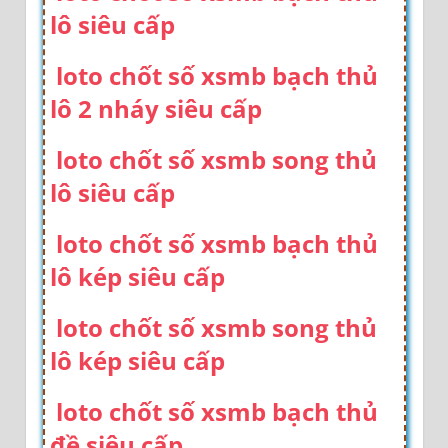
lo
lô siêu cấp
de
loto chốt số xsmb bạch thủ
lô 2 nháy siêu cấp
loto chốt số xsmb song thủ
lô siêu cấp
loto chốt số xsmb bạch thủ
lô kép siêu cấp
loto chốt số xsmb song thủ
lô kép siêu cấp
loto chốt số xsmb bạch thủ
đề siêu cấp