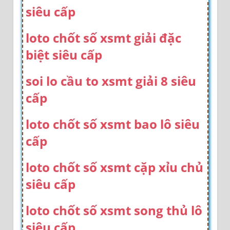
siêu cấp
loto chốt số xsmt giải đặc
biệt siêu cấp
soi lo cầu to xsmt giải 8 siêu
cấp
loto chốt số xsmt bao lô siêu
cấp
loto chốt số xsmt cặp xỉu chủ
siêu cấp
loto chốt số xsmt song thủ lô
siêu cấp