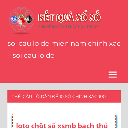
Skip
to
content
soi cau lo de mien nam chinh xac
– soi cau lo de
soi
cau
lo
MENU
de
mien
nam
THẺ:
CẦU LÔ DÀN ĐỀ 10 SỐ CHÍNH XÁC 100
chinh
xac
–
soi
loto chốt số xsmb bạch thủ
cau