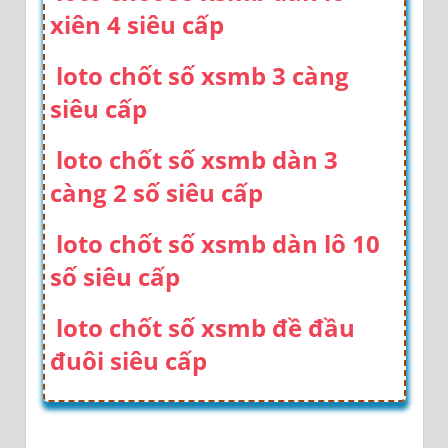
xiên 4 siêu cấp
loto chốt số xsmb 3 càng
siêu cấp
loto chốt số xsmb dàn 3
càng 2 số siêu cấp
loto chốt số xsmb dàn lô 10
số siêu cấp
loto chốt số xsmb đề đầu
đuôi siêu cấp