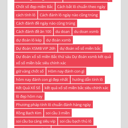
Chốt số đẹp miền Bắc
Cách bắt lô chuẩn theo ngày
cách tính lô
Cách đánh lô ngày nào cũng trúng
Cách đánh đề ngày nào cũng trúng
Cách đánh đề ăn 100
du doan
du doan xsmb
dự đoán lô kép
dự đoán xsmb
Dự đoán XSMB VIP 26h
dự đoán xổ số miền bắc
Dự đoán xổ số miền Bắc thứ sáu Dự đoán xsmb kết quả
xổ số miền bắc siêu chính xác
giờ vàng chốt số
Hôm nay đánh con gì
hôm nay đánh con gì đẹp nhất
hướng dẫn tính lô
Kết Quả Xổ Số
kết quả xổ số miền bắc siêu chính xác
lô đẹp hôm nay
Phương pháp tính lô chuẩn đánh hàng ngày
Rồng Bạch Kim
soi cầu 3 miền
soi cầu ba càng siêu víp
soi cầu bạch thủ lô