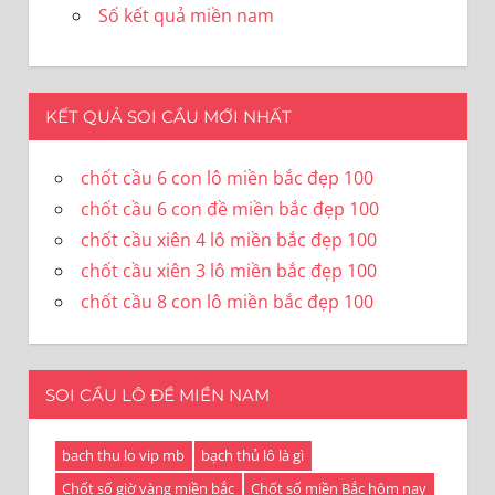
Số kết quả miền nam
KẾT QUẢ SOI CẦU MỚI NHẤT
chốt cầu 6 con lô miền bắc đẹp 100
chốt cầu 6 con đề miền bắc đẹp 100
chốt cầu xiên 4 lô miền bắc đẹp 100
chốt cầu xiên 3 lô miền bắc đẹp 100
chốt cầu 8 con lô miền bắc đẹp 100
SOI CẦU LÔ ĐỀ MIỀN NAM
bach thu lo vip mb
bạch thủ lô là gì
Chốt số giờ vàng miền bắc
Chốt số miền Bắc hôm nay