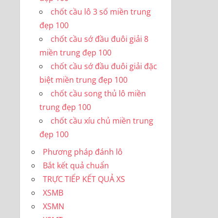
chốt cầu lô 3 số miền trung
đẹp 100
chốt cầu sớ đầu đuôi giải 8
miền trung đẹp 100
chốt cầu sớ đầu đuôi giải đặc
biệt miền trung đẹp 100
chốt cầu song thủ lô miền
trung đẹp 100
chốt cầu xíu chủ miền trung
đẹp 100
Phương pháp đánh lô
Bắt kết quả chuẩn
TRỰC TIẾP KẾT QUẢ XS
XSMB
XSMN