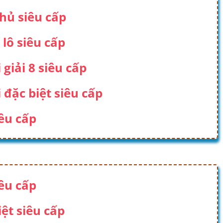
chủ siêu cấp
lô siêu cấp
giải 8 siêu cấp
 đặc biệt siêu cấp
iêu cấp
iêu cấp
iệt siêu cấp