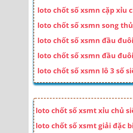
loto chốt số xsmn cặp xỉu 
loto chốt số xsmn song thủ 
loto chốt số xsmn đầu đuôi 
loto chốt số xsmn đầu đuôi
loto chốt số xsmn lô 3 số s
loto chốt số xsmt xỉu chủ s
loto chốt số xsmt giải đặc b