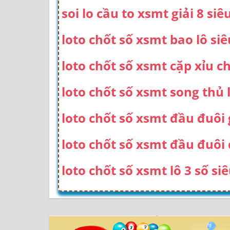
soi lo cầu to xsmt giải 8 siê
loto chốt số xsmt bao lô si
loto chốt số xsmt cặp xỉu c
loto chốt số xsmt song thủ 
loto chốt số xsmt đầu đuôi g
loto chốt số xsmt đầu đuôi 
loto chốt số xsmt lô 3 số si