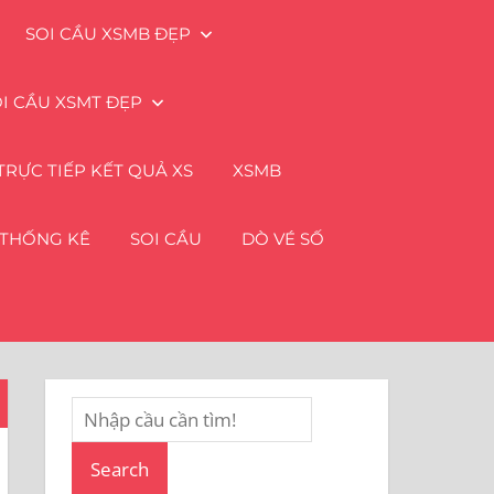
SOI CẦU XSMB ĐẸP
I CẦU XSMT ĐẸP
TRỰC TIẾP KẾT QUẢ XS
XSMB
THỐNG KÊ
SOI CẦU
DÒ VÉ SỐ
Search