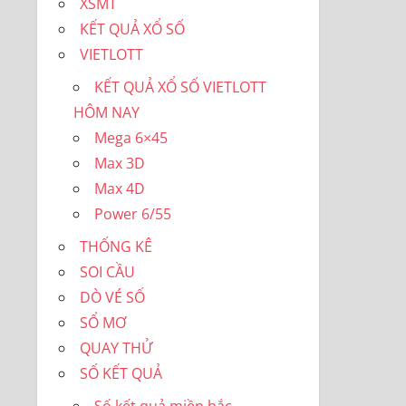
XSMT
KẾT QUẢ XỔ SỐ
VIETLOTT
KẾT QUẢ XỔ SỐ VIETLOTT
HÔM NAY
Mega 6×45
Max 3D
Max 4D
Power 6/55
THỐNG KÊ
SOI CẦU
DÒ VÉ SỐ
SỔ MƠ
QUAY THỬ
SỐ KẾT QUẢ