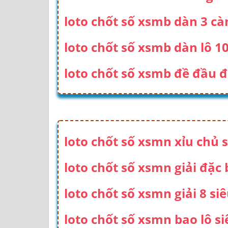
loto chốt số xsmb dàn 3 cà
loto chốt số xsmb dàn lô 10
loto chốt số xsmb đề đầu đ
loto chốt số xsmn xỉu chủ 
loto chốt số xsmn giải đặc 
loto chốt số xsmn giải 8 si
loto chốt số xsmn bao lô si