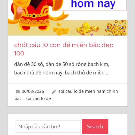
chốt cầu 10 con đề miền bắc đẹp
100
dàn đề 30 số, dàn de 50 số rồng bạch kim,
bạch thủ đề hôm nay, bạch thủ de miền
…
06/08/2026
soi cau lo de mien nam chinh
xac - soi cau lo de
Search