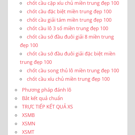
chốt cầu cặp xíu chủ miền trung đẹp 100
chốt cầu đặc biệt miền trung đẹp 100
chốt cầu giải tám miền trung đẹp 100
chốt cầu lô 3 số miền trung đẹp 100
chốt cầu sớ đầu đuôi giải 8 miền trung
đẹp 100
chốt cầu sớ đầu đuôi giải đặc biệt miền
trung đẹp 100
chốt cầu song thủ lô miền trung đẹp 100
chốt cầu xíu chủ miền trung đẹp 100
Phương pháp đánh lô
Bắt kết quả chuẩn
TRỰC TIẾP KẾT QUẢ XS
XSMB
XSMN
XSMT