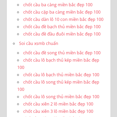
chốt cầu ba càng miền bắc đẹp 100
chốt cầu cặp ba càng miền bắc đẹp 100
chốt cầu dàn lô 10 con miền bắc đẹp 100
chốt cầu đề bạch thủ miền bắc đẹp 100
chốt cầu đề đầu đuôi miền bắc đẹp 100
Soi cầu xsmb chuẩn
chốt cầu đề song thủ miền bắc đẹp 100
chốt cầu lô bạch thủ kép miền bắc đẹp
100
chốt cầu lô bạch thủ miền bắc đẹp 100
chốt cầu lô song thủ kép miền bắc đẹp
100
chốt cầu lô song thủ miền bắc đẹp 100
chốt cầu xiên 2 lô miền bắc đẹp 100
chốt cầu xiên 3 lô miền bắc đẹp 100