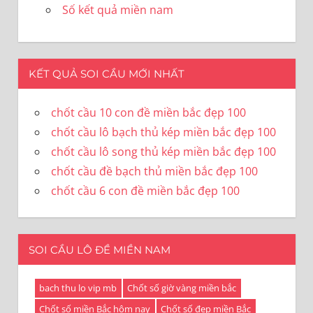
Số kết quả miền nam
KẾT QUẢ SOI CẦU MỚI NHẤT
chốt cầu 10 con đề miền bắc đẹp 100
chốt cầu lô bạch thủ kép miền bắc đẹp 100
chốt cầu lô song thủ kép miền bắc đẹp 100
chốt cầu đề bạch thủ miền bắc đẹp 100
chốt cầu 6 con đề miền bắc đẹp 100
SOI CẦU LÔ ĐỀ MIỀN NAM
bach thu lo vip mb
Chốt số giờ vàng miền bắc
Chốt số miền Bắc hôm nay
Chốt số đẹp miền Bắc