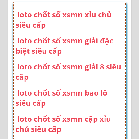
loto chốt số xsmn xỉu chủ
siêu cấp
loto chốt số xsmn giải đặc
biệt siêu cấp
loto chốt số xsmn giải 8 siêu
cấp
loto chốt số xsmn bao lô
siêu cấp
loto chốt số xsmn cặp xỉu
chủ siêu cấp