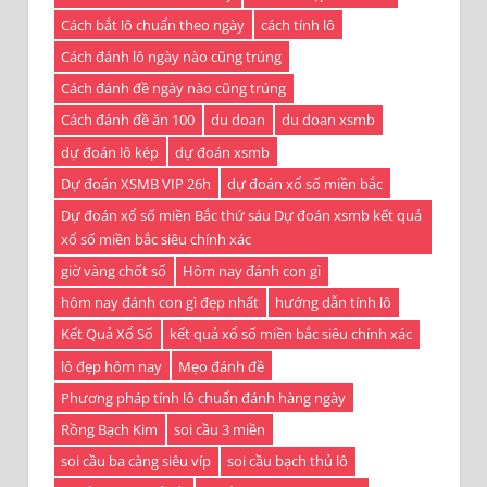
Cách bắt lô chuẩn theo ngày
cách tính lô
Cách đánh lô ngày nào cũng trúng
Cách đánh đề ngày nào cũng trúng
Cách đánh đề ăn 100
du doan
du doan xsmb
dự đoán lô kép
dự đoán xsmb
Dự đoán XSMB VIP 26h
dự đoán xổ số miền bắc
Dự đoán xổ số miền Bắc thứ sáu Dự đoán xsmb kết quả
xổ số miền bắc siêu chính xác
giờ vàng chốt số
Hôm nay đánh con gì
hôm nay đánh con gì đẹp nhất
hướng dẫn tính lô
Kết Quả Xổ Số
kết quả xổ số miền bắc siêu chính xác
lô đẹp hôm nay
Mẹo đánh đề
Phương pháp tính lô chuẩn đánh hàng ngày
Rồng Bạch Kim
soi cầu 3 miền
soi cầu ba càng siêu víp
soi cầu bạch thủ lô