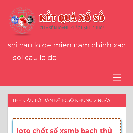
Skip
to
content
soi cau lo de mien nam chinh xac
– soi cau lo de
soi
cau
lo
MENU
de
mien
nam
THẺ:
CẦU LÔ DÀN ĐỀ 10 SỐ KHUNG 2 NGÀY
chinh
xac
–
soi
loto chốt số xsmb bạch thủ
cau