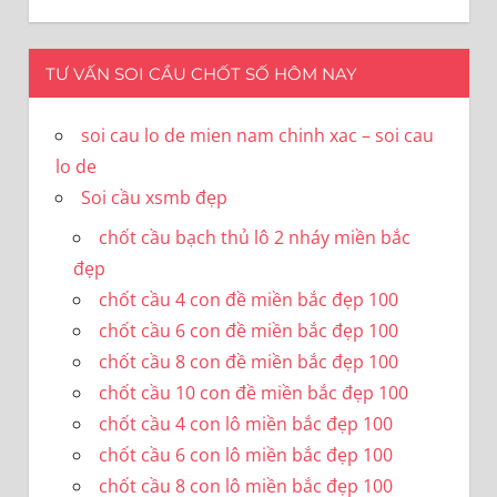
TƯ VẤN SOI CẦU CHỐT SỐ HÔM NAY
soi cau lo de mien nam chinh xac – soi cau
lo de
Soi cầu xsmb đẹp
chốt cầu bạch thủ lô 2 nháy miền bắc
đẹp
chốt cầu 4 con đề miền bắc đẹp 100
chốt cầu 6 con đề miền bắc đẹp 100
chốt cầu 8 con đề miền bắc đẹp 100
chốt cầu 10 con đề miền bắc đẹp 100
chốt cầu 4 con lô miền bắc đẹp 100
chốt cầu 6 con lô miền bắc đẹp 100
chốt cầu 8 con lô miền bắc đẹp 100