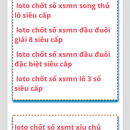
loto chốt số xsmn song thủ
lô siêu cấp
loto chốt số xsmn đầu đuôi
giải 8 siêu cấp
loto chốt số xsmn đầu đuôi
đặc biệt siêu cấp
loto chốt số xsmn lô 3 số
siêu cấp
loto chốt số xsmt xỉu chủ