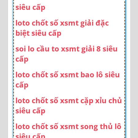
siêu cấp
loto chốt số xsmt giải đặc
biệt siêu cấp
soi lo cầu to xsmt giải 8 siêu
cấp
loto chốt số xsmt bao lô siêu
cấp
loto chốt số xsmt cặp xỉu chủ
siêu cấp
loto chốt số xsmt song thủ lô
siêu cấp