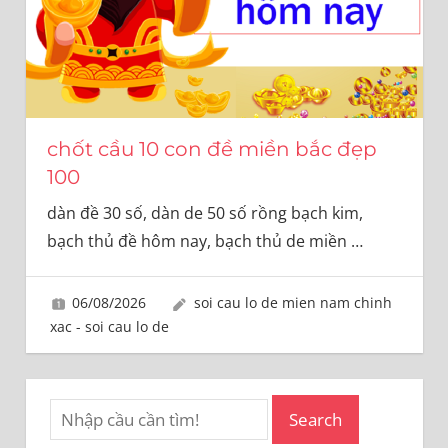
chốt cầu 10 con đề miền bắc đẹp
100
dàn đề 30 số, dàn de 50 số rồng bạch kim,
bạch thủ đề hôm nay, bạch thủ de miền
…
06/08/2026
soi cau lo de mien nam chinh
xac - soi cau lo de
Search