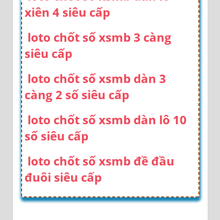
xiên 4 siêu cấp
loto chốt số xsmb 3 càng
siêu cấp
loto chốt số xsmb dàn 3
càng 2 số siêu cấp
loto chốt số xsmb dàn lô 10
số siêu cấp
loto chốt số xsmb đề đầu
đuôi siêu cấp