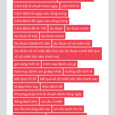
Cách bắt lô chuẩn theo ngày
cách tính lô
Cách đánh lô ngày nào cũng trúng
Cách đánh đề ngày nào cũng trúng
Cách đánh đề ăn 100
du doan
du doan xsmb
dự đoán lô kép
dự đoán xsmb
Dự đoán XSMB VIP 26h
dự đoán xổ số miền bắc
Dự đoán xổ số miền Bắc thứ sáu Dự đoán xsmb kết quả
xổ số miền bắc siêu chính xác
giờ vàng chốt số
Hôm nay đánh con gì
hôm nay đánh con gì đẹp nhất
hướng dẫn tính lô
Kết Quả Xổ Số
kết quả xổ số miền bắc siêu chính xác
lô đẹp hôm nay
Mẹo đánh đề
Phương pháp tính lô chuẩn đánh hàng ngày
Rồng Bạch Kim
soi cầu 3 miền
soi cầu ba càng siêu víp
soi cầu bạch thủ lô