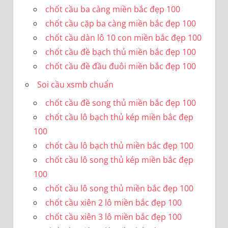
chốt cầu ba càng miền bắc đẹp 100
chốt cầu cặp ba càng miền bắc đẹp 100
chốt cầu dàn lô 10 con miền bắc đẹp 100
chốt cầu đề bạch thủ miền bắc đẹp 100
chốt cầu đề đầu đuôi miền bắc đẹp 100
Soi cầu xsmb chuẩn
chốt cầu đề song thủ miền bắc đẹp 100
chốt cầu lô bạch thủ kép miền bắc đẹp
100
chốt cầu lô bạch thủ miền bắc đẹp 100
chốt cầu lô song thủ kép miền bắc đẹp
100
chốt cầu lô song thủ miền bắc đẹp 100
chốt cầu xiên 2 lô miền bắc đẹp 100
chốt cầu xiên 3 lô miền bắc đẹp 100