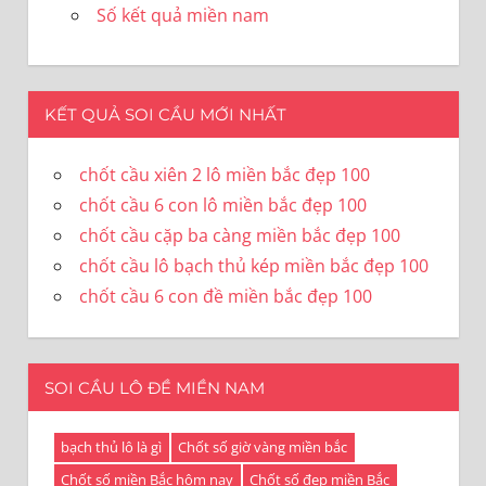
Số kết quả miền nam
KẾT QUẢ SOI CẦU MỚI NHẤT
chốt cầu xiên 2 lô miền bắc đẹp 100
chốt cầu 6 con lô miền bắc đẹp 100
chốt cầu cặp ba càng miền bắc đẹp 100
chốt cầu lô bạch thủ kép miền bắc đẹp 100
chốt cầu 6 con đề miền bắc đẹp 100
SOI CẦU LÔ ĐỀ MIỀN NAM
bạch thủ lô là gì
Chốt số giờ vàng miền bắc
Chốt số miền Bắc hôm nay
Chốt số đẹp miền Bắc