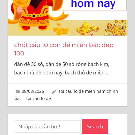
chốt cầu 10 con đề miền bắc đẹp
100
dàn đề 30 số, dàn de 50 số rồng bạch kim,
bạch thủ đề hôm nay, bạch thủ de miền
…
08/08/2026
soi cau lo de mien nam chinh
xac - soi cau lo de
Search