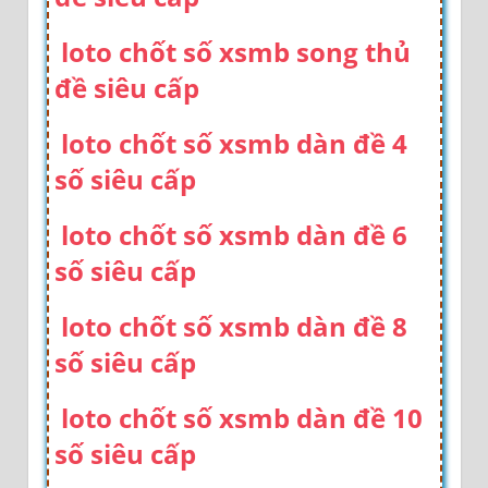
loto chốt số xsmb song thủ
đề siêu cấp
loto chốt số xsmb dàn đề 4
số siêu cấp
loto chốt số xsmb dàn đề 6
số siêu cấp
loto chốt số xsmb dàn đề 8
số siêu cấp
loto chốt số xsmb dàn đề 10
số siêu cấp