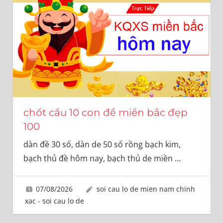
chốt cầu 10 con đề miền bắc đẹp
100
dàn đề 30 số, dàn de 50 số rồng bạch kim,
bạch thủ đề hôm nay, bạch thủ de miền
…
07/08/2026
soi cau lo de mien nam chinh
xac - soi cau lo de