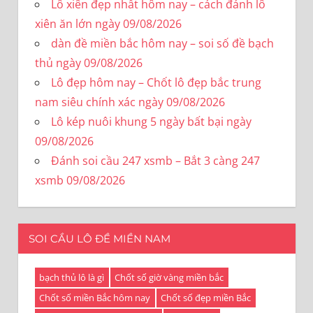
Lô xiên đẹp nhất hôm nay – cách đánh lô
xiên ăn lớn ngày 09/08/2026
dàn đề miền bắc hôm nay – soi số đề bạch
thủ ngày 09/08/2026
Lô đẹp hôm nay – Chốt lô đẹp bắc trung
nam siêu chính xác ngày 09/08/2026
Lô kép nuôi khung 5 ngày bất bại ngày
09/08/2026
Đánh soi cầu 247 xsmb – Bắt 3 càng 247
xsmb 09/08/2026
SOI CẦU LÔ ĐỀ MIỀN NAM
bạch thủ lô là gì
Chốt số giờ vàng miền bắc
Chốt số miền Bắc hôm nay
Chốt số đẹp miền Bắc