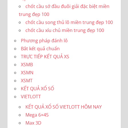
chốt cầu sớ đầu đuôi giải đặc biệt miền
trung đẹp 100
chốt cầu song thủ lô miền trung đẹp 100
chốt cầu xíu chủ miền trung đẹp 100
Phương pháp đánh lô
Bắt kết quả chuẩn
TRỰC TIẾP KẾT QUẢ XS
XSMB
XSMN
XSMT
KẾT QUẢ XỔ SỐ
VIETLOTT
KẾT QUẢ XỔ SỐ VIETLOTT HÔM NAY
Mega 6×45
Max 3D