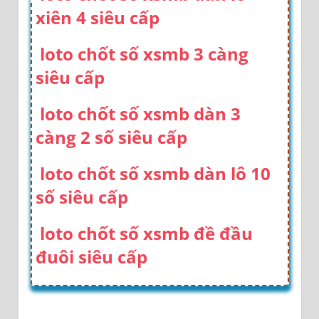
xiên 4 siêu cấp
loto chốt số xsmb 3 càng
siêu cấp
loto chốt số xsmb dàn 3
càng 2 số siêu cấp
loto chốt số xsmb dàn lô 10
số siêu cấp
loto chốt số xsmb đề đầu
đuôi siêu cấp