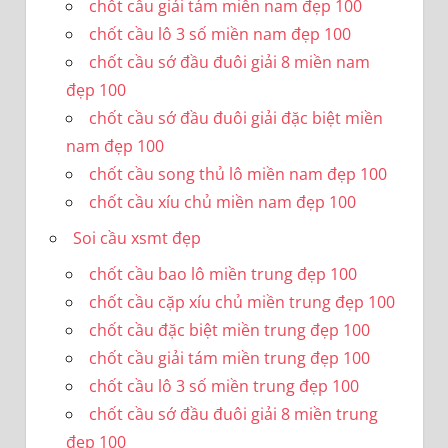
chốt cầu giải tám miền nam đẹp 100
chốt cầu lô 3 số miền nam đẹp 100
chốt cầu sớ đầu đuôi giải 8 miền nam
đẹp 100
chốt cầu sớ đầu đuôi giải đặc biệt miền
nam đẹp 100
chốt cầu song thủ lô miền nam đẹp 100
chốt cầu xíu chủ miền nam đẹp 100
Soi cầu xsmt đẹp
chốt cầu bao lô miền trung đẹp 100
chốt cầu cặp xíu chủ miền trung đẹp 100
chốt cầu đặc biệt miền trung đẹp 100
chốt cầu giải tám miền trung đẹp 100
chốt cầu lô 3 số miền trung đẹp 100
chốt cầu sớ đầu đuôi giải 8 miền trung
đẹp 100