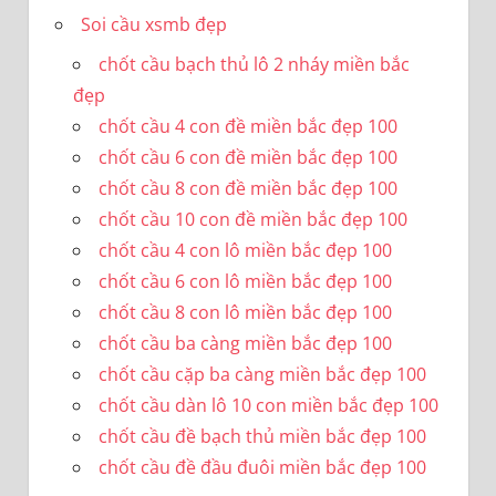
Soi cầu xsmb đẹp
chốt cầu bạch thủ lô 2 nháy miền bắc
đẹp
chốt cầu 4 con đề miền bắc đẹp 100
chốt cầu 6 con đề miền bắc đẹp 100
chốt cầu 8 con đề miền bắc đẹp 100
chốt cầu 10 con đề miền bắc đẹp 100
chốt cầu 4 con lô miền bắc đẹp 100
chốt cầu 6 con lô miền bắc đẹp 100
chốt cầu 8 con lô miền bắc đẹp 100
chốt cầu ba càng miền bắc đẹp 100
chốt cầu cặp ba càng miền bắc đẹp 100
chốt cầu dàn lô 10 con miền bắc đẹp 100
chốt cầu đề bạch thủ miền bắc đẹp 100
chốt cầu đề đầu đuôi miền bắc đẹp 100