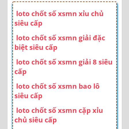
loto chốt số xsmn xỉu chủ
siêu cấp
loto chốt số xsmn giải đặc
biệt siêu cấp
loto chốt số xsmn giải 8 siêu
cấp
loto chốt số xsmn bao lô
siêu cấp
loto chốt số xsmn cặp xỉu
chủ siêu cấp