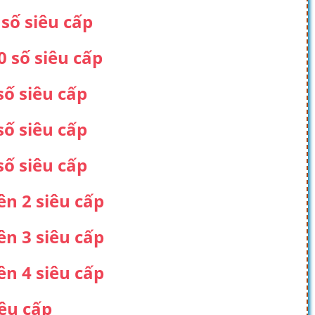
 số siêu cấp
0 số siêu cấp
số siêu cấp
số siêu cấp
số siêu cấp
ên 2 siêu cấp
ên 3 siêu cấp
ên 4 siêu cấp
iêu cấp