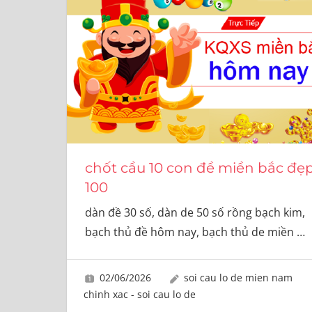
chốt cầu 10 con đề miền bắc đẹ
100
dàn đề 30 số, dàn de 50 số rồng bạch kim,
bạch thủ đề hôm nay, bạch thủ de miền
…
02/06/2026
soi cau lo de mien nam
chinh xac - soi cau lo de