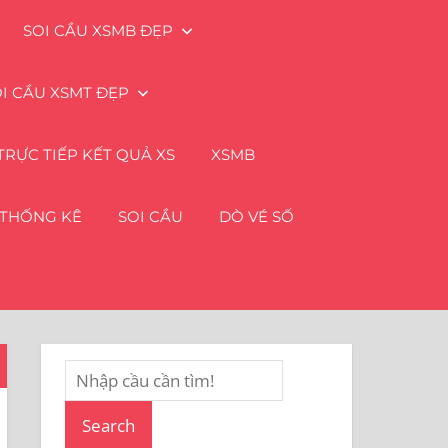
SOI CẦU XSMB ĐẸP
I CẦU XSMT ĐẸP
TRỰC TIẾP KẾT QUẢ XS
XSMB
THỐNG KÊ
SOI CẦU
DÒ VÉ SỐ
Search