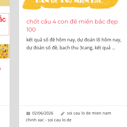
chốt cầu 4 con đề miền bắc đẹp
100
kết quả số đề hôm nay, dự đoán lô hôm nay,
dự đoán số đề, bach thu 3cang, kết quả
…
p
02/06/2026
soi cau lo de mien nam
chinh xac - soi cau lo de