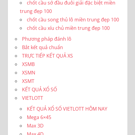
chốt cầu sớ đầu đuôi giải đặc biệt miền
trung đẹp 100
chốt cầu song thủ lô miền trung đẹp 100
chốt cầu xíu chủ miền trung đẹp 100
Phương pháp đánh lô
Bắt kết quả chuẩn
TRỰC TIẾP KẾT QUẢ XS
XSMB
XSMN
XSMT
KẾT QUẢ XỔ SỐ
VIETLOTT
KẾT QUẢ XỔ SỐ VIETLOTT HÔM NAY
Mega 6×45
Max 3D
Max 4D