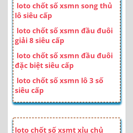
loto chốt số xsmn song thủ
lô siêu cấp
loto chốt số xsmn đầu đuôi
giải 8 siêu cấp
loto chốt số xsmn đầu đuôi
đặc biệt siêu cấp
loto chốt số xsmn lô 3 số
siêu cấp
loto chốt số xsmt xỉu chủ