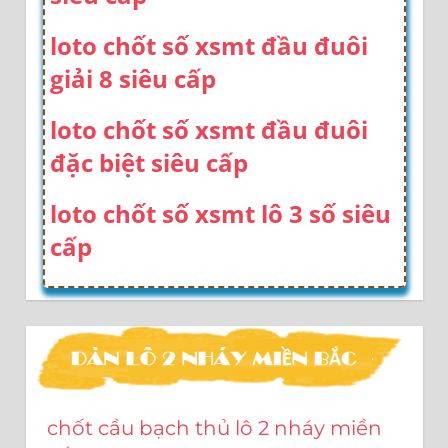
loto chốt số xsmt đầu đuôi
giải 8 siêu cấp
loto chốt số xsmt đầu đuôi
đặc biệt siêu cấp
loto chốt số xsmt lô 3 số siêu
cấp
chốt cầu bạch thủ lô 2 nháy miền