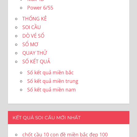
Power 6/55
THỐNG KÊ
SOI CẦU
DÒ VÉ SỐ
SỔ MƠ
QUAY THỬ
SỐ KẾT QUẢ
Số kết quả miền bắc
Số kết quả miền trung
Số kết quả miền nam
KẾT QUẢ SOI CẦU MỚI NHẤT
chốt cầu 10 con đề miền bắc đẹp 100