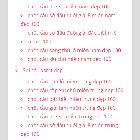
chốt cầu lô 3 số miền nam đẹp 100
chốt cầu sớ đầu đuôi giải 8 miền nam
đẹp 100
chốt cầu sớ đầu đuôi giải đặc biệt miền
nam đẹp 100
chốt cầu song thủ lô miền nam đẹp 100
chốt cầu xíu chủ miền nam đẹp 100
Soi cầu xsmt đẹp
chốt cầu bao lô miền trung đẹp 100
chốt cầu cặp xíu chủ miền trung đẹp 100
chốt cầu đặc biệt miền trung đẹp 100
chốt cầu giải tám miền trung đẹp 100
chốt cầu lô 3 số miền trung đẹp 100
chốt cầu sớ đầu đuôi giải 8 miền trung
đẹp 100