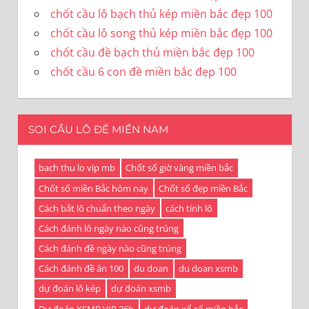
chốt cầu lô bạch thủ kép miền bắc đẹp 100
chốt cầu lô song thủ kép miền bắc đẹp 100
chốt cầu đề bạch thủ miền bắc đẹp 100
chốt cầu 6 con đề miền bắc đẹp 100
SOI CẦU LÔ ĐỀ MIỀN NAM
bach thu lo vip mb
Chốt số giờ vàng miền bắc
Chốt số miền Bắc hôm nay
Chốt số đẹp miền Bắc
Cách bắt lô chuẩn theo ngày
cách tính lô
Cách đánh lô ngày nào cũng trúng
Cách đánh đề ngày nào cũng trúng
Cách đánh đề ăn 100
du doan
du doan xsmb
dự đoán lô kép
dự đoán xsmb
Dự đoán XSMB VIP 26h
dự đoán xổ số miền bắc