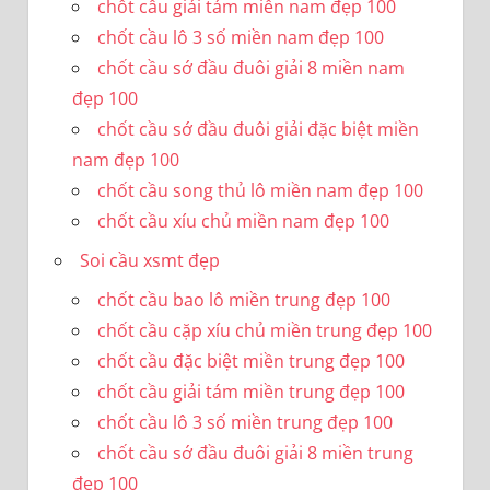
chốt cầu giải tám miền nam đẹp 100
chốt cầu lô 3 số miền nam đẹp 100
chốt cầu sớ đầu đuôi giải 8 miền nam
đẹp 100
chốt cầu sớ đầu đuôi giải đặc biệt miền
nam đẹp 100
chốt cầu song thủ lô miền nam đẹp 100
chốt cầu xíu chủ miền nam đẹp 100
Soi cầu xsmt đẹp
chốt cầu bao lô miền trung đẹp 100
chốt cầu cặp xíu chủ miền trung đẹp 100
chốt cầu đặc biệt miền trung đẹp 100
chốt cầu giải tám miền trung đẹp 100
chốt cầu lô 3 số miền trung đẹp 100
chốt cầu sớ đầu đuôi giải 8 miền trung
đẹp 100