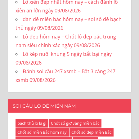
Lô xiên đẹp nhất hôm nay – cách đánh lô
xiên ăn lớn ngày 09/08/2026
dàn đề miền bắc hôm nay – soi số đề bạch
thủ ngày 09/08/2026
Lô đẹp hôm nay – Chốt lô đẹp bắc trung
nam siêu chính xác ngày 09/08/2026
Lô kép nuôi khung 5 ngày bất bại ngày
09/08/2026
Đánh soi cầu 247 xsmb – Bắt 3 càng 247
xsmb 09/08/2026
SOI CẦU LÔ ĐỀ MIỀN NAM
bạch thủ lô là gì
Chốt số giờ vàng miền bắc
Chốt số miền Bắc hôm nay
Chốt số đẹp miền Bắc