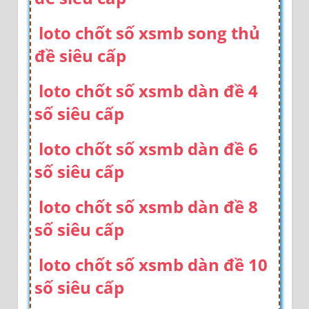
loto chốt số xsmb song thủ
đề siêu cấp
loto chốt số xsmb dàn đề 4
số siêu cấp
loto chốt số xsmb dàn đề 6
số siêu cấp
loto chốt số xsmb dàn đề 8
số siêu cấp
loto chốt số xsmb dàn đề 10
số siêu cấp