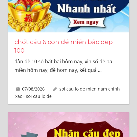
chốt cầu 6 con đề miền bắc đẹp
100
dàn đề 10 số bất bại hôm nay, xin số đề ba
miền hôm nay, đề hom nay, kết quả
…
07/08/2026
soi cau lo de mien nam chinh
xac - soi cau lo de