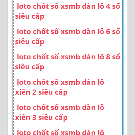
loto chốt số xsmb dàn lô 4 số
siêu cấp
loto chốt số xsmb dàn lô 6 số
siêu cấp
loto chốt số xsmb dàn lô 8 số
siêu cấp
loto chốt số xsmb dàn lô
xiên 2 siêu cấp
loto chốt số xsmb dàn lô
xiên 3 siêu cấp
loto chốt số xsmb dàn lô