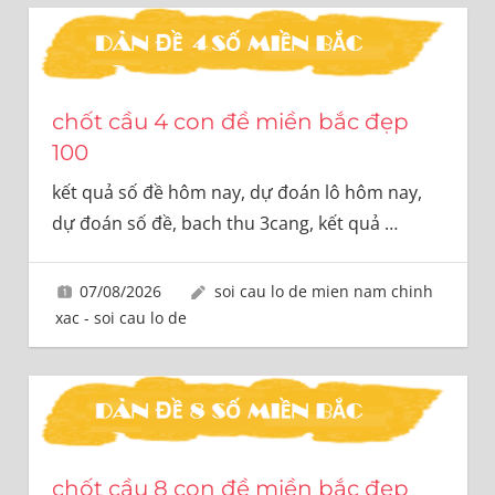
chốt cầu 4 con đề miền bắc đẹp
100
kết quả số đề hôm nay, dự đoán lô hôm nay,
dự đoán số đề, bach thu 3cang, kết quả
…
07/08/2026
soi cau lo de mien nam chinh
xac - soi cau lo de
chốt cầu 8 con đề miền bắc đẹp