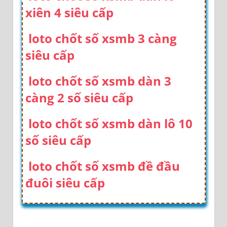
xiên 4 siêu cấp
loto chốt số xsmb 3 càng
siêu cấp
loto chốt số xsmb dàn 3
càng 2 số siêu cấp
loto chốt số xsmb dàn lô 10
số siêu cấp
loto chốt số xsmb đề đầu
đuôi siêu cấp