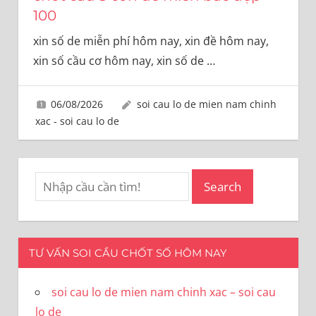
100
xin số de miễn phí hôm nay, xin đề hôm nay,
xin số cầu cơ hôm nay, xin số de
…
06/08/2026
soi cau lo de mien nam chinh
xac - soi cau lo de
Search
TƯ VẤN SOI CẦU CHỐT SỐ HÔM NAY
soi cau lo de mien nam chinh xac – soi cau
lo de