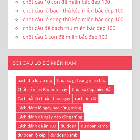
chốt cầu 10 con đề miền bắc đẹp 100
chốt cầu lô bạch thủ kép miền bắc đẹp 100
chốt cầu lô song thủ kép miền bắc đẹp 100
chốt cầu đề bạch thủ miền bắc đẹp 100
chốt cầu 6 con đề miền bắc đẹp 100
SOI CẦU LÔ ĐỀ MIỀN NAM
bach thu lo vip mb
Chốt số giờ vàng miền bắc
Chốt số miền Bắc hôm nay
Chốt số đẹp miền Bắc
Cách bắt lô chuẩn theo ngày
cách tính lô
Cách đánh lô ngày nào cũng trúng
Cách đánh đề ngày nào cũng trúng
Cách đánh đề ăn 100
du doan
du doan xsmb
dự đoán lô kép
dự đoán xsmb