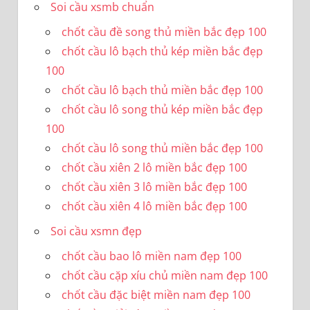
Soi cầu xsmb chuẩn
chốt cầu đề song thủ miền bắc đẹp 100
chốt cầu lô bạch thủ kép miền bắc đẹp
100
chốt cầu lô bạch thủ miền bắc đẹp 100
chốt cầu lô song thủ kép miền bắc đẹp
100
chốt cầu lô song thủ miền bắc đẹp 100
chốt cầu xiên 2 lô miền bắc đẹp 100
chốt cầu xiên 3 lô miền bắc đẹp 100
chốt cầu xiên 4 lô miền bắc đẹp 100
Soi cầu xsmn đẹp
chốt cầu bao lô miền nam đẹp 100
chốt cầu cặp xíu chủ miền nam đẹp 100
chốt cầu đặc biệt miền nam đẹp 100