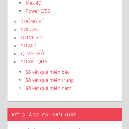
Max 4D
Power 6/55
THỐNG KÊ
SOI CẦU
DÒ VÉ SỐ
SỔ MƠ
QUAY THỬ
SỐ KẾT QUẢ
Số kết quả miền bắc
Số kết quả miền trung
Số kết quả miền nam
KẾT QUẢ SOI CẦU MỚI NHẤT