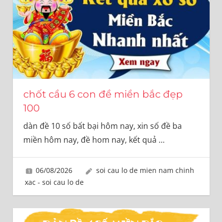
chốt cầu 6 con đề miền bắc đẹp
100
dàn đề 10 số bất bại hôm nay, xin số đề ba
miền hôm nay, đề hom nay, kết quả
…
06/08/2026
soi cau lo de mien nam chinh
xac - soi cau lo de