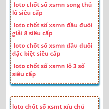
loto chốt số xsmn song thủ
lô siêu cấp
loto chốt số xsmn đầu đuôi
giải 8 siêu cấp
loto chốt số xsmn đầu đuôi
đặc biệt siêu cấp
loto chốt số xsmn lô 3 số
siêu cấp
loto chốt số xsmt xỉu chủ