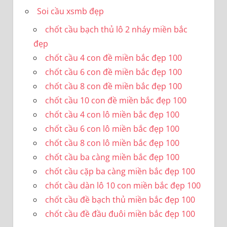
Soi cầu xsmb đẹp
chốt cầu bạch thủ lô 2 nháy miền bắc
đẹp
chốt cầu 4 con đề miền bắc đẹp 100
chốt cầu 6 con đề miền bắc đẹp 100
chốt cầu 8 con đề miền bắc đẹp 100
chốt cầu 10 con đề miền bắc đẹp 100
chốt cầu 4 con lô miền bắc đẹp 100
chốt cầu 6 con lô miền bắc đẹp 100
chốt cầu 8 con lô miền bắc đẹp 100
chốt cầu ba càng miền bắc đẹp 100
chốt cầu cặp ba càng miền bắc đẹp 100
chốt cầu dàn lô 10 con miền bắc đẹp 100
chốt cầu đề bạch thủ miền bắc đẹp 100
chốt cầu đề đầu đuôi miền bắc đẹp 100