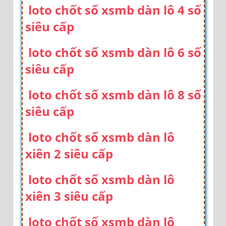
loto chốt số xsmb dàn lô 4 số
siêu cấp
loto chốt số xsmb dàn lô 6 số
siêu cấp
loto chốt số xsmb dàn lô 8 số
siêu cấp
loto chốt số xsmb dàn lô
xiên 2 siêu cấp
loto chốt số xsmb dàn lô
xiên 3 siêu cấp
loto chốt số xsmb dàn lô