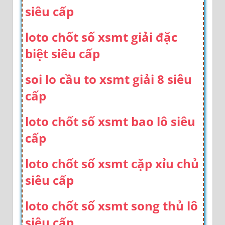
siêu cấp
loto chốt số xsmt giải đặc
biệt siêu cấp
soi lo cầu to xsmt giải 8 siêu
cấp
loto chốt số xsmt bao lô siêu
cấp
loto chốt số xsmt cặp xỉu chủ
siêu cấp
loto chốt số xsmt song thủ lô
siêu cấp