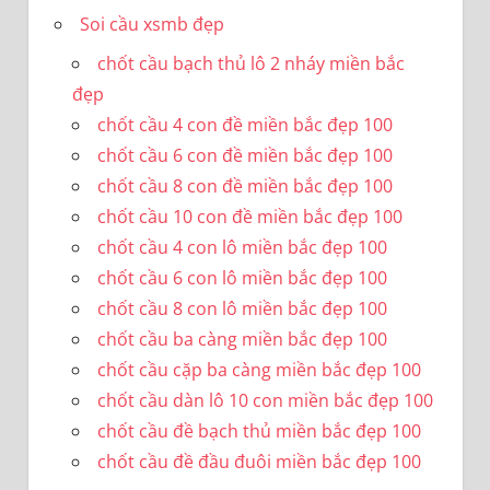
Soi cầu xsmb đẹp
chốt cầu bạch thủ lô 2 nháy miền bắc
đẹp
chốt cầu 4 con đề miền bắc đẹp 100
chốt cầu 6 con đề miền bắc đẹp 100
chốt cầu 8 con đề miền bắc đẹp 100
chốt cầu 10 con đề miền bắc đẹp 100
chốt cầu 4 con lô miền bắc đẹp 100
chốt cầu 6 con lô miền bắc đẹp 100
chốt cầu 8 con lô miền bắc đẹp 100
chốt cầu ba càng miền bắc đẹp 100
chốt cầu cặp ba càng miền bắc đẹp 100
chốt cầu dàn lô 10 con miền bắc đẹp 100
chốt cầu đề bạch thủ miền bắc đẹp 100
chốt cầu đề đầu đuôi miền bắc đẹp 100