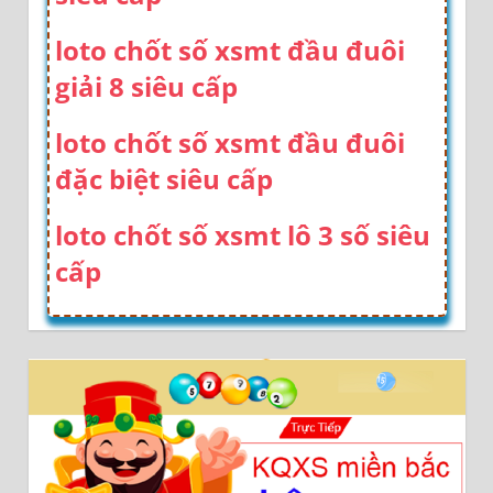
loto chốt số xsmt đầu đuôi
giải 8 siêu cấp
loto chốt số xsmt đầu đuôi
đặc biệt siêu cấp
loto chốt số xsmt lô 3 số siêu
cấp