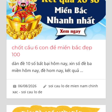
chốt cầu 6 con đề miền bắc đẹp
100
dàn đề 10 số bất bại hôm nay, xin số đề ba
miền hôm nay, đề hom nay, kết quả
…
06/08/2026
soi cau lo de mien nam chinh
xac - soi cau lo de