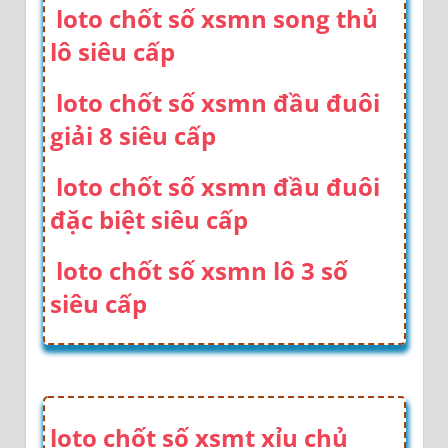
loto chốt số xsmn song thủ
lô siêu cấp
loto chốt số xsmn đầu đuôi
giải 8 siêu cấp
loto chốt số xsmn đầu đuôi
đặc biệt siêu cấp
loto chốt số xsmn lô 3 số
siêu cấp
loto chốt số xsmt xỉu chủ