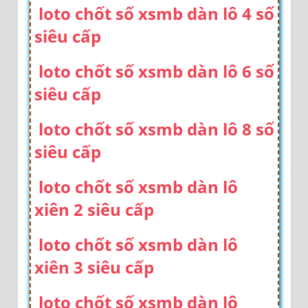
loto chốt số xsmb dàn lô 4 số
siêu cấp
loto chốt số xsmb dàn lô 6 số
siêu cấp
loto chốt số xsmb dàn lô 8 số
siêu cấp
loto chốt số xsmb dàn lô
xiên 2 siêu cấp
loto chốt số xsmb dàn lô
xiên 3 siêu cấp
loto chốt số xsmb dàn lô