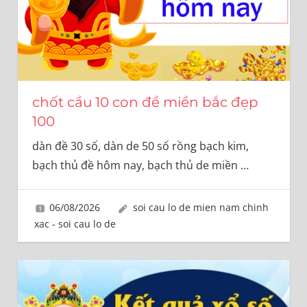
chốt cầu 10 con đề miền bắc đẹp
100
dàn đề 30 số, dàn de 50 số rồng bạch kim,
bạch thủ đề hôm nay, bạch thủ de miền
…
06/08/2026
soi cau lo de mien nam chinh
xac - soi cau lo de