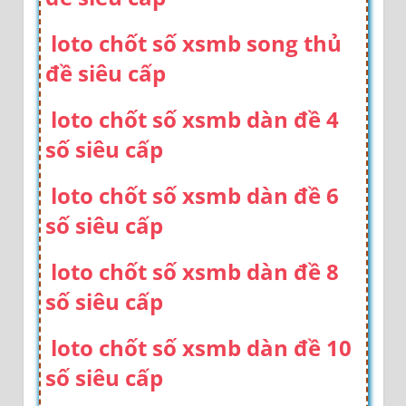
loto chốt số xsmb song thủ
đề siêu cấp
loto chốt số xsmb dàn đề 4
số siêu cấp
loto chốt số xsmb dàn đề 6
số siêu cấp
loto chốt số xsmb dàn đề 8
số siêu cấp
loto chốt số xsmb dàn đề 10
số siêu cấp