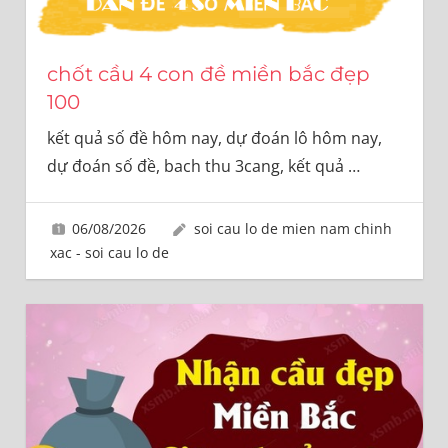
chốt cầu 4 con đề miền bắc đẹp
100
kết quả số đề hôm nay, dự đoán lô hôm nay,
dự đoán số đề, bach thu 3cang, kết quả
…
06/08/2026
soi cau lo de mien nam chinh
xac - soi cau lo de