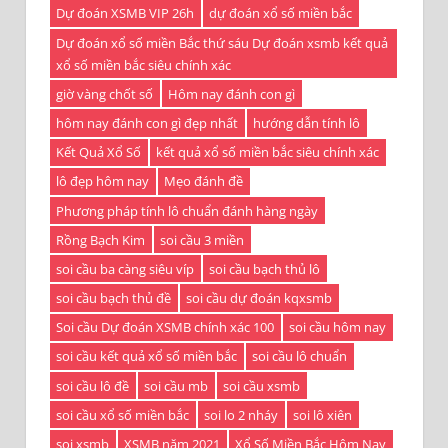
Dự đoán XSMB VIP 26h
dự đoán xổ số miền bắc
Dự đoán xổ số miền Bắc thứ sáu Dự đoán xsmb kết quả
xổ số miền bắc siêu chính xác
giờ vàng chốt số
Hôm nay đánh con gì
hôm nay đánh con gì đẹp nhất
hướng dẫn tính lô
Kết Quả Xổ Số
kết quả xổ số miền bắc siêu chính xác
lô đẹp hôm nay
Mẹo đánh đề
Phương pháp tính lô chuẩn đánh hàng ngày
Rồng Bạch Kim
soi cầu 3 miền
soi cầu ba càng siêu víp
soi cầu bạch thủ lô
soi cầu bạch thủ đề
soi cầu dự đoán kqxsmb
Soi cầu Dự đoán XSMB chính xác 100
soi cầu hôm nay
soi cầu kết quả xổ số miền bắc
soi cầu lô chuẩn
soi cầu lô đề
soi cầu mb
soi cầu xsmb
soi cầu xổ số miền bắc
soi lo 2 nháy
soi lô xiên
soi xsmb
XSMB năm 2021
Xổ Số Miền Bắc Hôm Nay