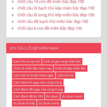
chốt cầu 10 con đề miền bắc đẹp 100
chốt cầu lô bạch thủ kép miền bắc đẹp 100
chốt cầu lô song thủ kép miền bắc đẹp 100
chốt cầu đề bạch thủ miền bắc đẹp 100
chốt cầu 6 con đề miền bắc đẹp 100
SOI CẦU LÔ ĐỀ MIỀN NAM
bach thu lo vip mb
Chốt số giờ vàng miền bắc
Chốt số miền Bắc hôm nay
Chốt số đẹp miền Bắc
Cách bắt lô chuẩn theo ngày
cách tính lô
Cách đánh lô ngày nào cũng trúng
Cách đánh đề ngày nào cũng trúng
Cách đánh đề ăn 100
du doan
du doan xsmb
dự đoán lô kép
dự đoán xsmb