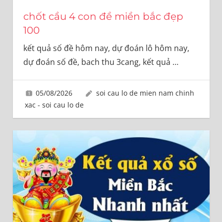
chốt cầu 4 con đề miền bắc đẹp
100
kết quả số đề hôm nay, dự đoán lô hôm nay,
dự đoán số đề, bach thu 3cang, kết quả
…
05/08/2026
soi cau lo de mien nam chinh
xac - soi cau lo de