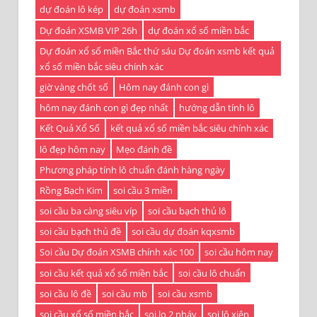
dự đoán lô kép
dự đoán xsmb
Dự đoán XSMB VIP 26h
dự đoán xổ số miền bắc
Dự đoán xổ số miền Bắc thứ sáu Dự đoán xsmb kết quả
xổ số miền bắc siêu chính xác
giờ vàng chốt số
Hôm nay đánh con gì
hôm nay đánh con gì đẹp nhất
hướng dẫn tính lô
Kết Quả Xổ Số
kết quả xổ số miền bắc siêu chính xác
lô đẹp hôm nay
Mẹo đánh đề
Phương pháp tính lô chuẩn đánh hàng ngày
Rồng Bạch Kim
soi cầu 3 miền
soi cầu ba càng siêu víp
soi cầu bạch thủ lô
soi cầu bạch thủ đề
soi cầu dự đoán kqxsmb
Soi cầu Dự đoán XSMB chính xác 100
soi cầu hôm nay
soi cầu kết quả xổ số miền bắc
soi cầu lô chuẩn
soi cầu lô đề
soi cầu mb
soi cầu xsmb
soi cầu xổ số miền bắc
soi lo 2 nháy
soi lô xiên