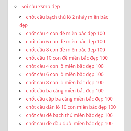
Soi cầu xsmb đẹp
chốt cầu bạch thủ lô 2 nháy miền bắc
đẹp
chốt cầu 4 con đề miền bắc đẹp 100
chốt cầu 6 con đề miền bắc đẹp 100
chốt cầu 8 con đề miền bắc đẹp 100
chốt cầu 10 con đề miền bắc đẹp 100
chốt cầu 4 con lô miền bắc đẹp 100
chốt cầu 6 con lô miền bắc đẹp 100
chốt cầu 8 con lô miền bắc đẹp 100
chốt cầu ba càng miền bắc đẹp 100
chốt cầu cặp ba càng miền bắc đẹp 100
chốt cầu dàn lô 10 con miền bắc đẹp 100
chốt cầu đề bạch thủ miền bắc đẹp 100
chốt cầu đề đầu đuôi miền bắc đẹp 100