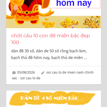
chốt cầu 10 con đề miền bắc đẹp
100
dàn đề 30 số, dàn de 50 số rồng bạch kim,
bạch thủ đề hôm nay, bạch thủ de miền
…
05/08/2026
soi cau lo de mien nam chinh
xac - soi cau lo de