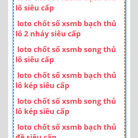
lo
lô siêu cấp
de
loto chốt số xsmb bạch thủ
lô 2 nháy siêu cấp
loto chốt số xsmb song thủ
lô siêu cấp
loto chốt số xsmb bạch thủ
lô kép siêu cấp
loto chốt số xsmb song thủ
lô kép siêu cấp
loto chốt số xsmb bạch thủ
đề siêu cấp