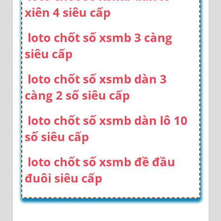
xiên 4 siêu cấp
loto chốt số xsmb 3 càng
siêu cấp
loto chốt số xsmb dàn 3
càng 2 số siêu cấp
loto chốt số xsmb dàn lô 10
số siêu cấp
loto chốt số xsmb đề đầu
đuôi siêu cấp