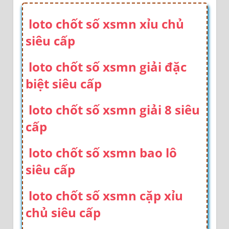
loto chốt số xsmn xỉu chủ
siêu cấp
loto chốt số xsmn giải đặc
biệt siêu cấp
loto chốt số xsmn giải 8 siêu
cấp
loto chốt số xsmn bao lô
siêu cấp
loto chốt số xsmn cặp xỉu
chủ siêu cấp