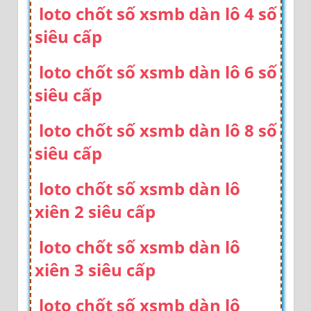
loto chốt số xsmb dàn lô 4 số
siêu cấp
loto chốt số xsmb dàn lô 6 số
siêu cấp
loto chốt số xsmb dàn lô 8 số
siêu cấp
loto chốt số xsmb dàn lô
xiên 2 siêu cấp
loto chốt số xsmb dàn lô
xiên 3 siêu cấp
loto chốt số xsmb dàn lô