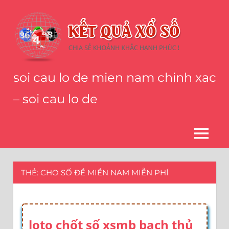
Skip
to
content
soi cau lo de mien nam chinh xac
– soi cau lo de
soi
cau
lo
MENU
de
mien
nam
THẺ:
CHO SỐ ĐỀ MIỀN NAM MIỄN PHÍ
chinh
xac
–
soi
loto chốt số xsmb bạch thủ
cau